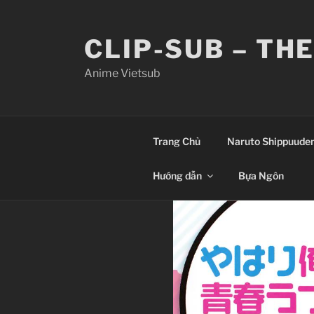
Skip
to
CLIP-SUB – TH
content
Anime Vietsub
Trang Chủ
Naruto Shippuude
Hướng dẫn
Bựa Ngôn