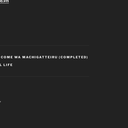
e.vn
E COME WA MACHIGATTEIRU (COMPLETED)
L LIFE
”