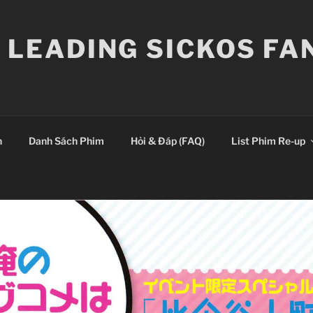
E LEADING SICKOS F
n
Danh Sách Phim
Hỏi & Đáp (FAQ)
List Phim Re-up