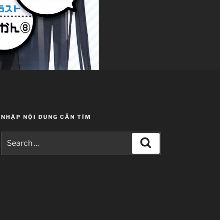
NHẬP NỘI DUNG CẦN TÌM
Search
Search
for: