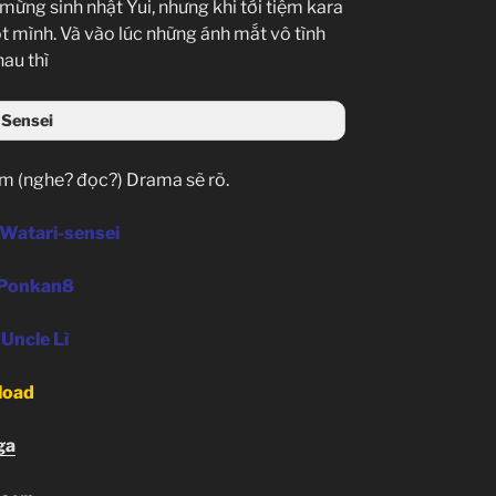
ừng sinh nhật Yui, nhưng khi tới tiệm kara
t mình. Và vào lúc những ánh mắt vô tình
au thì
 Sensei
m (nghe? đọc?) Drama sẽ rõ.
Watari-sensei
Ponkan8
:
Uncle Lì
load
ga