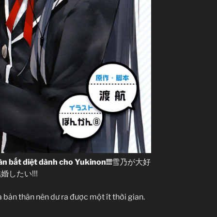
n bất diệt dành cho Yukinon!!!
雪乃が大好
結婚したい!!!
a bản thân nên dư ra được một ít thời gian.