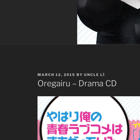
POSTED
MARCH 12, 2015
BY
UNCLE LÌ
ON
Oregairu – Drama CD