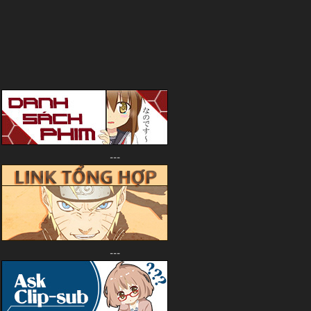
---
---