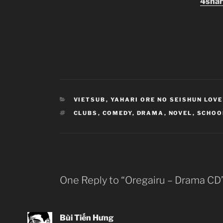
4shar
CATEGORIES
VIETSUB
,
YAHARI ORE NO SEISHUN LOV
TAGS
CLUBS
,
COMEDY
,
DRAMA
,
NOVEL
,
SCHOO
One Reply to “Oregairu – Drama CD
Bùi Tiến Hưng