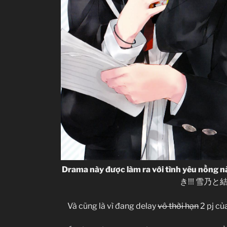
Drama này được làm ra với tình yêu nồng nà
き!!! 雪乃と
Và cũng là vì đang delay
vô thời hạn
2 pj củ