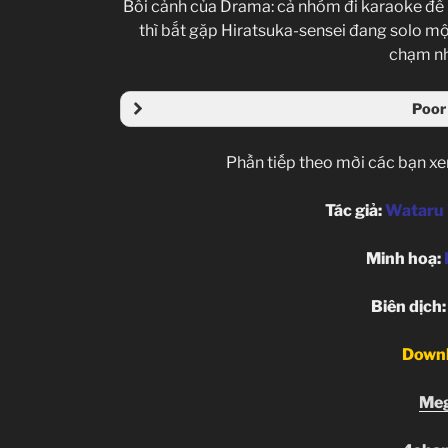
Bối cảnh của Drama: cả nhóm đi karaoke để m
thì bắt gặp Hiratsuka-sensei đang solo mộ
chạm nh
Poor
Phần tiếp theo mời các bạn xe
Tác giả:
Wataru 
Minh hoạ:
Biên dịch
Down
Me