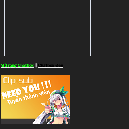
Mở rộng Chatbox
||
Chatbox Đen