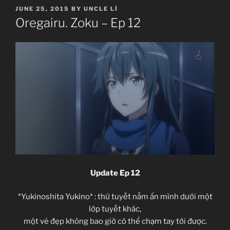
POSTED
JUNE 25, 2015
BY
UNCLE LÌ
ON
Oregairu. Zoku – Ep 12
Update Ep 12
*Yukinoshita Yukino* : thứ tuyết nằm ẩn mình dưới một
lớp tuyết khác,
một vẻ đẹp không bao giờ có thể chạm tay tới được.