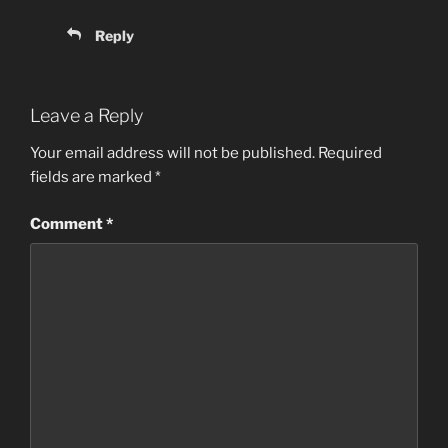
Reply
Leave a Reply
Your email address will not be published.
Required
fields are marked
*
Comment
*