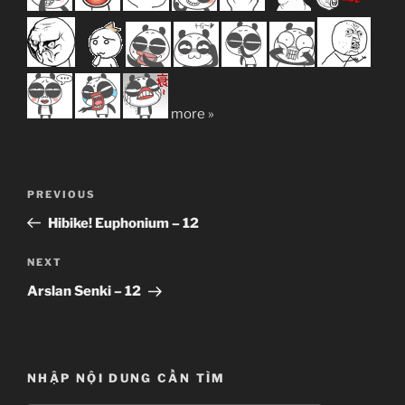
more »
Post
Previous
PREVIOUS
navigation
Post
Hibike! Euphonium – 12
Next
NEXT
Post
Arslan Senki – 12
NHẬP NỘI DUNG CẦN TÌM