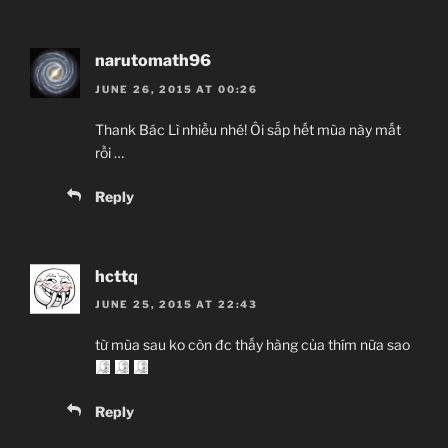
narutomath96
JUNE 26, 2015 AT 00:26
Thank Bác Lì nhiều nhé! Ôi sắp hết mùa này mất
rồi …
Reply
hcttq
JUNE 25, 2015 AT 22:43
từ mùa sau ko còn đc thấy hàng của thím nữa sao
Reply