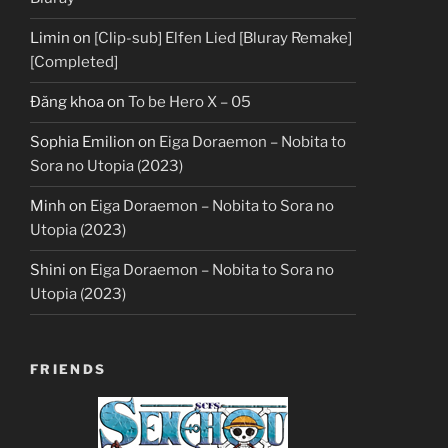
Limin
on
[Clip-sub] Elfen Lied [Bluray Remake]
[Completed]
Đăng khoa
on
To be Hero X – 05
Sophia Emilion
on
Eiga Doraemon – Nobita to
Sora no Utopia (2023)
Minh
on
Eiga Doraemon – Nobita to Sora no
Utopia (2023)
Shini
on
Eiga Doraemon – Nobita to Sora no
Utopia (2023)
FRIENDS