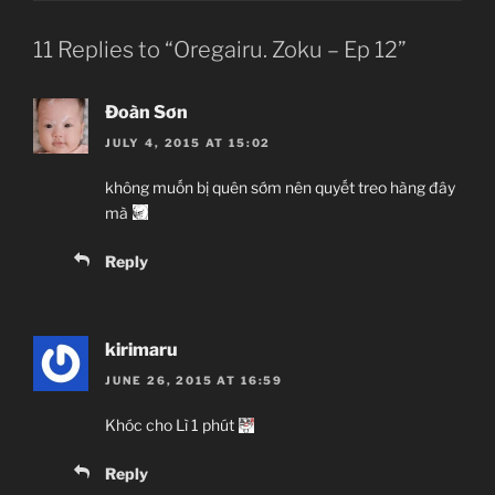
11 Replies to “Oregairu. Zoku – Ep 12”
Đoàn Sơn
JULY 4, 2015 AT 15:02
không muốn bị quên sớm nên quyết treo hàng đây
mà
Reply
kirimaru
JUNE 26, 2015 AT 16:59
Khóc cho Lì 1 phút
Reply