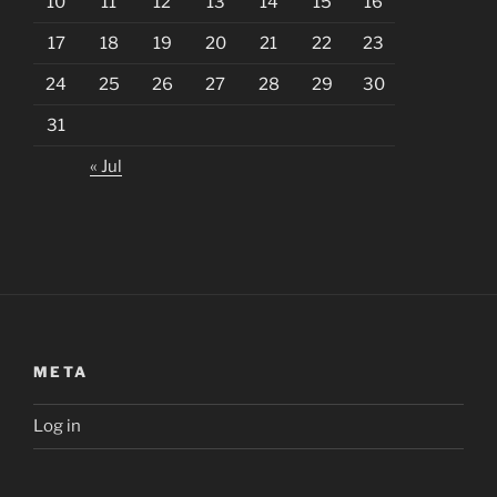
10
11
12
13
14
15
16
17
18
19
20
21
22
23
24
25
26
27
28
29
30
31
« Jul
META
Log in