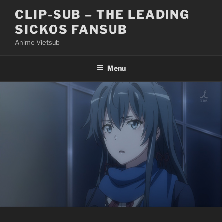
Skip
CLIP-SUB – THE LEADING
to
SICKOS FANSUB
content
Anime Vietsub
Menu