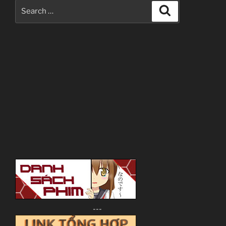
Search
Search
for:
---