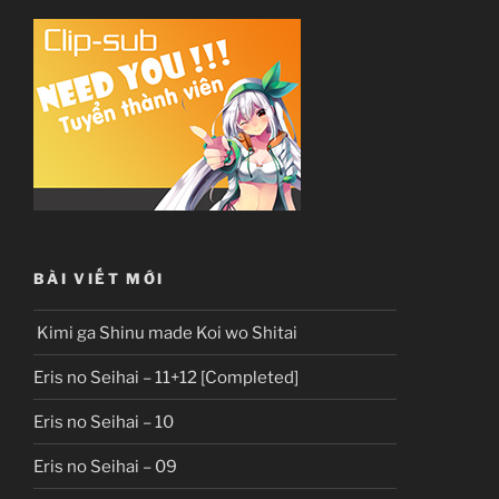
BÀI VIẾT MỚI
Kimi ga Shinu made Koi wo Shitai
Eris no Seihai – 11+12 [Completed]
Eris no Seihai – 10
Eris no Seihai – 09