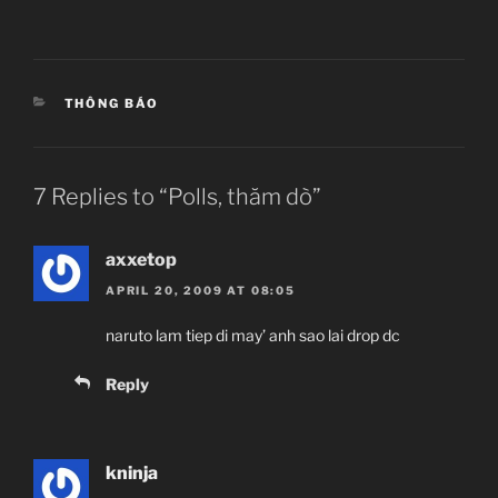
CATEGORIES
THÔNG BÁO
7 Replies to “Polls, thăm dò”
axxetop
APRIL 20, 2009 AT 08:05
naruto lam tiep di may’ anh sao lai drop dc
Reply
kninja