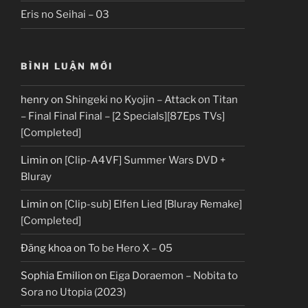
Eris no Seihai – 03
BÌNH LUẬN MỚI
henry
on
Shingeki no Kyojin – Attack on Titan
– Final Final Final – [2 Specials][87Eps TVs]
[Completed]
Limin
on
[Clip-A4VF] Summer Wars DVD +
Bluray
Limin
on
[Clip-sub] Elfen Lied [Bluray Remake]
[Completed]
Đăng khoa
on
To be Hero X – 05
Sophia Emilion
on
Eiga Doraemon – Nobita to
Sora no Utopia (2023)