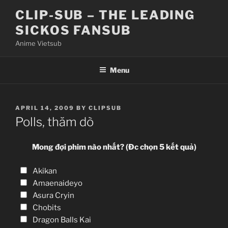
Skip
CLIP-SUB – THE LEADING
to
SICKOS FANSUB
content
Anime Vietsub
Menu
POSTED
APRIL 14, 2009
BY
CLIPSUB
ON
Polls, thăm dò
Mong đợi phim nào nhất? (Đc chọn 5 kết quả)
Akikan
Amaenaideyo
Asura Cryin
Chobits
Dragon Balls Kai