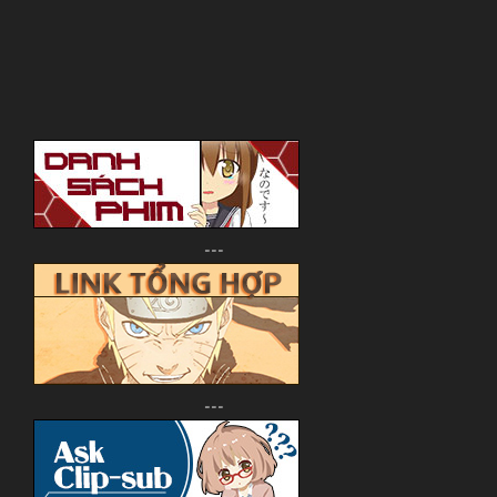
---
---