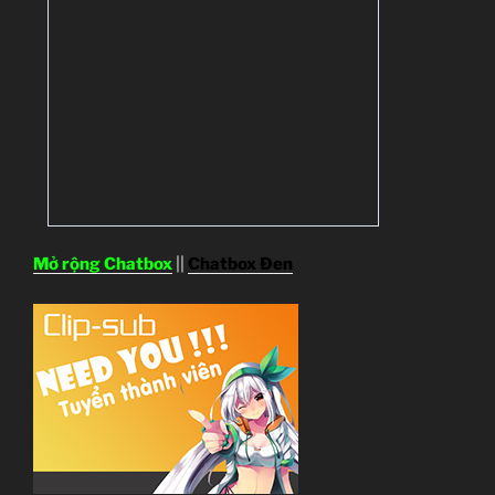
Mở rộng Chatbox
||
Chatbox Đen