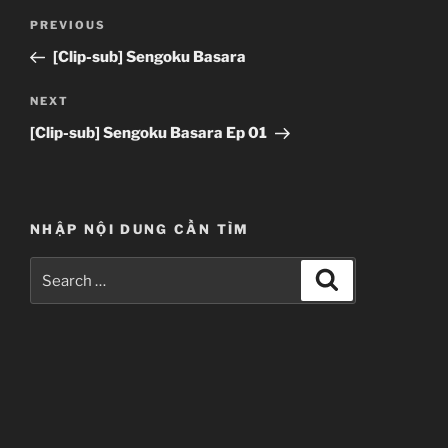
Post
Previous
PREVIOUS
navigation
Post
[Clip-sub] Sengoku Basara
Next
NEXT
Post
[Clip-sub] Sengoku Basara Ep 01
NHẬP NỘI DUNG CẦN TÌM
Search
Search
for: