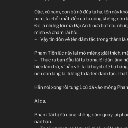
Oác, xử nam, con bà nó đùa ta hả, tên này kh
nam, ta chết mất, đến cả ta cũng không còn là 
Đó là những lời mà Đại An tí nữa bật nói, như
mình và chậm rãi hỏi:
– Vậy tin đồn về tên dâm tặc trong thành là
Phạm Tiền lúc này lai mở miệng giải thích, mặ
– Thực ra ban đầu tài tử trong lời dân làng nó
hiện làm trò, vì hắn với ta là huynh đệ họ h
nên dân làng lại tưởng ta là tên dâm tặc. Thật
Hắn nói xong rồi tung 1 cú đá vào mông Phạm
Ai da.
Phạm Tài bị đá cũng không dám quay lại phản
oán hận.