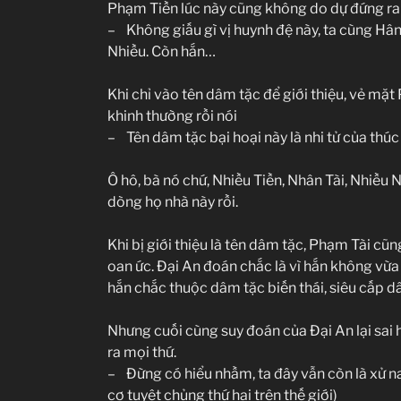
Phạm Tiền lúc này cũng không do dự đứng ra 
– Không giấu gì vị huynh đệ này, ta cùng Hân
Nhiều. Còn hắn…
Khi chỉ vào tên dâm tặc để giới thiệu, vẻ mặt
khinh thường rồi nói
– Tên dâm tặc bại hoại này là nhi tử của thúc
Ô hô, bà nó chứ, Nhiều Tiền, Nhân Tài, Nhiều 
dòng họ nhà này rồi.
Khi bị giới thiệu là tên dâm tặc, Phạm Tài cũ
oan ức. Đại An đoán chắc là vì hắn không vừa 
hắn chắc thuộc dâm tặc biến thái, siêu cấp d
Nhưng cuối cùng suy đoán của Đại An lại sai 
ra mọi thứ.
– Đừng có hiểu nhầm, ta đây vẫn còn là xử na
cơ tuyệt chủng thứ hai trên thế giới)