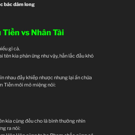
các bác dâm long
 Tiền vs Nhân Tài
iểu gì cả.
ai tên kia phản ứng như vậy, hắn lắc đầu khó
n nhau đầy khiếp nhược nhưng lại ẩn chứa
ạm Tiền mới mở miệng nói:
ên kia cũng đều cho là bình thường nhìn
ng ra nói: