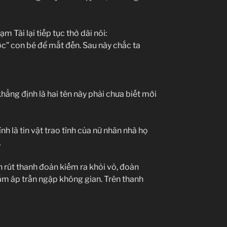
 Tài lại tiếp tục thở dài nói:
ợc” con bé để mắt đến. Sau này chắc ta
hẳng định là hai tên này phải chưa biết mới
h là tin vật trao tình của nữ nhân nhà họ
…
h rút thanh đoản kiếm ra khỏi vỏ, đoản
ấm áp trần ngập không gian. Trên thanh