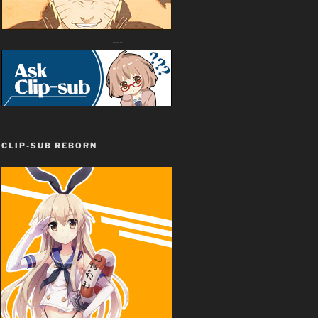
---
CLIP-SUB REBORN