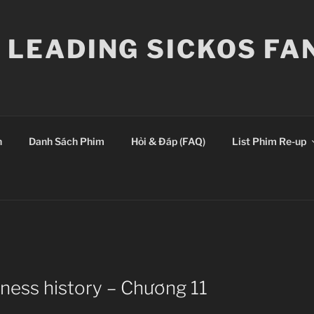
E LEADING SICKOS F
n
Danh Sách Phim
Hỏi & Đáp (FAQ)
List Phim Re-up
kness history – Chương 11