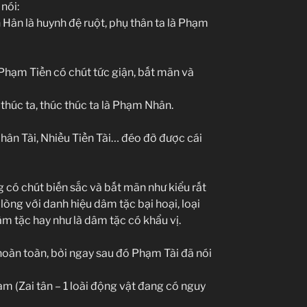
nói:
 Hân là huynh đệ ruột, phụ thân ta là Phạm
 Phạm Tiền có chút tức giận, bất mãn và
 thúc ta, thúc thúc ta là Phạm Nhân.
Nhân Tài, Nhiều Tiền Tài… đéo đỡ được cái
ng có chút biến sắc và bất mãn như kiểu rất
lòng với danh hiệu dâm tặc bại hoại, loại
âm tặc hay như là dâm tặc có khẩu vị.
hoàn toàn, bởi ngay sau đó Phạm Tài đã nói
m (Zai tân – 1 loài động vật đang có nguy