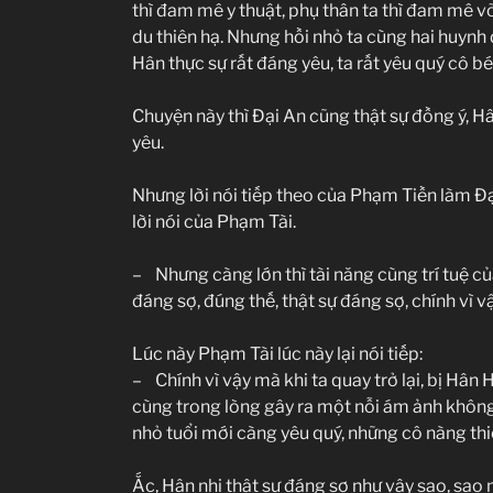
thì đam mê y thuật, phụ thân ta thì đam mê v
du thiên hạ. Nhưng hồi nhỏ ta cùng hai huyn
Hân thực sự rất đáng yêu, ta rất yêu quý cô b
Chuyện này thì Đại An cũng thật sự đồng ý, Hâ
yêu.
Nhưng lời nói tiếp theo của Phạm Tiền làm Đạ
lời nói của Phạm Tài.
– Nhưng càng lớn thì tài năng cùng trí tuệ c
đáng sợ, đúng thế, thật sự đáng sợ, chính vì 
Lúc này Phạm Tài lúc này lại nói tiếp:
– Chính vì vậy mà khi ta quay trở lại, bị Hâ
cùng trong lòng gây ra một nỗi ám ảnh không t
nhỏ tuổi mới càng yêu quý, những cô nàng thiế
Ắc, Hân nhi thật sự đáng sợ như vậy sao, sao 