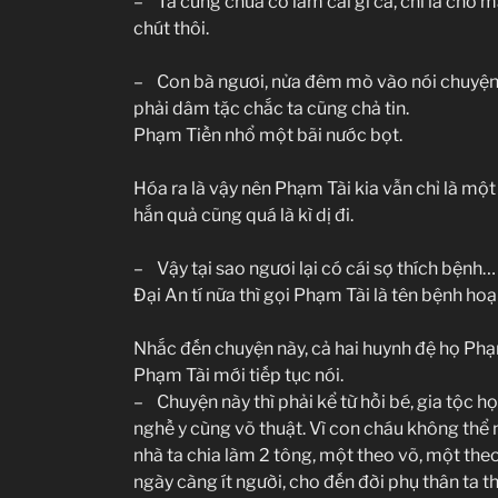
– Ta cũng chưa có làm cái gì cả, chỉ là cho 
chút thôi.
– Con bà ngươi, nửa đêm mò vào nói chuyện 
phải dâm tặc chắc ta cũng chả tin.
Phạm Tiền nhổ một bãi nước bọt.
Hóa ra là vậy nên Phạm Tài kia vẫn chỉ là mộ
hắn quả cũng quá là kì dị đi.
– Vậy tại sao ngươi lại có cái sợ thích bệnh…
Đại An tí nữa thì gọi Phạm Tài là tên bệnh hoạ
Nhắc đến chuyện này, cả hai huynh đệ họ Phạm
Phạm Tài mới tiếp tục nói.
– Chuyện này thì phải kể từ hồi bé, gia tộc h
nghề y cùng võ thuật. Vì con cháu không thể n
nhà ta chia làm 2 tông, một theo võ, một theo
ngày càng ít người, cho đến đời phụ thân ta th