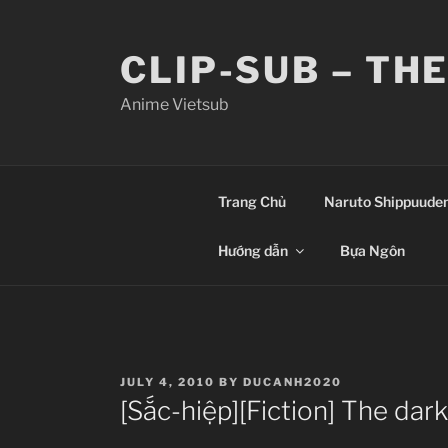
Skip
to
CLIP-SUB – TH
content
Anime Vietsub
Trang Chủ
Naruto Shippuude
Hướng dẫn
Bựa Ngôn
POSTED
JULY 4, 2010
BY
DUCANH2020
ON
[Sắc-hiệp][Fiction] The dar