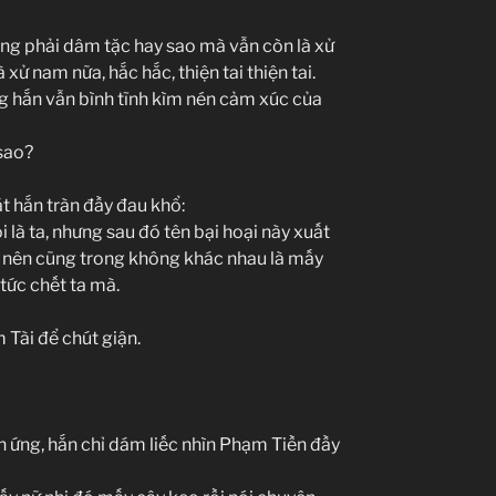
ông phải dâm tặc hay sao mà vẫn còn là xử
xử nam nữa, hắc hắc, thiện tai thiện tai.
ng hắn vẫn bình tĩnh kìm nén cảm xúc của
 sao?
t hắn tràn đầy đau khổ:
i là ta, nhưng sau đó tên bại hoại này xuất
àng nên cũng trong không khác nhau là mấy
 tức chết ta mà.
 Tài để chút giận.
 ứng, hắn chỉ dám liếc nhìn Phạm Tiền đầy