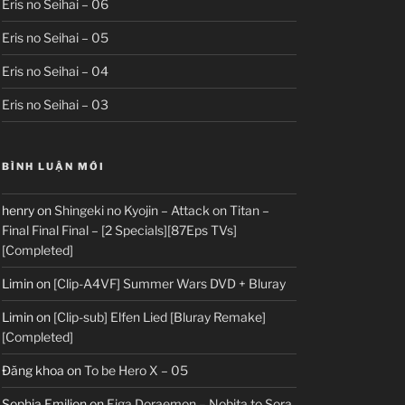
Eris no Seihai – 06
Eris no Seihai – 05
Eris no Seihai – 04
Eris no Seihai – 03
BÌNH LUẬN MỚI
henry
on
Shingeki no Kyojin – Attack on Titan –
Final Final Final – [2 Specials][87Eps TVs]
[Completed]
Limin
on
[Clip-A4VF] Summer Wars DVD + Bluray
Limin
on
[Clip-sub] Elfen Lied [Bluray Remake]
[Completed]
Đăng khoa
on
To be Hero X – 05
Sophia Emilion
on
Eiga Doraemon – Nobita to Sora