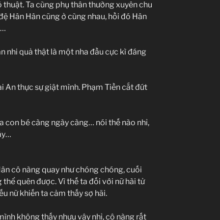
õ thuật. Ta cùng phụ thân thường xuyên chu
h đệ Hân Hân cũng ở cùng nhau, hồi đó Hân
é…
n nhi quả thật là một nha đầu cực kì đáng
i An thực sự giật mình. Phạm Tiền cắt đứt
ủa con bé càng ngày càng… nói thế nào nhỉ,
vậy…
n Hân cô nàng quay như chóng chóng, cuối
hể quên được. Vì thế ta đối với nữ hài tử
u nữ khiến ta cảm thấy sợ hãi.
mình không thấy nhưu vậy nhỉ, cô nàng rất