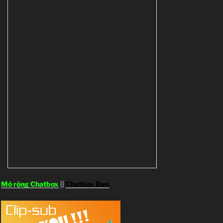
Mở rộng Chatbox
||
Chatbox Đen