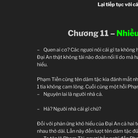
Lại tiếp tục với 
Chương 11 –
Nhiều
– Quen ai cơ? Các ngươi nói cái gì ta không h
Đại An thật không tài nào đoán nổi lí do mà h
hiểu.
Phạm Tiền cùng tên dâm tặc kia đánh mắt nhì
1 tia không cam lòng. Cuối cùng một hồi Ph
– Nguyên lai là người nhà cả.
– Hả? Người nhà cái gì chứ?
Đối với phản ứng khó hiểu của Đại An cả hai t
nhau thở dài. Lần này đến lượt tên dâm tặc đứ