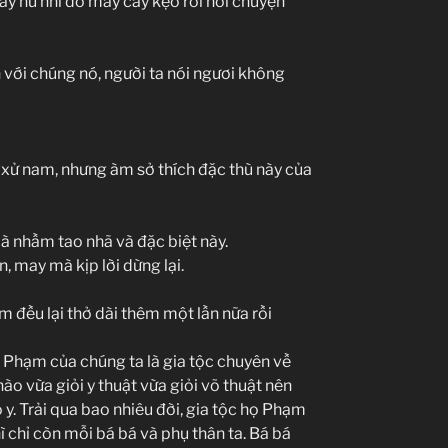
mấy nữ nhi đó mấy cây kẹo rồi nói chuyện
với chúng nó, người ta nói ngươi không
t xử nam, nhưng àm sở thích đặc thù này của
 à nhầm tao nhã và đặc biệt này.
n, may mà kịp lời dừng lại.
 đều lại thở dài thêm một lần nữa rồi
ọ Phạm của chúng ta là gia tộc chuyên về
ào vừa giỏi y thuật vừa giỏi võ thuật nên
 y. Trải qua bao nhiêu đời, gia tộc họ Phạm
ì chỉ còn mỗi bá bá và phụ thân ta. Bá bá