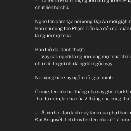
– Ta tên là Phạm Tài, ngươi hẳn nghĩ đến P
chút liên hệ chứ.
Nghe tên dâm tặc nói xong Đại An mới giật m
Hân nhi cùng tên Phạm Tiền kia đều có phản ứ
là người một nhà.
Hắn thở dài đánh thượt:
– Vậy các ngươi là người cùng một nhà chắc 
chứ nhỉ. Ta giờ như là người ngốc vậy.
Nói xong hắn suy ngẫm rồi giật mình.
Ôi mịe, tên của hai thằng cha này ghép lại kh
thật tà môn, lão ba của 2 thằng cha cũng thật
– À, xin hỏi đại danh quý tánh của phụ thân 
Đại An quyết định truy hỏi tên của kẻ “tà môn”