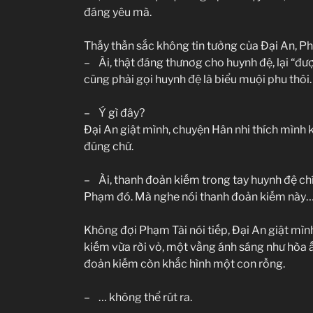
đáng yêu mà.
Thấy thần sắc không tin tưởng của Đại An, Phạm
– Ài, thật đáng thưnơg cho huynh đệ, lại “đư
cũng phải gọi huynh đệ là biểu muội phu thôi.
– Ý gì đây?
Đại An giật mình, chuyện Hân nhi thích mình k
đúng chứ.
– Ài, thanh đoản kiếm trong tay huynh đệ chín
Phạm đó. Mà nghe nói thanh đoản kiếm này
Không đợi Phạm Tài nói tiếp, Đại An giật mìn
kiếm vừa rời vỏ, một vầng ánh sáng như hòa 
đoản kiếm còn khắc hình một con rồng.
– … không thể rút ra.