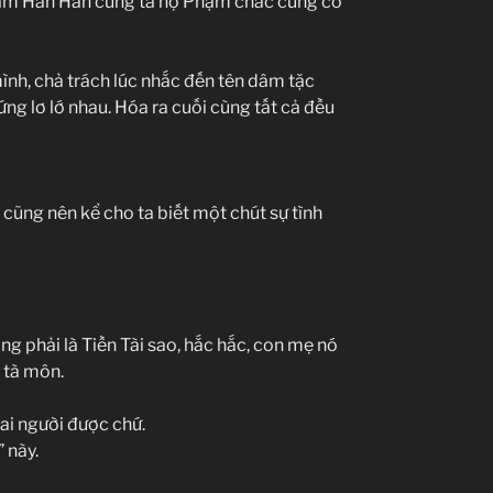
hạm Hân Hân cùng ta họ Phạm chắc cũng có
ình, chả trách lúc nhắc đến tên dâm tặc
ng lơ lớ nhau. Hóa ra cuối cùng tất cả đều
cũng nên kể cho ta biết một chút sự tình
ông phải là Tiền Tài sao, hắc hắc, con mẹ nó
 tà môn.
hai người được chứ.
 này.