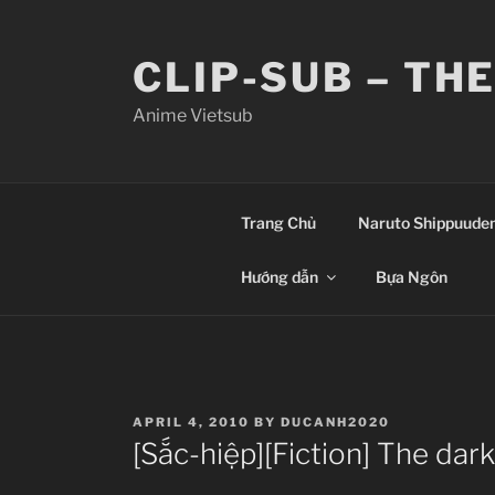
Skip
to
CLIP-SUB – TH
content
Anime Vietsub
Trang Chủ
Naruto Shippuude
Hướng dẫn
Bựa Ngôn
POSTED
APRIL 4, 2010
BY
DUCANH2020
ON
[Sắc-hiệp][Fiction] The dar