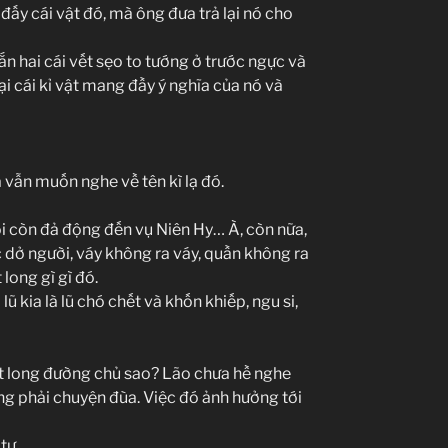
ấy cái vật đó, mà ông đưa trả lại nó cho
n hai cái vết sẹo to tướng ở trước ngực và
i cái kỉ vật mang đầy ý nghĩa của nó và
á vẫn muốn nghe về tên kì lạ đó.
i còn đả động đến vụ Niên Hy… À, còn nữa,
c dở người, váy không ra váy, quần không ra
 long gì gì đó.
 kia là lũ chó chết và khốn khiếp, ngu si,
t long đường chủ sao? Lão chưa hề nghe
ng phải chuyện đùa. Việc đó ảnh hưởng tới
tư.