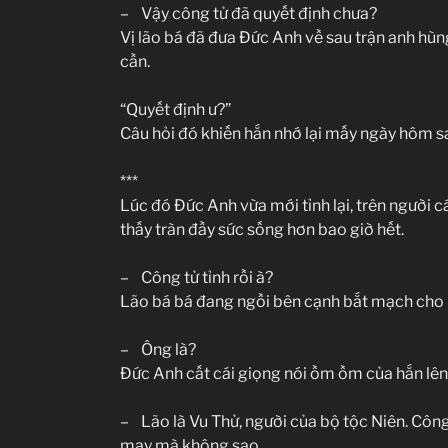
– Vậy công tử đã quyết định chưa?
Vị lão bá đã đưa Đức Anh về sau trận anh hù
cần.
“Quyết định ư?”
Câu hỏi đó khiến hắn nhớ lại mấy ngày hôm s
***
Lúc đó Đức Anh vừa mới tỉnh lại, trên người 
thấy tràn đầy sức sống hơn bao giờ hết.
– Công tử tỉnh rồi à?
Lão bá bá đang ngồi bên cạnh bắt mạch cho 
– Ông là?
Đức Anh cất cái giọng nói ồm ồm của hắn lên
– Lão là Vu Thử, người của bộ tộc Niên. Công
may mà không sao.