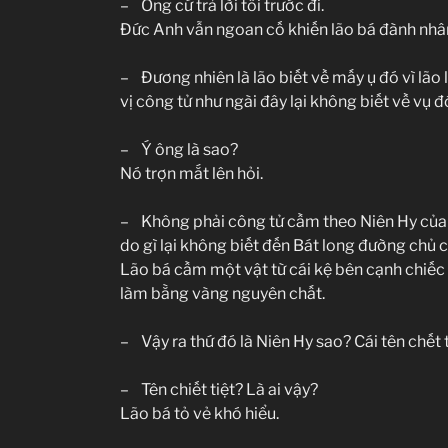
– Ông cứ trả lời tôi trước đi.
Đức Anh vẫn ngoan cố khiến lão bá đành nhân
– Đương nhiên là lão biết về mấy ụ đó vì lão 
vị công tử như ngài đây lại không biết về vụ đ
– Ý ông là sao?
Nó trợn mắt lên hỏi.
– Không phải công tử cầm theo Niên Hy của 
do gì lại không biết đến Bát long đường chủ 
Lão bá cầm một vật từ cái kệ bên cạnh chiếc
làm bằng vàng nguyên chất.
– Vậy ra thứ đó là Niên Hy sao? Cái tên chết t
– Tên chiết tiệt? Là ai vậy?
Lão bá tỏ vẻ khó hiểu.