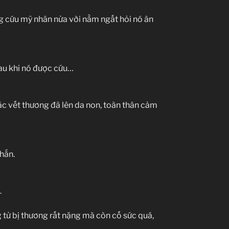
ng cứu mỹ nhân nửa vời nằm ngất hỏi nó ân
au khi nó được cứu…
các vết thương đã lên da non, toàn thân cảm
hắn.
.
 tử bị thương rất nặng mà còn cố sức quá,