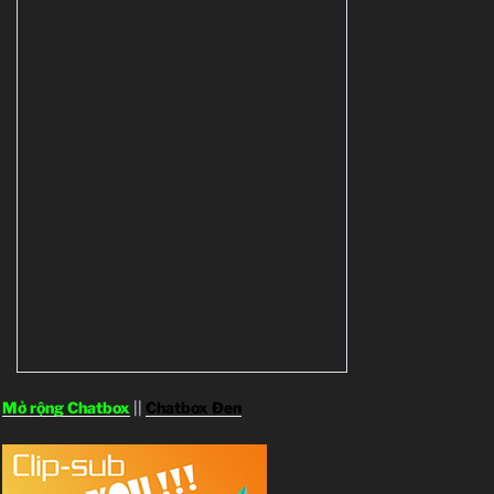
Mở rộng Chatbox
||
Chatbox Đen