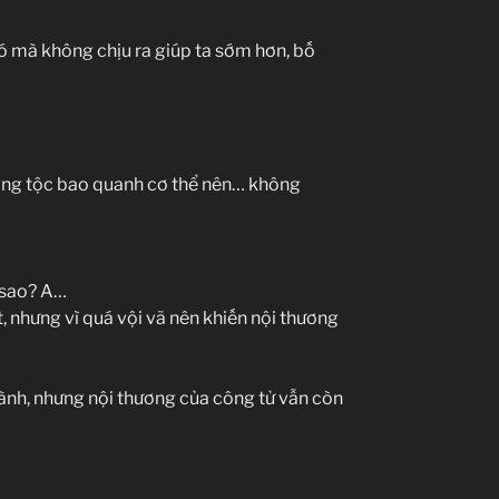
đó mà không chịu ra giúp ta sớm hơn, bố
Long tộc bao quanh cơ thể nên… không
ó sao? A…
t, nhưng vì quá vội vã nên khiến nội thương
lành, nhưng nội thương của công tử vẫn còn