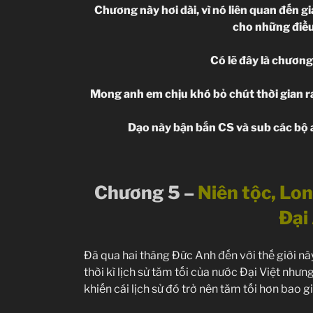
Chương này hơi dài, vì nó liên quan đến g
cho những điều
Có lẽ đây là chương
Mong anh em chịu khó bỏ chút thời gian ra
Dạo này bận bắn CS và sub các bộ a
Chương 5 –
Niên tộc, Lo
Đại
Đã qua hai tháng Đức Anh đến với thế giới này
thời kì lịch sử tăm tối của nước Đại Việt như
khiến cái lịch sử đó trở nên tăm tối hơn bao gi