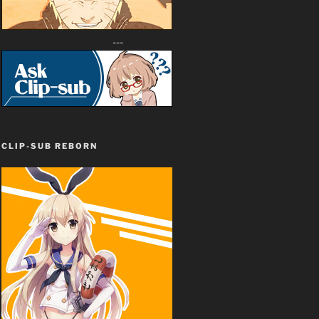
---
CLIP-SUB REBORN