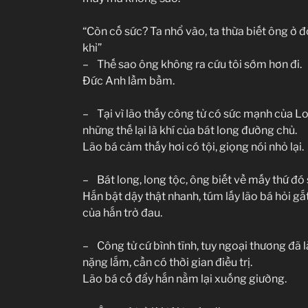
“Còn cố sức? Ta nhổ vào, ta thừa biết ông ở 
khỉ”
– Thế sao ông không ra cứu tôi sớm hơn đi.
Đức Anh lầm bầm.
– Tại vì lão thấy công tử có sức mạnh của 
những thế lại là khí của bát long đường chủ.
Lão bá cảm thấy hơi có tội, giọng nói nhỏ lại.
– Bát long, long tộc, ông biết về mấy thứ đ
Hắn bật dậy thật nhanh, túm lấy lão bá hỏi gắ
của hắn trở đau.
– Công tử cứ bình tĩnh, tuy ngoại thương đã 
nặng lắm, cần có thời gian điều trị.
Lão bá cố đẩy hắn nằm lại xuống giường.