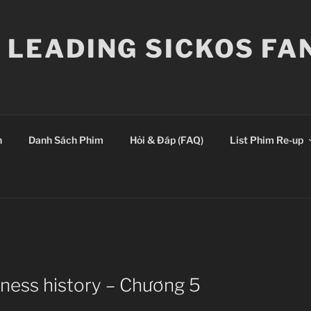
E LEADING SICKOS F
n
Danh Sách Phim
Hỏi & Đáp (FAQ)
List Phim Re-up
kness history – Chương 5