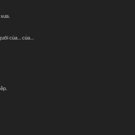
 xưa.
người của… của…
iếp.