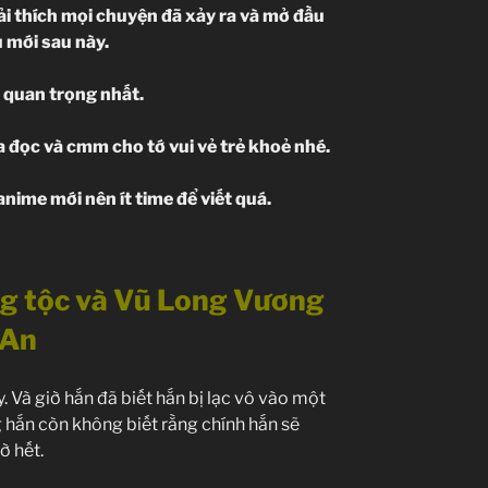
iải thích mọi chuyện đã xảy ra và mở đầu
 mới sau này.
 quan trọng nhất.
 đọc và cmm cho tớ vui vẻ trẻ khoẻ nhé.
nime mới nên ít time để viết quá.
ng tộc và Vũ Long Vương
 An
. Và giờ hắn đã biết hắn bị lạc vô vào một
ng hắn còn không biết rằng chính hắn sẽ
ờ hết.