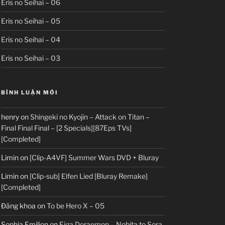
Eris no Seihai – 06
Eris no Seihai – 05
Eris no Seihai – 04
Eris no Seihai – 03
BÌNH LUẬN MỚI
henry
on
Shingeki no Kyojin – Attack on Titan –
Final Final Final – [2 Specials][87Eps TVs]
[Completed]
Limin
on
[Clip-A4VF] Summer Wars DVD + Bluray
Limin
on
[Clip-sub] Elfen Lied [Bluray Remake]
[Completed]
Đăng khoa
on
To be Hero X – 05
Sophia Emilion
on
Eiga Doraemon – Nobita to Sora