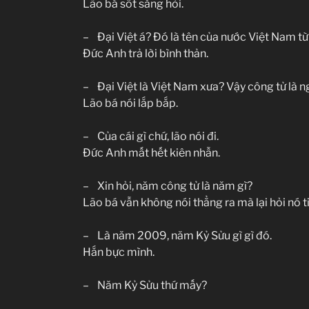
Lão bá sốt sắng hỏi.
– Đại Việt á? Đó là tên của nước Việt Nam từ
Đức Anh trả lời bình thản.
– Đại Việt là Việt Nam xưa? Vậy công tử là 
Lão bá nói lắp bắp.
– Của cái gì chứ, lão nói đi.
Đức Anh mất hết kiên nhẫn.
– Xin hỏi, năm công tử là năm gì?
Lão bá vẫn không nói thẳng ra mà lại hỏi nó t
– Là năm 2009, năm Kỷ Sửu gì gì đó.
Hắn bực mình.
– Năm Kỷ Sửu thứ mấy?