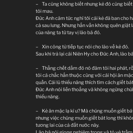
– Ta cũng không biết nhưng kẻ đó cũng biết đ
tôi mau.
Đức Anh căm tức nghĩ tới cái kẻ đã ban cho hắ
cả sau lưng. Nhưng hắn vẫn không quên giật lạ
của nàng ta từ tay vị lão bá đó.
– Xin công tử tiếp tục nói cho lão về kẻ đó.
Sau khi trả lại cái Niên Hy cho Đức Anh, lão b
– Thằng chết dẫm đó nó đâm tôi hai phát, rồ
tôi cá chắc hắn thuộc cùng với cái hội ăn mặ
quần. Cái lũ thiểu năng thích tìm cách giết bát
Đức Anh nói liến thoắng và không ngừng chửi lũ
thiểu năng.
– Kẻ ăn mặc lạ kì ư? Mà chúng muốn giết bá
nhưng việc chúng muốn giết bát long thì khô
tương lai của cả đất nước này.
Lão bá nói giọng nghiêm trọng và tỏ vẻ trầm 