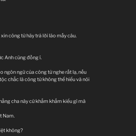
 xin công tử hãy trả lời lão mấy câu.
c Anh cũng đồng í.
 ngôn ngữ của công tử nghe rất lạ, nếu
ộc chắc là công tử không thể hiểu và nói
thằng cha này cứ khắm khắm kiểu gì mà
ệt Nam.
iệt không?