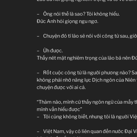
– Ông nói thế là sao? Tôi không hiểu.
Đức Anh hỏi giọng ngu ngơ.
– Chuyện đó tí lão sẽ nói với công tử sau, giờ
– Ừh được.
Thấy nét mặt nghiêm trọng của lão bá nên Đứ
– Rốt cuộc công tử là người phương nào? Sao
không phải nhờ năng lực Dịch ngôn của Niên t
chuyện được với ai cả.
“Thảm nào, mình cứ thấy ngôn ngữ của mấy 
mình vẫn hiểu được”
– Tôi cũng không biết, nhưng tôi là người Vi
– Việt Nam, vậy có liên quan đến nước Đại V