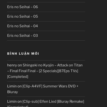
Eris no Seihai – 06
Eris no Seihai – 05
Eris no Seihai – 04
Eris no Seihai – 03
BÌNH LUẬN MỚI
henry
on
Shingeki no Kyojin – Attack on Titan
– Final Final Final – [2 Specials][87Eps TVs]
[Completed]
Limin
on
[Clip-A4VF] Summer Wars DVD +
Bluray
Limin
on
[Clip-sub] Elfen Lied [Bluray Remake]