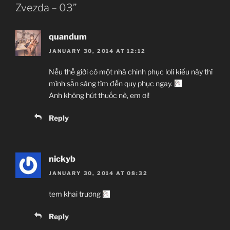
Zvezda – 03”
quandum
JANUARY 30, 2014 AT 12:12
Nếu thề giới có một nhà chinh phục loli kiểu này thì
mình sẵn sàng tìm đến quy phục ngay.
Anh không hút thuốc nè, em ơi!
Reply
nickyb
JANUARY 30, 2014 AT 08:32
tem khai trương
Reply