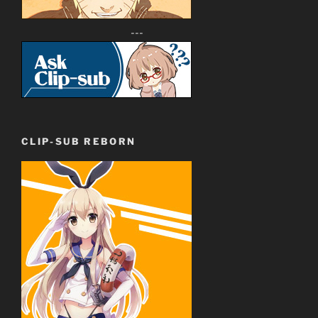
---
CLIP-SUB REBORN