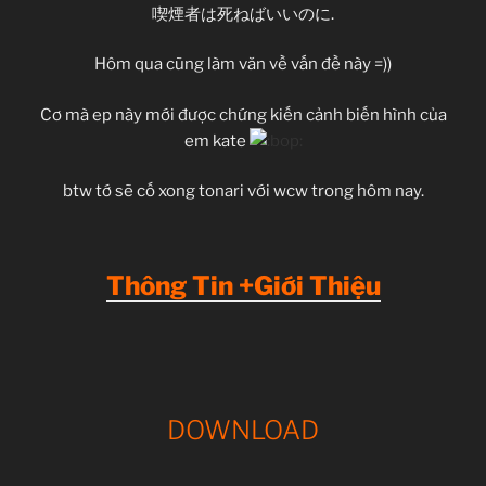
喫煙者は死ねばいいのに.
Hôm qua cũng làm văn về vấn đề này =))
Cơ mà ep này mới được chứng kiến cảnh biến hình của
em kate
btw tớ sẽ cố xong tonari với wcw trong hôm nay.
Thông Tin +Giới Thiệu
DOWNLOAD