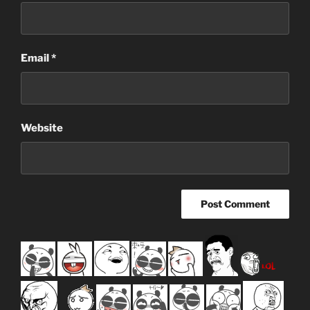
Email
*
Website