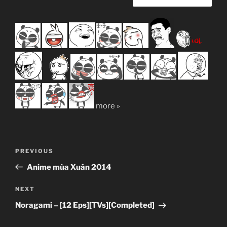
more »
Post
Previous
PREVIOUS
navigation
Post
Anime mùa Xuân 2014
Next
NEXT
Post
Noragami – [12 Eps][TVs][Completed]