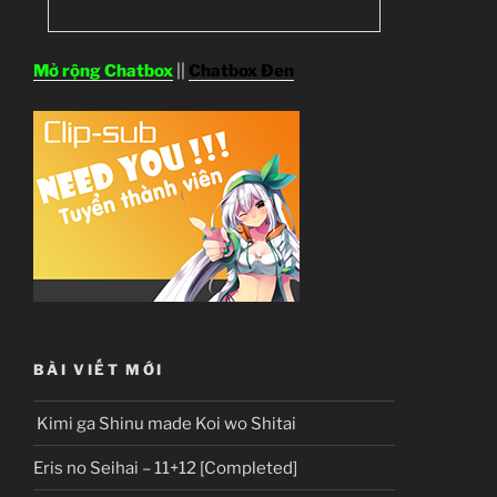
Mở rộng Chatbox
||
Chatbox Đen
BÀI VIẾT MỚI
Kimi ga Shinu made Koi wo Shitai
Eris no Seihai – 11+12 [Completed]