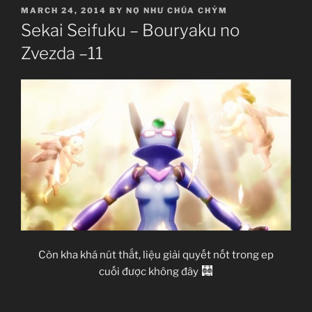
POSTED
MARCH 24, 2014
BY
NỢ NHƯ CHÚA CHỶM
ON
Sekai Seifuku – Bouryaku no
Zvezda –11
Còn kha khá nút thắt, liệu giải quyết nốt trong ep
cuối được không đây