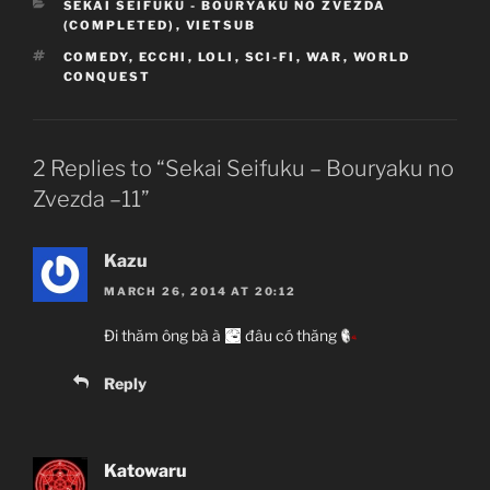
CATEGORIES
SEKAI SEIFUKU - BOURYAKU NO ZVEZDA
(COMPLETED)
,
VIETSUB
TAGS
COMEDY
,
ECCHI
,
LOLI
,
SCI-FI
,
WAR
,
WORLD
CONQUEST
2 Replies to “Sekai Seifuku – Bouryaku no
Zvezda –11”
Kazu
MARCH 26, 2014 AT 20:12
Đi thăm ông bà à
đâu có thăng
Reply
Katowaru