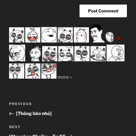
more »
Post
Previous
PREVIOUS
navigation
Post
[Thông báo nhỏ]
Next
NEXT
Post