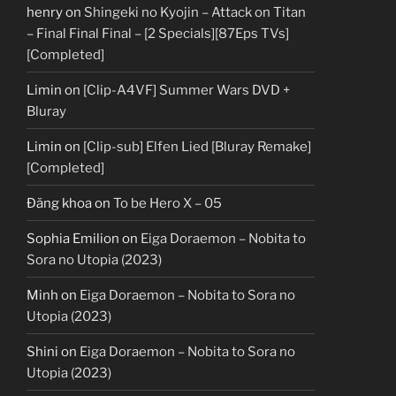
henry
on
Shingeki no Kyojin – Attack on Titan
– Final Final Final – [2 Specials][87Eps TVs]
[Completed]
Limin
on
[Clip-A4VF] Summer Wars DVD +
Bluray
Limin
on
[Clip-sub] Elfen Lied [Bluray Remake]
[Completed]
Đăng khoa
on
To be Hero X – 05
Sophia Emilion
on
Eiga Doraemon – Nobita to
Sora no Utopia (2023)
Minh
on
Eiga Doraemon – Nobita to Sora no
Utopia (2023)
Shini
on
Eiga Doraemon – Nobita to Sora no
Utopia (2023)