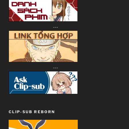
---
---
CLIP-SUB REBORN