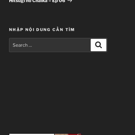
Hitsugi no Chaika – Ep 06
NHẬP NỘI DUNG CẦN TÌM
Search
Search
for: