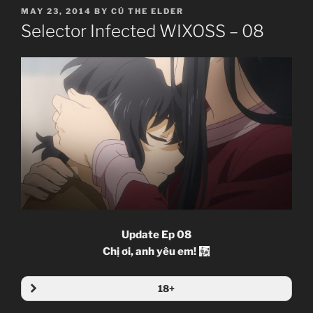
POSTED
MAY 23, 2014
BY
CÚ THE ELDER
ON
Selector Infected WIXOSS – 08
Update Ep 08
Chị ơi, anh yêu em!
18+