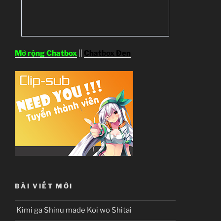
Mở rộng Chatbox
||
Chatbox Đen
BÀI VIẾT MỚI
Kimi ga Shinu made Koi wo Shitai