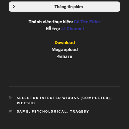
Thông tin phim
Thành viên thực hiện:
Cú The Elder
Hỗ trợ:
JJ-Channel
Download
Megaupload
4share
CATEGORIES
SELECTOR INFECTED WIXOSS (COMPLETED)
,
VIETSUB
TAGS
GAME
,
PSYCHOLOGICAL
,
TRAGEDY