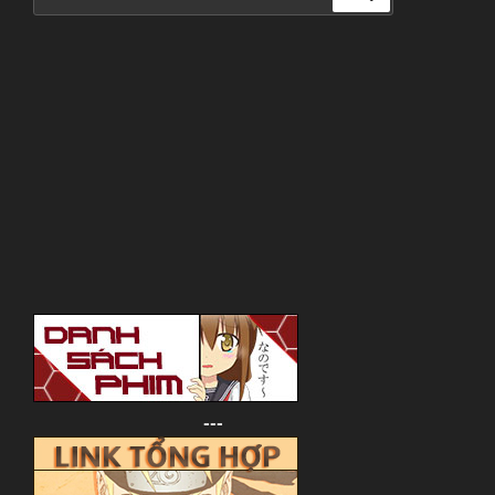
for:
---