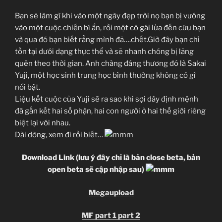
Bạn sẽ làm gì khi vào một ngày đẹp trời nọ bạn bị vướng
vào một cuộc chiến bí ẩn, rồi một cô gái lửa đến cứu bạn
và qua đó bạn biết rằng mình đã….chết.Giờ đây bạn chỉ
tồn tại dưới dạng thực thể và sẽ nhanh chóng bị lãng
quên theo thời gian. Anh chàng đáng thương đó là Sakai
Yuji, một học sinh trung học bình thường không có gì
nổi bật.
Liệu kết cuộc của Yuji sẽ ra sao khi sợi dây định mệnh
đã gắn kết hai số phận, hai con người ở hai thế giới riêng
biệt lại với nhau.
Dài dòng, xem đi rồi biết…
Download Link (lưu ý đây chỉ là bản close beta, bản
open beta sẽ cập nhập sau)
Megaupload
MF part 1
part 2