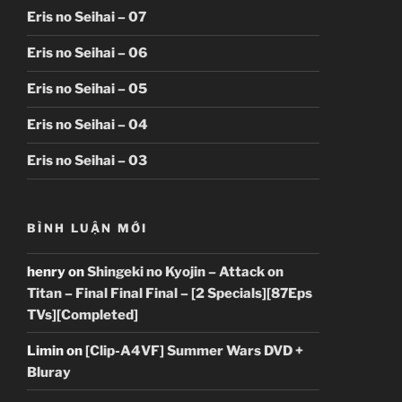
Eris no Seihai – 07
Eris no Seihai – 06
Eris no Seihai – 05
Eris no Seihai – 04
Eris no Seihai – 03
BÌNH LUẬN MỚI
henry
on
Shingeki no Kyojin – Attack on
Titan – Final Final Final – [2 Specials][87Eps
TVs][Completed]
Limin
on
[Clip-A4VF] Summer Wars DVD +
Bluray