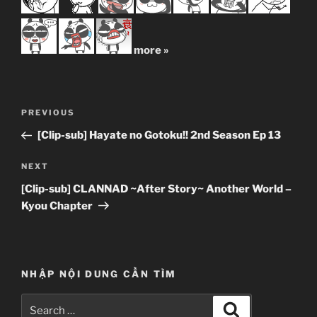
more »
Post
Previous
PREVIOUS
navigation
Post
[Clip-sub] Hayate no Gotoku!! 2nd Season Ep 13
Next
NEXT
Post
[Clip-sub] CLANNAD ~After Story~ Another World –
Kyou Chapter
NHẬP NỘI DUNG CẦN TÌM
Search
Search