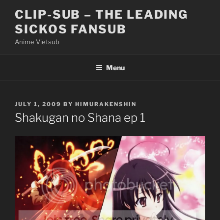
Skip
CLIP-SUB – THE LEADING
to
SICKOS FANSUB
content
Anime Vietsub
Menu
POSTED
JULY 1, 2009
BY
HIMURAKENSHIN
ON
Shakugan no Shana ep 1