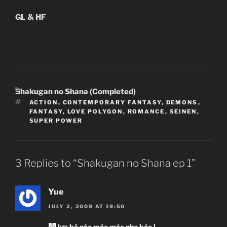
GL & HF
CATEGORIES
Shakugan no Shana (Completed)
TAGS
ACTION
,
CONTEMPORARY FANTASY
,
DEMONS
,
FANTASY
,
LOVE POLYGON
,
ROMANCE
,
SEINEN
,
SUPER POWER
3 Replies to “Shakugan no Shana ep 1”
Yue
JULY 2, 2009 AT 19:50
lựa bộ nào móe móe nhe bác !