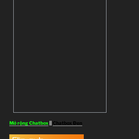
Mở rộng Chatbox
||
Chatbox Đen