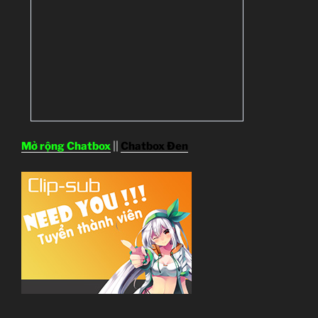
Mở rộng Chatbox
||
Chatbox Đen