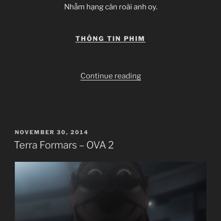
Nhầm hạng cân roài anh oy.
THÔNG TIN PHIM
“Terra
Continue reading
Formars
–
11”
POSTED
NOVEMBER 30, 2014
ON
Terra Formars – OVA 2