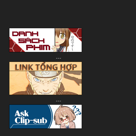
---
---