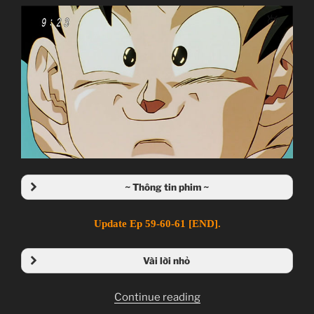
~ Thông tin phim ~
Update Ep 59-60-61 [END].
Vài lời nhỏ
“Dragon
Continue reading
Ball