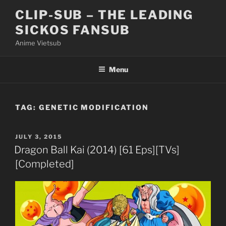
Skip
CLIP-SUB – THE LEADING
to
SICKOS FANSUB
content
Anime Vietsub
Menu
TAG:
GENETIC MODIFICATION
POSTED
JULY 3, 2015
ON
Dragon Ball Kai (2014) [61 Eps][TVs]
[Completed]