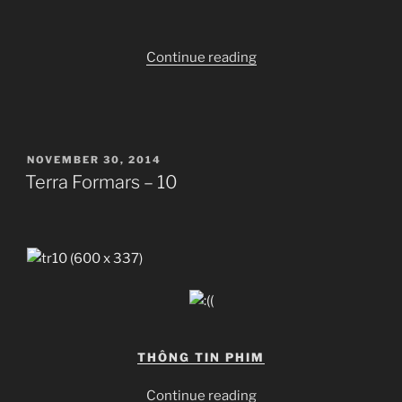
“Terra
Continue reading
Formars
–
OVA
2”
POSTED
NOVEMBER 30, 2014
ON
Terra Formars – 10
THÔNG TIN PHIM
“Terra
Continue reading