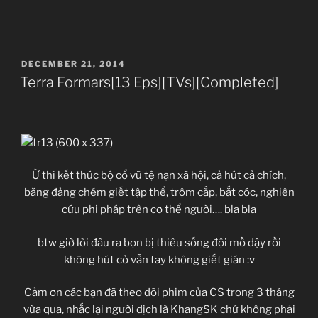
Kai
(2014)
[61
POSTED
DECEMBER 21, 2014
Eps]
ON
Terra Formars[13 Eps][TVs][Completed]
[TVs]
[Completed]”
Ừ thì kết thúc bộ cổ vũ tệ nạn xã hội, cả hút cả chích,
băng đảng chém giết tập thể, trộm cắp, bắt cóc, nghiên
cứu phi pháp trên cơ thể người…. bla bla
btw giờ lòi đâu ra bọn bị thiêu sống đội mồ dậy rồi
Dragon Ball Kai (2014)
không hút cỏ vẫn tay không giết gián :v
ドラゴンボール改 (2014)
TV Series
Cảm ơn các bạn đã theo dõi phim của CS trong 3 tháng
61
vừa qua, nhắc lại người dịch là KhangSK chứ không phải