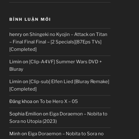
BÌNH LUẬN MỚI
henry
on
Shingeki no Kyojin – Attack on Titan
– Final Final Final – [2 Specials][87Eps TVs]
[Completed]
Limin
on
[Clip-A4VF] Summer Wars DVD +
Bluray
Limin
on
[Clip-sub] Elfen Lied [Bluray Remake]
[Completed]
Đăng khoa
on
To be Hero X – 05
Sophia Emilion
on
Eiga Doraemon – Nobita to
Sora no Utopia (2023)
Minh
on
Eiga Doraemon – Nobita to Sora no