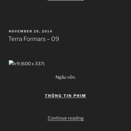
Formars
–
10”
POSTED
NOVEMBER 29, 2014
ON
Terra Formars – 09
Ngầu vồn.
THÔNG TIN PHIM
“Terra
Continue reading
Formars