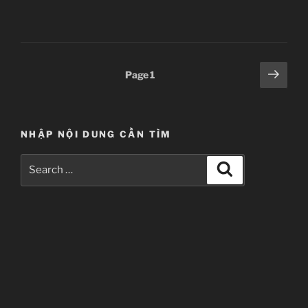
–
09”
Posts
Next
Page
1
page
pagination
NHẬP NỘI DUNG CẦN TÌM
Search
Search
for: