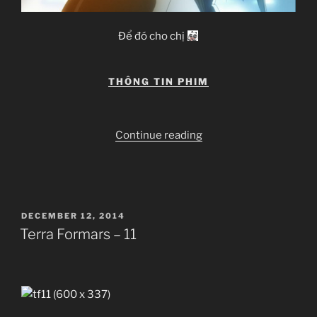
Để đó cho chị
THÔNG TIN PHIM
“Terra
Continue reading
Formars
–
12”
POSTED
DECEMBER 12, 2014
ON
Terra Formars – 11