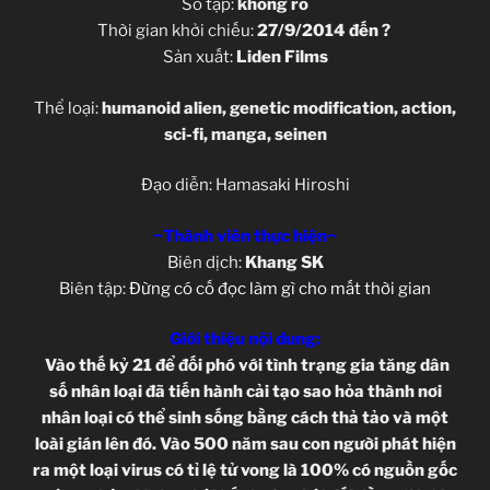
Số tập:
không rõ
Thời gian khởi chiếu:
27/9/2014 đến ?
Sản xuất:
Liden Films
Thể loại:
humanoid alien, genetic modification, action,
sci-fi, manga, seinen
Đạo diễn: Hamasaki Hiroshi
~Thành viên thực hiện~
Biên dịch:
Khang SK
Biên tập:
Đừng có cố đọc làm gì cho mất thời gian
Giới thiệu nội dung:
Vào thế kỷ 21 để đối phó với tình trạng gia tăng dân
số nhân loại đã tiến hành cải tạo sao hỏa thành nơi
nhân loại có thể sinh sống bằng cách thả tảo và một
loài gián lên đó. Vào 500 năm sau con người phát hiện
ra một loại virus có tỉ lệ tử vong là 100% có nguồn gốc