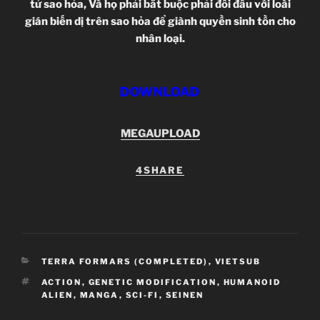
tử sao hỏa, Và họ phải bắt buộc phải đối đầu với loài
gián biến dị trên sao hỏa để giành quyền sinh tồn cho
nhân loại.
DOWNLOAD
MEGAUPLOAD
4SHARE
CATEGORIES
TERRA FORMARS (COMPLETED)
,
VIETSUB
TAGS
ACTION
,
GENETIC MODIFICATION
,
HUMANOID
ALIEN
,
MANGA
,
SCI-FI
,
SEINEN