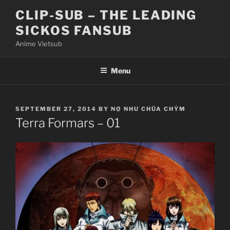
Skip
CLIP-SUB – THE LEADING
to
SICKOS FANSUB
content
Anime Vietsub
Menu
POSTED
SEPTEMBER 27, 2014
BY
NỢ NHƯ CHÚA CHỶM
ON
Terra Formars – 01