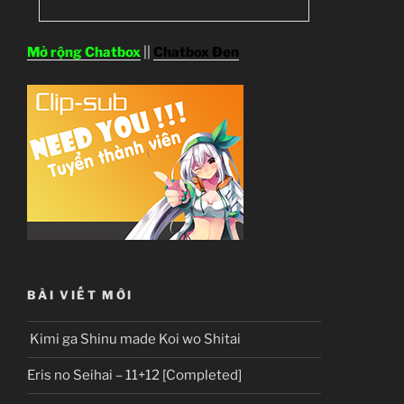
Mở rộng Chatbox
||
Chatbox Đen
BÀI VIẾT MỚI
Kimi ga Shinu made Koi wo Shitai
Eris no Seihai – 11+12 [Completed]