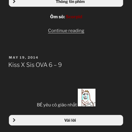
Thông tin phim
Ôm sô:
Scorpid
“[Clip-
Continue reading
sub]
Yokohama
Kaidashi
POSTED
MAY 19, 2014
Kikou
ON
Kiss X Sis OVA 6 – 9
[OVA]
[Completed]”
BÉ yêu cô giáo nhất
Vài lời