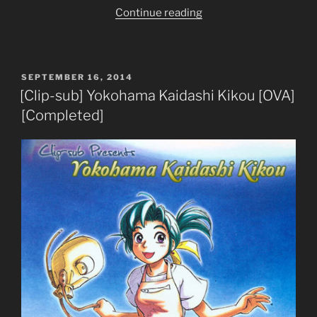
“Psycho-
Continue reading
Pass
2
–
POSTED
SEPTEMBER 16, 2014
Ep
ON
[Clip-sub] Yokohama Kaidashi Kikou [OVA]
1”
[Completed]