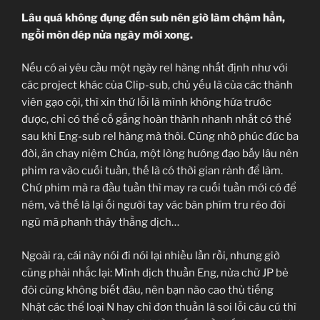
Lâu quá không đụng đến sub nên giờ làm chậm hẳn,
ngồi mòn dép nửa ngày mới xong.
Nếu có ai yêu cầu một ngày rel hàng nhất định như với
các project khác của Clip-sub, chủ yếu là của các thành
viên gạo cội, thì xin thứ lỗi là mình không hứa trước
được, chỉ có thể cố gắng hoàn thành nhanh nhất có thể
sau khi Eng-sub rel hàng mà thôi. Cũng nhờ phúc đức ba
đời, ăn chay niệm Chúa, một lòng hướng đạo bấy lâu nên
phim ra vào cuối tuần, thế là có thời gian rảnh để làm.
Chứ phim mà ra đầu tuần thì may ra cuối tuần mới có để
ném, và thế là lại ối người tay vác bàn phím tru réo đòi
ngũ mã phanh thây thằng dịch…
Ngoài ra, cái này nói đi nói lại nhiều lần rồi, nhưng giờ
cũng phải nhắc lại: Mình dịch thuần Eng, nửa chữ JP bẻ
đôi cũng không biết đâu, nên bạn nào cao thủ tiếng
Nhật các thể loại N hay chỉ đơn thuần là soi lỗi câu cú thì