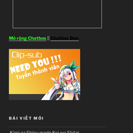
Mở rộng Chatbox
||
Chatbox Đen
BÀI VIẾT MỚI
Kimi ga Shinu made Koi wo Shitai