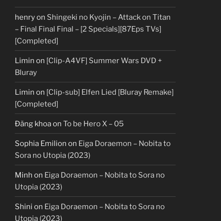
henry
on
Shingeki no Kyojin – Attack on Titan
– Final Final Final – [2 Specials][87Eps TVs]
[Completed]
Limin
on
[Clip-A4VF] Summer Wars DVD +
Bluray
Limin
on
[Clip-sub] Elfen Lied [Bluray Remake]
[Completed]
Đăng khoa
on
To be Hero X – 05
Sophia Emilion
on
Eiga Doraemon – Nobita to
Sora no Utopia (2023)
Minh
on
Eiga Doraemon – Nobita to Sora no
Utopia (2023)
Shini
on
Eiga Doraemon – Nobita to Sora no
Utopia (2023)