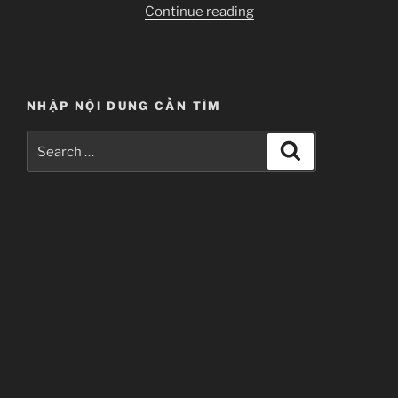
“Kiss
Continue reading
X
Sis
OVA
6
NHẬP NỘI DUNG CẦN TÌM
–
9”
Search
Search
for: