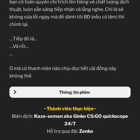
bạn có toàn quyền chỉ trích lên tiếng về chất lượng dịch
thuật, luôn sẵn sàng tiếp nhận và lắng nghe. Chỉ là sẽ
không sửa lỗi ngay mà để dành tới BD (nếu có làm) thì
chỉnh lại.
…Tiếp đó là…
…Và rồi…
…
Ơ mà có thanh niên nào chịu đọc hết cái đống này
không thế
Thông tin phim
~Thành viên thực hiện~
Biên dịch:
Kaze-semen aka Ginko CS:GO quickscope
24/7
Hỗ trợ qua đài:
Zenko