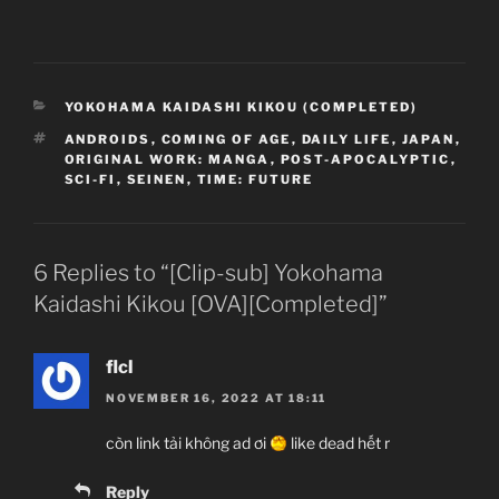
CATEGORIES
YOKOHAMA KAIDASHI KIKOU (COMPLETED)
TAGS
ANDROIDS
,
COMING OF AGE
,
DAILY LIFE
,
JAPAN
,
ORIGINAL WORK: MANGA
,
POST-APOCALYPTIC
,
SCI-FI
,
SEINEN
,
TIME: FUTURE
6 Replies to “[Clip-sub] Yokohama
Kaidashi Kikou [OVA][Completed]”
flcl
NOVEMBER 16, 2022 AT 18:11
còn link tải không ad ơi
like dead hết r
Reply