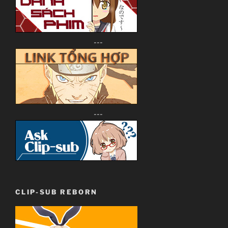
---
---
CLIP-SUB REBORN