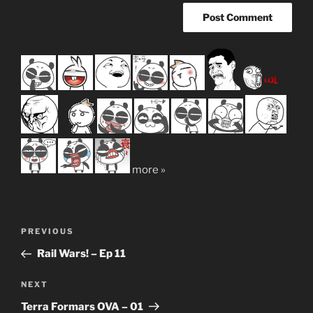
more »
Post
Previous
PREVIOUS
navigation
Post
Rail Wars! – Ep 11
Next
NEXT
Post
Terra Formars OVA – 01