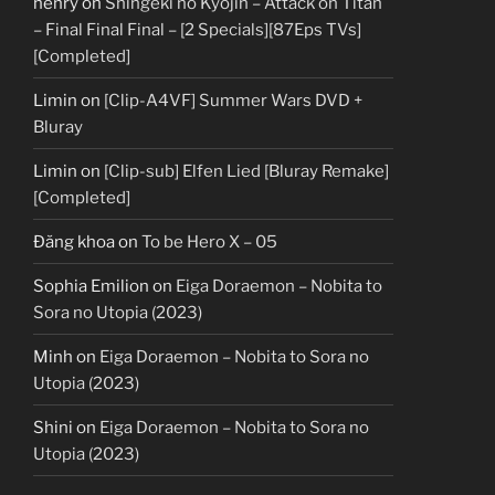
henry
on
Shingeki no Kyojin – Attack on Titan
– Final Final Final – [2 Specials][87Eps TVs]
[Completed]
Limin
on
[Clip-A4VF] Summer Wars DVD +
Bluray
Limin
on
[Clip-sub] Elfen Lied [Bluray Remake]
[Completed]
Đăng khoa
on
To be Hero X – 05
Sophia Emilion
on
Eiga Doraemon – Nobita to
Sora no Utopia (2023)
Minh
on
Eiga Doraemon – Nobita to Sora no
Utopia (2023)
Shini
on
Eiga Doraemon – Nobita to Sora no
Utopia (2023)