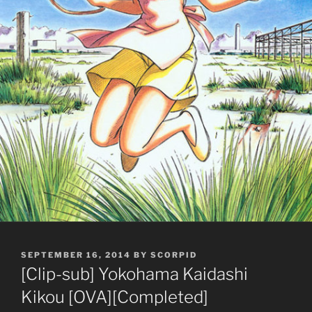
POSTED
SEPTEMBER 16, 2014
BY
SCORPID
ON
[Clip-sub] Yokohama Kaidashi
Kikou [OVA][Completed]