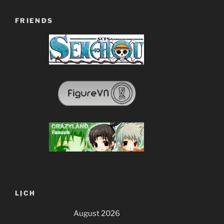
FRIENDS
LỊCH
August 2026