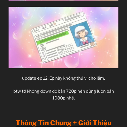
update ep 12. Ep này không thú vị cho lắm.
btw tớ không down đc bản 720p nên dùng luôn bản
1080p nhé.
Thông Tin Chung + Giới Thiệu