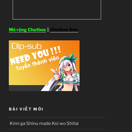
Mở rộng Chatbox
||
Chatbox Đen
BÀI VIẾT MỚI
Kimi ga Shinu made Koi wo Shitai