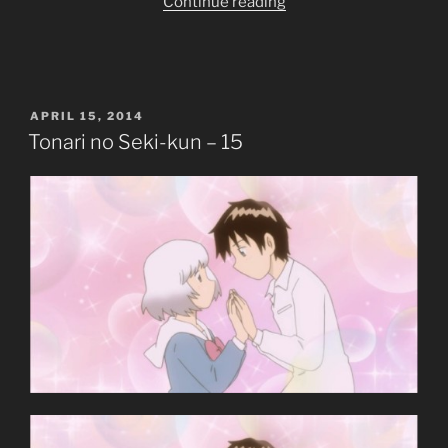
“Tonari
Continue reading
no
Seki-
kun
–
POSTED
APRIL 15, 2014
16”
ON
Tonari no Seki-kun – 15