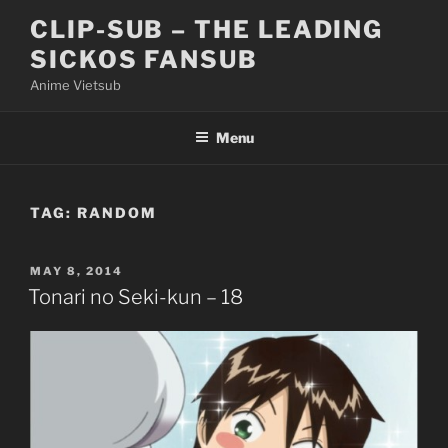
Skip
CLIP-SUB – THE LEADING
to
SICKOS FANSUB
content
Anime Vietsub
Menu
TAG:
RANDOM
POSTED
MAY 8, 2014
ON
Tonari no Seki-kun – 18