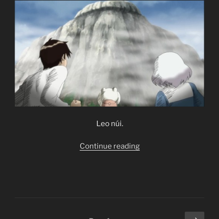
Leo núi.
“Tonari
Continue reading
no
Seki-
kun
–
11”
Posts