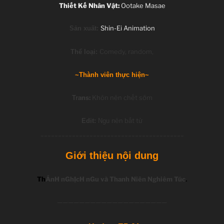
Thiết Kế Nhân Vật:
Ootake Masae
Shin-Ei Animation
Sản xuất:
Comedy, random,
Thể loại:
~Thành viên thực hiện~
ans:
Khôn nên chết sớm
Tr
ên bất tử
Edit:
Ngu n
_________________________________________
Giới thiệu nội dung
Th
ÁnH nGhỊcH nGu và Thanh Niên Nghiêm Túc
.
—————
———————————————