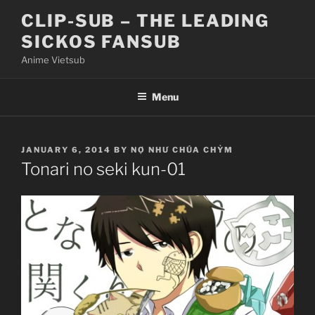
Skip
CLIP-SUB – THE LEADING
to
SICKOS FANSUB
content
Anime Vietsub
Menu
POSTED
JANUARY 6, 2014
BY
NỢ NHƯ CHÚA CHỶM
ON
Tonari no seki kun-01