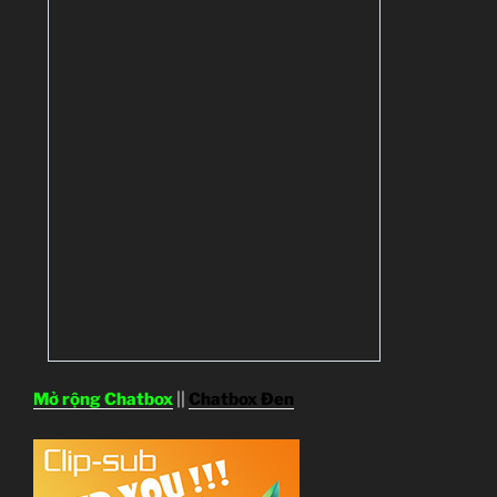
Mở rộng Chatbox
||
Chatbox Đen