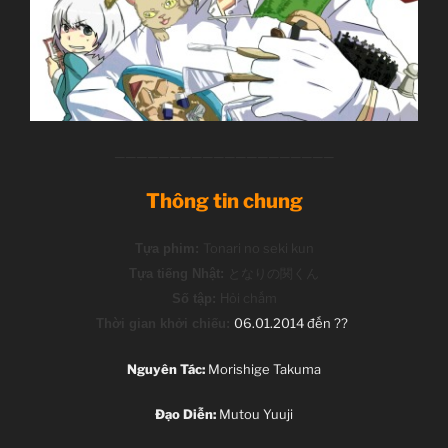
————————————————————
Th
ông tin chung
Tonari no seki kun
Tựa phim:
となりの関くん
Tựa tiếng Nhật:
ỏi ch
ấm
Số tập:
H
06.01.2014 đến ??
Thời gian khởi chiếu:
Nguyên Tác:
Morishige Takuma
Đạo Diễn:
Mutou Yuuji