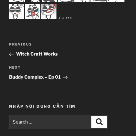
more »
Post
Previous
PREVIOUS
navigation
Post
Witch Craft Works
Next
NEXT
Post
Buddy Complex – Ep 01
NHẬP NỘI DUNG CẦN TÌM
Search
Search
for: