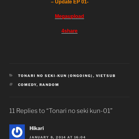
– Update EP 01-
Megaupload
4share
CATEGORIES
TONARI NO SEKI-KUN (ONGOING)
,
VIETSUB
TAGS
COMEDY
,
RANDOM
11 Replies to “Tonari no seki kun-01”
Hikari
JANUARY 8, 2014 AT 16:04