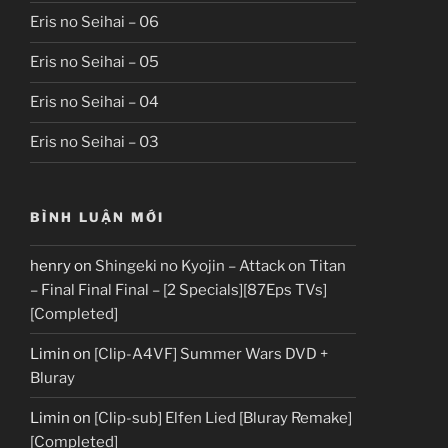
Eris no Seihai – 06
Eris no Seihai – 05
Eris no Seihai – 04
Eris no Seihai – 03
BÌNH LUẬN MỚI
henry
on
Shingeki no Kyojin – Attack on Titan
– Final Final Final – [2 Specials][87Eps TVs]
[Completed]
Limin
on
[Clip-A4VF] Summer Wars DVD +
Bluray
Limin
on
[Clip-sub] Elfen Lied [Bluray Remake]
[Completed]