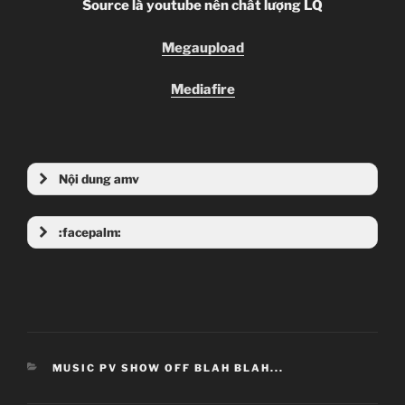
Source là youtube nên chất lượng LQ
Megaupload
Mediafire
Nội dung amv
:facepalm:
CATEGORIES
MUSIC PV SHOW OFF BLAH BLAH...