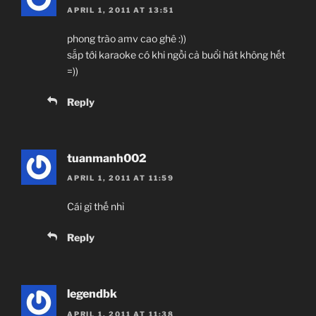
APRIL 1, 2011 AT 13:51
phong trào amv cao ghê :))
sắp tới karaoke có khi ngồi cả buổi hát không hết
=))
Reply
tuanmanh002
APRIL 1, 2011 AT 11:59
Cái gì thế nhỉ
Reply
legendbk
APRIL 1, 2011 AT 11:38