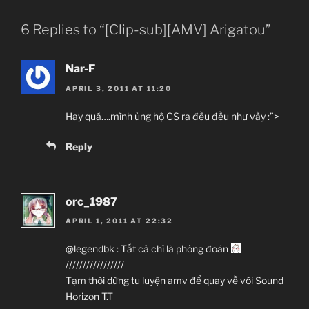
6 Replies to “[Clip-sub][AMV] Arigatou”
Nar-F
APRIL 3, 2011 AT 11:20
Hay quá….mình ủng hộ CS ra đều đều như vầy :”>
Reply
orc_1987
APRIL 1, 2011 AT 22:32
@legendbk : Tất cả chỉ là phỏng đoán
/////////////////
Tạm thời dừng tu luyện amv để quay về với Sound
Horizon T.T