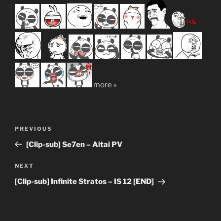
more »
Post
Previous
PREVIOUS
navigation
Post
[Clip-sub] Se7en – Aitai PV
Next
NEXT
Post
[Clip-sub] Infinite Stratos – IS 12 [END]