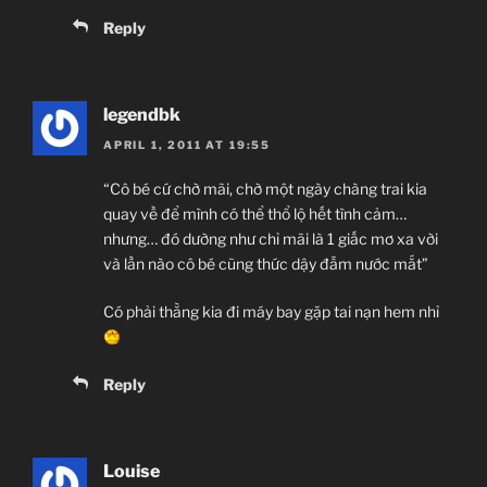
Reply
legendbk
APRIL 1, 2011 AT 19:55
“Cô bé cứ chờ mãi, chờ một ngày chàng trai kia
quay về để mình có thể thổ lộ hết tình cảm…
nhưng… đó dường như chỉ mãi là 1 giấc mơ xa vời
và lần nào cô bé cũng thức dậy đẫm nước mắt”
Có phải thằng kia đi máy bay gặp tai nạn hem nhỉ
Reply
Louise