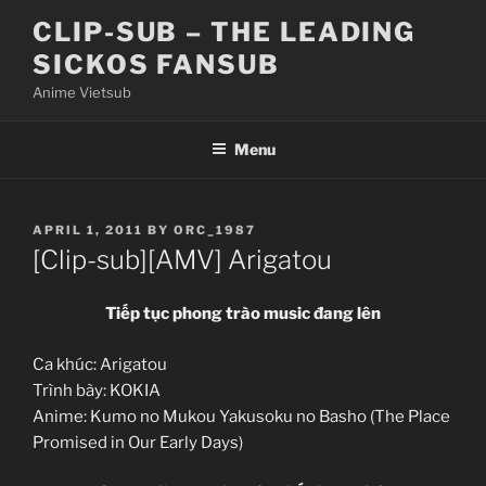
Skip
CLIP-SUB – THE LEADING
to
SICKOS FANSUB
content
Anime Vietsub
Menu
POSTED
APRIL 1, 2011
BY
ORC_1987
ON
[Clip-sub][AMV] Arigatou
Tiếp tục phong trào music đang lên
Ca khúc: Arigatou
Trình bày: KOKIA
Anime: Kumo no Mukou Yakusoku no Basho (The Place
Promised in Our Early Days)