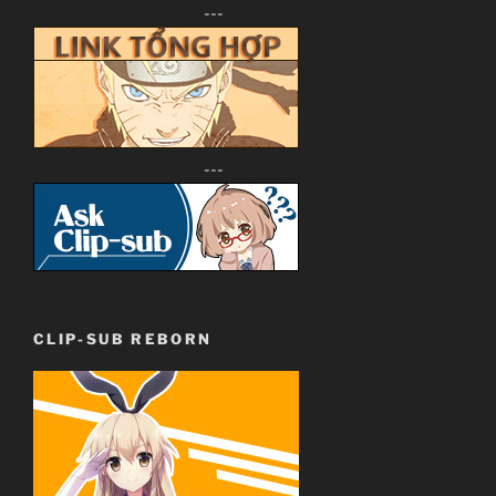
---
---
CLIP-SUB REBORN