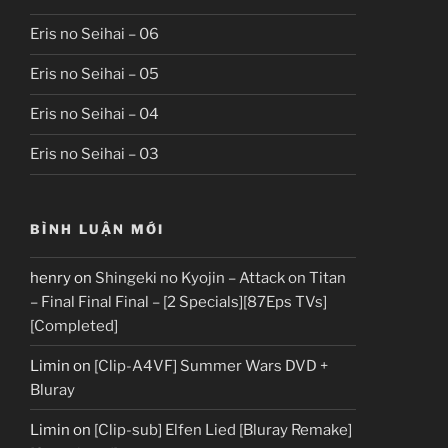
Eris no Seihai – 06
Eris no Seihai – 05
Eris no Seihai – 04
Eris no Seihai – 03
BÌNH LUẬN MỚI
henry
on
Shingeki no Kyojin – Attack on Titan
– Final Final Final – [2 Specials][87Eps TVs]
[Completed]
Limin
on
[Clip-A4VF] Summer Wars DVD +
Bluray
Limin
on
[Clip-sub] Elfen Lied [Bluray Remake]