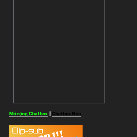
Mở rộng Chatbox
||
Chatbox Đen