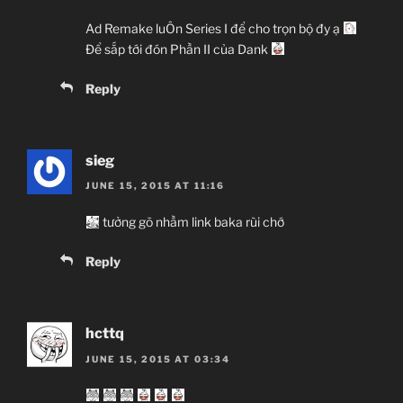
Ad Remake luÔn Series I để cho trọn bộ đy ạ
Để sắp tới đón Phần II của Dank
Reply
sieg
JUNE 15, 2015 AT 11:16
tưởng gõ nhầm link baka rùi chớ
Reply
hcttq
JUNE 15, 2015 AT 03:34