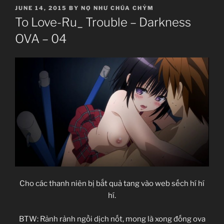
POSTED
JUNE 14, 2015
BY
NỢ NHƯ CHÚA CHỶM
ON
To Love-Ru_ Trouble – Darkness
OVA – 04
Cho các thanh niên bị bắt quả tang vào web sếch hí hí
hí.
BTW: Rảnh rảnh ngồi dịch nốt, mong là xong đống ova