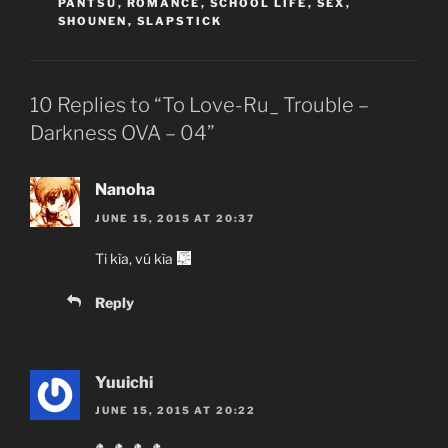
PANTSU
,
ROMANCE
,
SCHOOL LIFE
,
SEX
,
SHOUNEN
,
SLAPSTICK
10 Replies to “To Love-Ru_ Trouble –
Darkness OVA – 04”
Nanoha
JUNE 15, 2015 AT 20:37
Ti kìa, vú kìa
Reply
Yuuichi
JUNE 15, 2015 AT 20:22