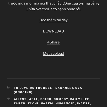
trước mùa mới, mà nói thật chất lượng của tvs mà bằng
1 nửa ova thôi là tớ hạnh phúc rồi.
Đọc thêm tại đây
DOWNLOAD
4Share
Megaupload
CATEGORIES
TO LOVE-RU TROUBLE - DARKNESS OVA
(ONGOING)
TAGS
ALIENS
,
ASIA
,
BOING
,
COMEDY
,
DAILY LIFE
,
EARTH
,
ECCHI
,
HAREM
,
HUMANOID
,
INCEST
,