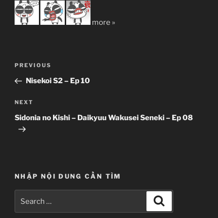
more »
Post
Previous
PREVIOUS
navigation
Post
Nisekoi S2 – Ep 10
Next
NEXT
Post
Sidonia no Kishi – Daikyuu Wakusei Seneki – Ep 08
NHẬP NỘI DUNG CẦN TÌM
Search
Search
for: