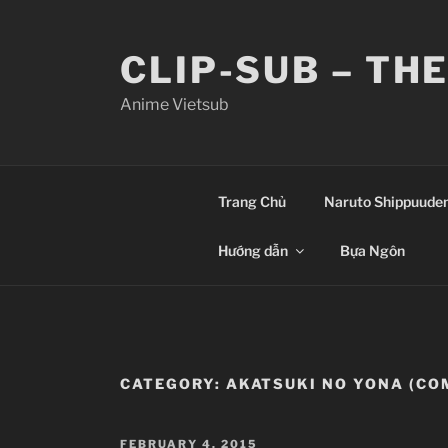
Skip
to
CLIP-SUB – TH
content
Anime Vietsub
Trang Chủ
Naruto Shippuude
Hướng dẫn
Bựa Ngôn
CATEGORY:
AKATSUKI NO YONA (CO
POSTED
FEBRUARY 4, 2015