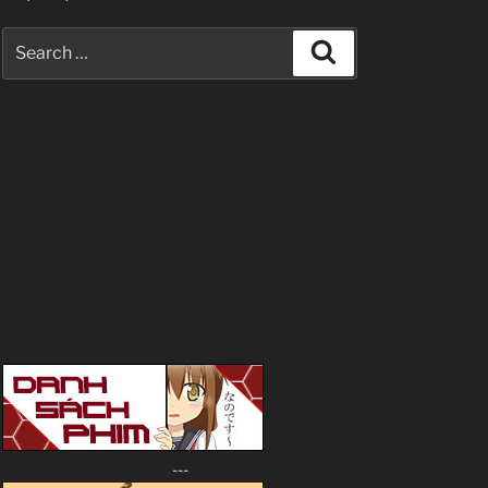
Search
Search
for:
---