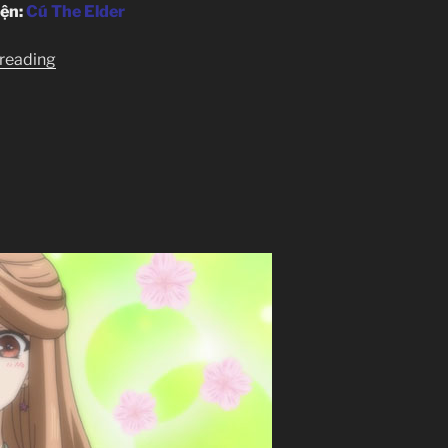
iện:
Cú The Elder
“Akatsuki
 reading
no
Yona
–
Ep
17”