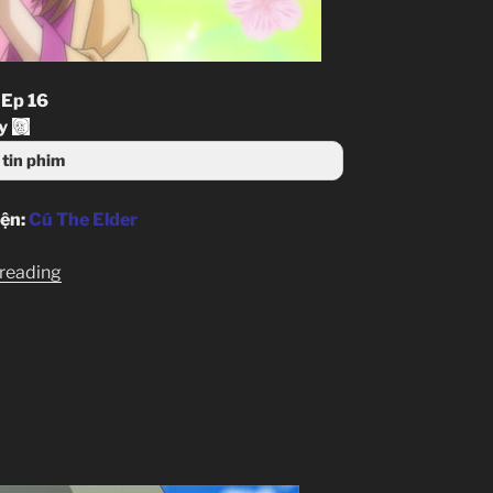
 Ep 16
y
tin phim
iện:
Cú The Elder
“Akatsuki
 reading
no
Yona
–
Ep
16”