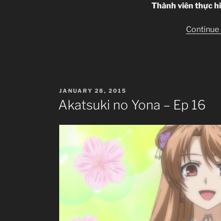
Thành viên thực h
Continue
POSTED
JANUARY 28, 2015
ON
Akatsuki no Yona – Ep 16