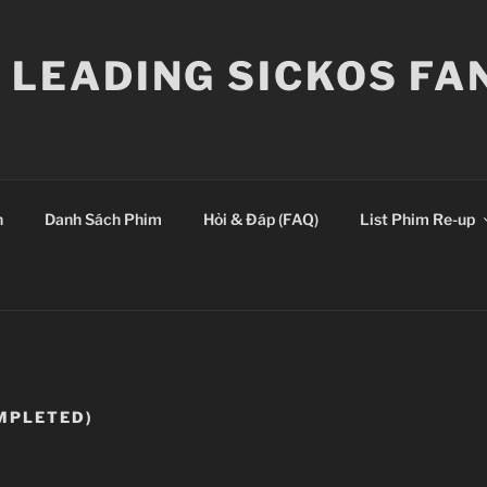
E LEADING SICKOS F
n
Danh Sách Phim
Hỏi & Đáp (FAQ)
List Phim Re-up
MPLETED)