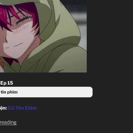
 Ep 15
tin phim
iện:
Cú The Elder
“Akatsuki
 reading
no