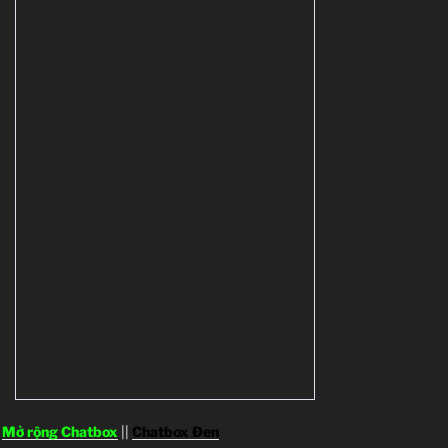
Mở rộng Chatbox
||
Chatbox Đen