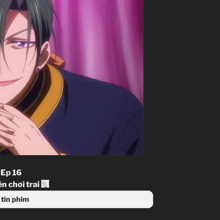
 Ep 16
n chơi trai
tin phim