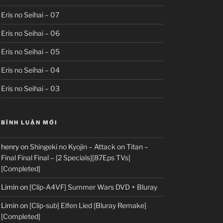
Eris no Seihai – 07
Eris no Seihai – 06
Eris no Seihai – 05
Eris no Seihai – 04
Eris no Seihai – 03
BÌNH LUẬN MỚI
henry
on
Shingeki no Kyojin – Attack on Titan –
Final Final Final – [2 Specials][87Eps TVs]
[Completed]
Limin
on
[Clip-A4VF] Summer Wars DVD + Bluray
Limin
on
[Clip-sub] Elfen Lied [Bluray Remake]
[Completed]