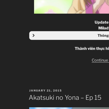
Update
Milad
Thông 
Thành viên thực h
Continue
POSTED
JANUARY 21, 2015
ON
Akatsuki no Yona – Ep 15