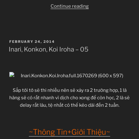
“Inari,
Continue reading
Konkon,
Koi
Iroha
–
POSTED
FEBRUARY 24, 2014
06”
ON
Inari, Konkon, Koi Iroha – 05
Sắp tới tớ sẽ thi nhiều nên sẽ xảy ra 2 trường hợp, 1 là
hàng sẽ có rất nhanh vì dịch cho xong để còn học, 2 là sẽ
delay rất lâu, tệ nhất có thể kéo dài đến 2 tuần.
~Thông Tin+Giới Thiệu~