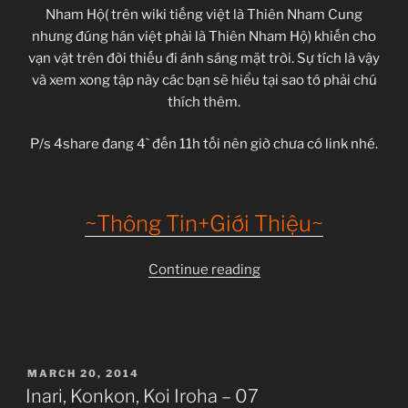
Nham Hộ( trên wiki tiếng việt là Thiên Nham Cung
nhưng đúng hán việt phải là Thiên Nham Hộ) khiến cho
vạn vật trên đời thiếu đi ánh sáng mặt trời. Sự tích là vậy
và xem xong tập này các bạn sẽ hiểu tại sao tớ phải chú
thích thêm.
P/s 4share đang 4` đến 11h tối nên giờ chưa có link nhé.
~Thông Tin+Giới Thiệu~
“Inari,
Continue reading
Konkon,
Koi
Iroha
–
POSTED
MARCH 20, 2014
08”
ON
Inari, Konkon, Koi Iroha – 07