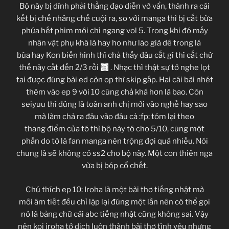
Bộ này bị dính phải thằng đạo diễn vớ vẩn, thành ra cái
kết bị chế nhăng chế cuội ra, so với manga thì bị cắt bừa
phứa hết phim mới chỉ ngang vol 5. Trong khi đó mấy
nhân vật phụ khá là hay ho như lão già dê trong lá
bùa hay Kon biến hình thì chả thấy đâu cắt gì thì cắt chứ
thế này cắt đến 2/3 rồi
. Nhạc thì thật sự tớ nghe lọt
tai được đúng bài ed còn op thì skip gấp. Hai cái bài nhét
thêm vào ep 9 với 10 cũng chả khá hơn là bao. Còn
seiyuu thì đúng là toàn anh chị mới vào nghề hay sao
mà làm chả ra đâu vào đâu cả :fp: tóm lại theo
thang điểm của tớ thì bộ này tớ cho 5/10, cũng một
phần do tớ là fan manga nên trộng đợi quá nhiều. Nói
chung là sẽ không có ss2 cho bộ này. Một con thiên nga
vừa bị bóp cổ chết.
Chú thích ep 10: Iroha là một bài thơ tiếng nhật mà
mỗi âm tiết đều chỉ lặp lại đúng một lần nên có thể gọi
nó là bảng chữ cái abc tiếng nhật cũng không sai. Vậy
nên koi iroha tớ dịch luôn thành bài thơ tình yêu nhưng