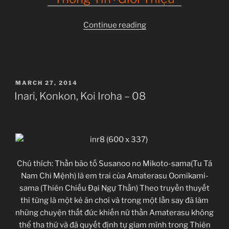
“Inari,
Continue reading
Konkon,
Koi
Iroha
–
POSTED
MARCH 27, 2014
09”
ON
Inari, Konkon, Koi Iroha – 08
Chú thích: Thần bão tố Susanoo no Mikoto-sama(Tu Tá
Nam Chi Mệnh) là em trai của Amaterasu Oomikami-
sama (Thiên Chiếu Đại Ngự Thần) Theo truyền thuyết
thì từng là một kẻ ăn chơi và trong một lần say đã làm
những chuyện thất đức khiến nữ thần Amaterasu không
thể tha thứ và đã quyết định tự giam mình trong Thiên