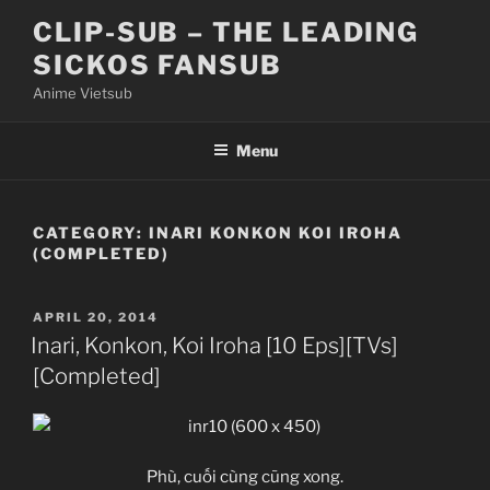
Skip
CLIP-SUB – THE LEADING
to
SICKOS FANSUB
content
Anime Vietsub
Menu
CATEGORY:
INARI KONKON KOI IROHA
(COMPLETED)
POSTED
APRIL 20, 2014
ON
Inari, Konkon, Koi Iroha [10 Eps][TVs]
[Completed]
Phù, cuối cùng cũng xong.