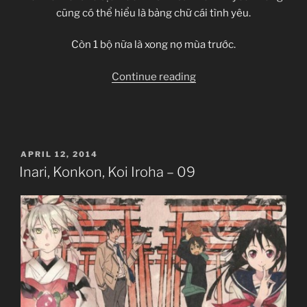
cũng có thể hiểu là bảng chữ cái tình yêu.
Còn 1 bộ nữa là xong nợ mùa trước.
“Inari,
Continue reading
Konkon,
Koi
Iroha
[10
POSTED
APRIL 12, 2014
Eps]
ON
Inari, Konkon, Koi Iroha – 09
[TVs]
[Completed]”