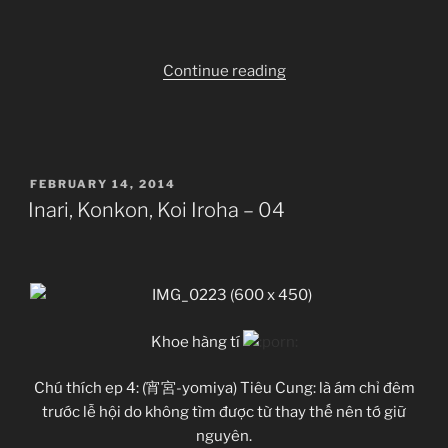
“Inari,
Continue reading
Konkon,
Koi
Iroha
–
POSTED
FEBRUARY 14, 2014
05”
ON
Inari, Konkon, Koi Iroha – 04
Khoe hàng tí
Chú thích ep 4: (宵宮-yomiya) Tiêu Cung: là ám chỉ đêm
trước lễ hội do không tìm được từ thay thế nên tớ giữ
nguyên.