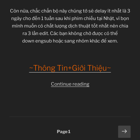
Còn nữa, chắc chắn bộ này chúng tớ sẽ delay ít nhất là 3
ngày cho đến 1 tuần sau khi phim chiếu tại Nhật, vì bọn
mình muốn có chất lượng dịch thuật tốt nhất nên chia
ra 3 lần edit. Các bạn không chờ được có thể
down engsub hoặc sang nhóm khác để xem.
~Thông Tin+Giới Thiệu~
“Inari,
Continue reading
Konkon,
Koi
Iroha
–
04”
Posts
Next
Page
1
page
pagination