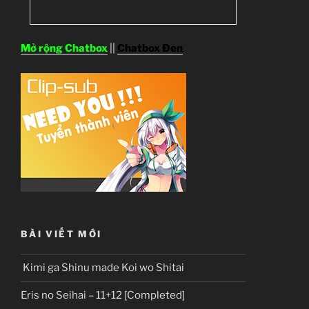
Mở rộng Chatbox
||
Chatbox Đen
BÀI VIẾT MỚI
Kimi ga Shinu made Koi wo Shitai
Eris no Seihai – 11+12 [Completed]