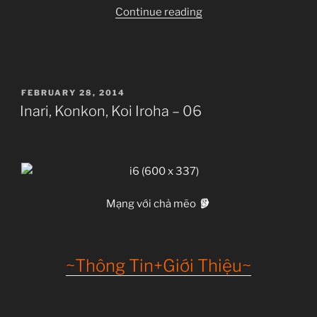
“Inari,
Continue reading
Konkon,
Koi
Iroha
–
POSTED
FEBRUARY 28, 2014
07”
ON
Inari, Konkon, Koi Iroha – 06
Mạng với chả mẽo
~Thông Tin+Giới Thiệu~