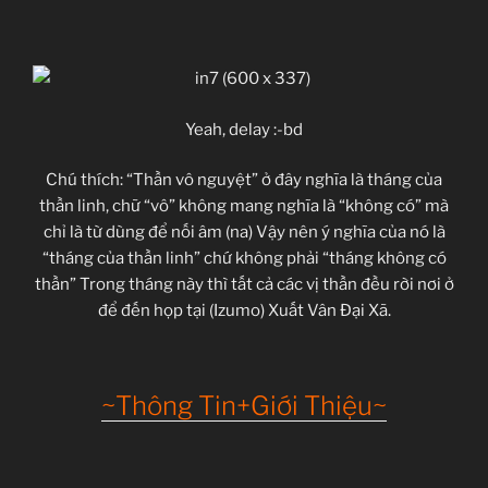
Yeah, delay :-bd
Chú thích: “Thần vô nguyệt” ở đây nghĩa là tháng của
thần linh, chữ “vô” không mang nghĩa là “không có” mà
chỉ là từ dùng để nối âm (na) Vậy nên ý nghĩa của nó là
“tháng của thần linh” chứ không phải “tháng không có
thần” Trong tháng này thì tất cả các vị thần đều rời nơi ở
để đến họp tại (Izumo) Xuất Vân Đại Xã.
~Thông Tin+Giới Thiệu~