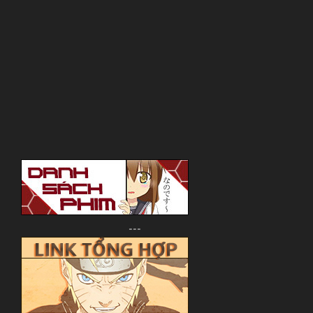
Isshuukan Friends.
One Week Friends.
一週間フレンズ.
TV Series
Unknown
07.04.2014 đến ??
Brain`s Base
Comedy, Coming of Age, Daily Life, High
---
School, Manga, Romance, Shounen
~Thành viên thực hiện~
Uncle Lì
Zenko