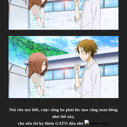
Isshuukan Friends.
One Week Friends.
一週間フレンズ.
TV Series
Unknown
07.04.2014 đến ??
Brain`s Base
Nói cho mà biết, cuộc sống ko phải lúc nào cũng màu hồng
Comedy, Coming of Age, Daily Life, High
như thế này,
School, Manga, Romance, Shounen
cho nên tôi ko thèm GATO đâu nhé