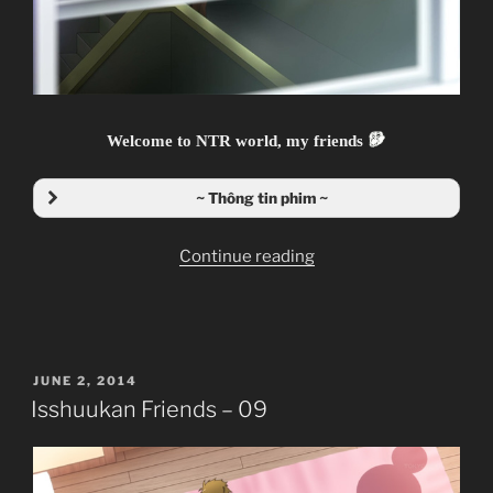
Welcome to NTR world, my friends
~ Thông tin phim ~
“Isshuukan
Continue reading
Friends
–
10”
POSTED
JUNE 2, 2014
ON
Isshuukan Friends – 09