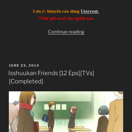
Lưu ý: khuyến cáo dùng
Utorrent.
*Nhớ giữ seed cho người sau.
“[Clip-
Continue reading
sub]
[Re-
up]
[Torrent
POSTED
JUNE 23, 2014
only]
ON
Isshuukan Friends [12 Eps][TVs]
Hataraku
[Completed]
Maou-
sama!
–
Isshuukan
Friends
–
Kill
la