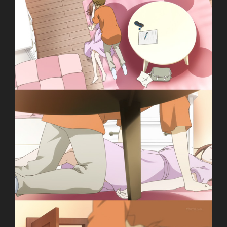
Isshuukan Friends.
One Week Friends.
一週間フレンズ.
TV Series
Unknown
07.04.2014 đến ??
Brain`s Base