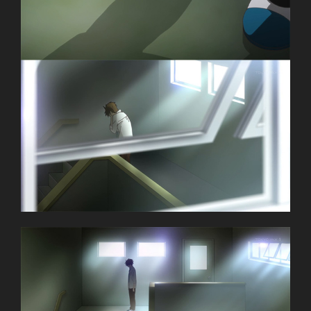
一週間フレンズ.
TV Series
Unknown
07.04.2014 đến ??
Brain`s Base
Comedy, Coming of Age, Daily Life, High
School, Manga, Romance, Shounen
~Thành viên thực hiện~
Uncle Lì
Zenko
Giới thiệu nội dung:
Nữ Sinh Lãng Quên Một Tuần Ký Ức.