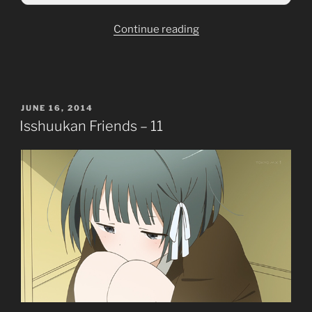
“Isshuukan
Continue reading
Friends
[12
Eps]
[TVs]
POSTED
JUNE 16, 2014
[Completed]”
ON
Isshuukan Friends – 11