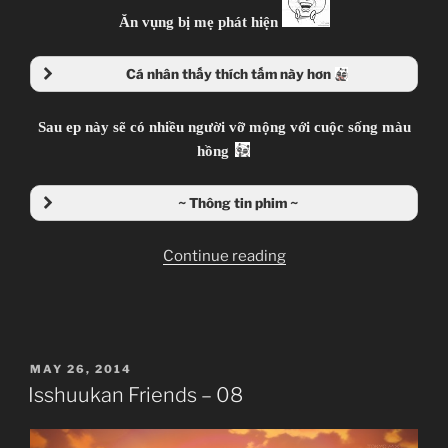
Ăn vụng bị mẹ phát hiện
Cá nhân thấy thích tấm này hơn
Sau ep này sẽ có nhiều người vỡ mộng với cuộc sống màu
hồng
~ Thông tin phim ~
“Isshuukan
Continue reading
Friends
–
09”
POSTED
MAY 26, 2014
ON
Isshuukan Friends – 08