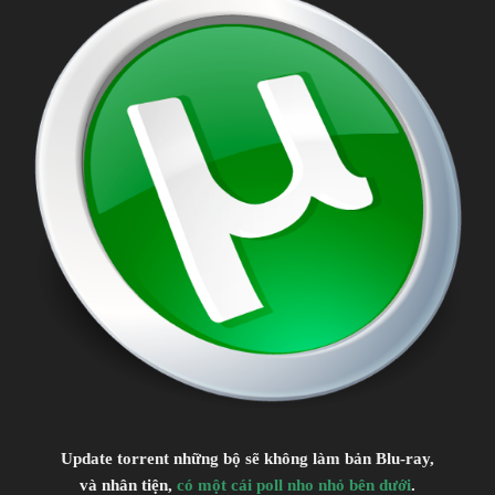
Update torrent những bộ sẽ không làm bản Blu-ray,
và nhân tiện,
có một cái poll nho nhỏ bên dưới
.