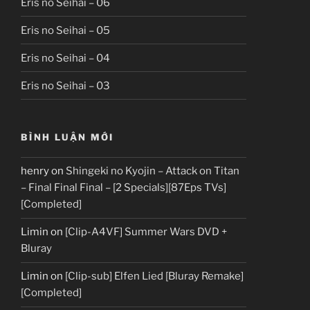
Eris no Seihai – 06
Eris no Seihai – 05
Eris no Seihai – 04
Eris no Seihai – 03
BÌNH LUẬN MỚI
henry
on
Shingeki no Kyojin – Attack on Titan
– Final Final Final – [2 Specials][87Eps TVs]
[Completed]
Limin
on
[Clip-A4VF] Summer Wars DVD +
Bluray
Limin
on
[Clip-sub] Elfen Lied [Bluray Remake]
[Completed]