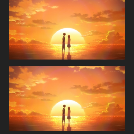
Isshuukan Friends.
One Week Friends.
一週間フレンズ.
TV Series
Unknown
07.04.2014 đến ??
Brain`s Base