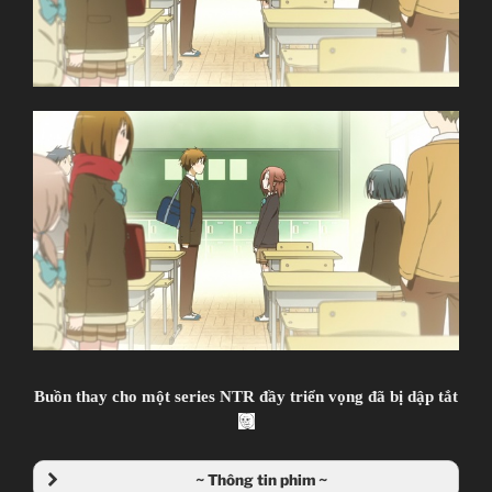
Kill
–
Knights
of
Sidonia
–
Nisekoi
–
No
Game
No
Life
–
Zankyou
no
Buồn thay cho một series NTR đầy triển vọng đã bị dập tắt
Terror”
~ Thông tin phim ~