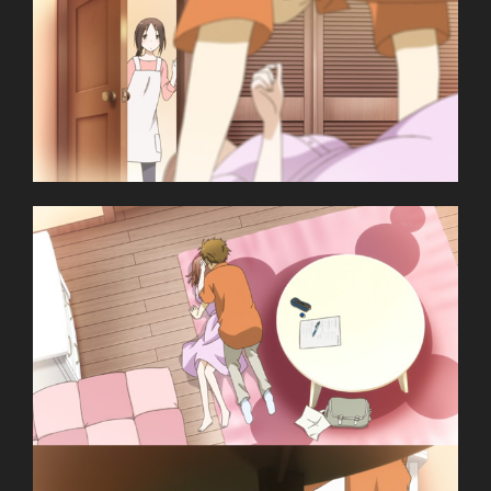
Comedy, Coming of Age, Daily Life, High
School, Manga, Romance, Shounen
~Thành viên thực hiện~
Uncle Lì
Zenko
Giới thiệu nội dung:
Nữ Sinh Lãng Quên Một Tuần Ký Ức.