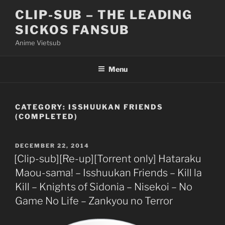
Skip
CLIP-SUB – THE LEADING
to
SICKOS FANSUB
content
Anime Vietsub
Menu
CATEGORY:
ISSHUUKAN FRIENDS
(COMPLETED)
POSTED
DECEMBER 22, 2014
ON
[Clip-sub][Re-up][Torrent only] Hataraku
Maou-sama! – Isshuukan Friends – Kill la
Kill – Knights of Sidonia – Nisekoi – No
Game No Life – Zankyou no Terror