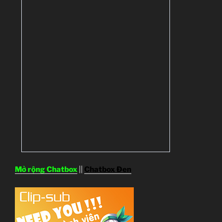
Mở rộng Chatbox
||
Chatbox Đen