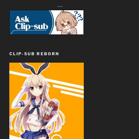
---
Giới thiệu nội dung:
Nữ Sinh Lãng Quên Một Tuần Ký Ức.
CLIP-SUB REBORN