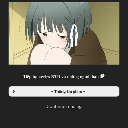
Isshuukan Friends.
One Week Friends.
一週間フレンズ.
TV Series
Unknown
07.04.2014 đến ??
Brain`s Base
Tiếp tục series NTR và những người bạn
Comedy, Coming of Age, Daily Life, High
School, Manga, Romance, Shounen
~ Thông tin phim ~
~Thành viên thực hiện~
Uncle Lì
“Isshuukan
Continue reading
Zenko
Friends
–
Giới thiệu nội dung:
11”