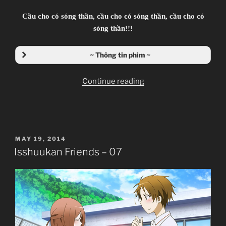
Cầu cho có sóng thần, cầu cho có sóng thần, cầu cho có
Comedy, Coming of Age, Daily Life, High
sóng thần!!!
School, Manga, Romance, Shounen
~Thành viên thực hiện~
~ Thông tin phim ~
Uncle Lì
Zenko
“Isshuukan
Continue reading
Friends
Giới thiệu nội dung:
–
Nữ Sinh Lãng Quên Một Tuần Ký Ức.
08”
POSTED
MAY 19, 2014
ON
Isshuukan Friends – 07