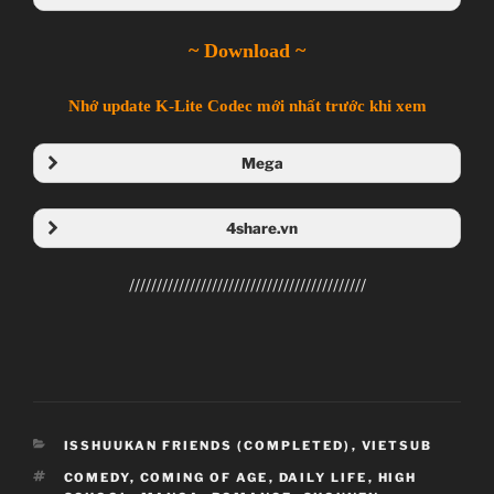
~ Download ~
Nhớ update K-Lite Codec mới nhất trước khi xem
Mega
Folder Mega
4share.vn
Folder 4share
///////////////////////////////////////////
CATEGORIES
ISSHUUKAN FRIENDS (COMPLETED)
,
VIETSUB
TAGS
COMEDY
,
COMING OF AGE
,
DAILY LIFE
,
HIGH