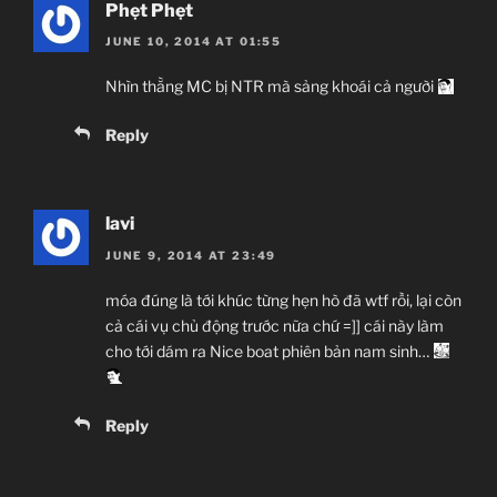
Phẹt Phẹt
JUNE 10, 2014 AT 01:55
Nhìn thằng MC bị NTR mà sảng khoái cả người
Reply
lavi
JUNE 9, 2014 AT 23:49
móa đúng là tới khúc từng hẹn hò đã wtf rồi, lại còn
cả cái vụ chủ động trước nữa chứ =]] cái này làm
cho tới dám ra Nice boat phiên bản nam sinh…
Reply