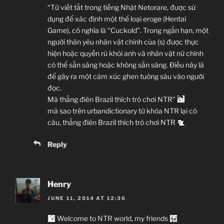
Nữ Sinh Lãng Quên Một Tuần Ký Ức.
“Từ viết tắt trong tiếng Nhật Netorare, được sử
dụng để xác định một thể loại eroge (Hentai
Game), có nghĩa là “Cuckold”. Trong ngắn hạn, một
người thân yêu nhân vật chính của (s) được thực
hiện hoặc quyến rũ khỏi anh và nhân vật nữ chính
có thể sẵn sàng hoặc không sẵn sàng. Điều này là
để gây ra một cảm xúc ghen tuông sâu vào người
đọc.
Mà thằng điên Brazil thích trò chơi NTR”
mà sao trên urbandictionary từ khóa NTR lại có
câu, thằng điên Brazil thích trò chơi NTR
Reply
Henry
JUNE 11, 2014 AT 12:36
Welcome to NTR world, my friends