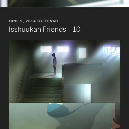
POSTED
JUNE 9, 2014
BY
ZENKO
ON
Isshuukan Friends – 10