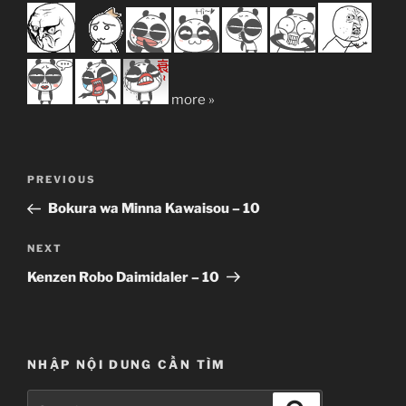
more »
Post
Previous
PREVIOUS
navigation
Post
Bokura wa Minna Kawaisou – 10
Next
NEXT
Post
Kenzen Robo Daimidaler – 10
NHẬP NỘI DUNG CẦN TÌM
Search
Search