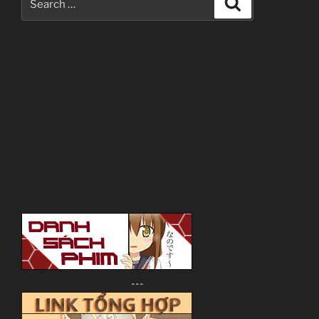
for:
---