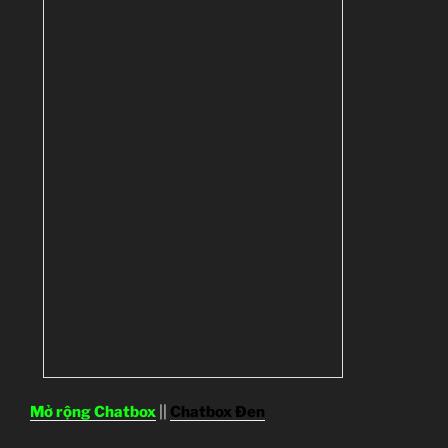
Mở rộng Chatbox
||
Chatbox Đen