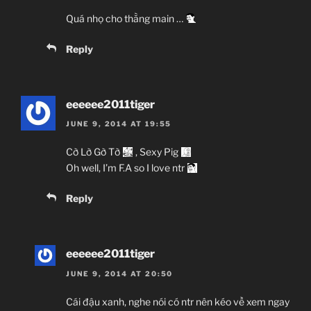
Quá nhọ cho thằng main …
Reply
eeeeee2011tiger
JUNE 9, 2014 AT 19:55
Cờ Lờ Gờ Tờ
, Sexy Pig
Oh well, I’m F.A so I love ntr
Reply
eeeeee2011tiger
JUNE 9, 2014 AT 20:50
Cái đậu xanh, nghe nói có ntr nên kéo về xem ngay