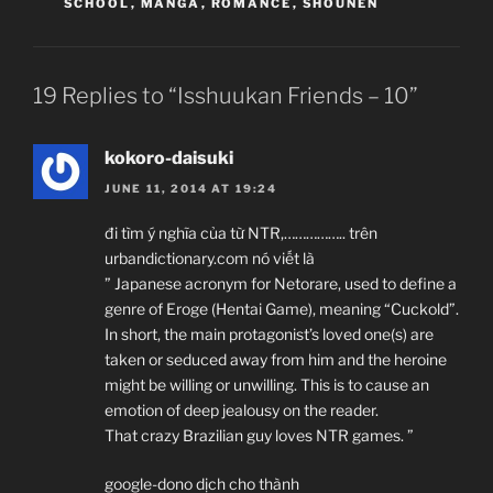
SCHOOL
,
MANGA
,
ROMANCE
,
SHOUNEN
Isshuukan Friends.
19 Replies to “Isshuukan Friends – 10”
One Week Friends.
一週間フレンズ.
kokoro-daisuki
TV Series
JUNE 11, 2014 AT 19:24
Unknown
07.04.2014 đến ??
đi tìm ý nghĩa của từ NTR,…………….. trên
Brain`s Base
urbandictionary.com nó viết là
” Japanese acronym for Netorare, used to define a
Comedy, Coming of Age, Daily Life, High
genre of Eroge (Hentai Game), meaning “Cuckold”.
School, Manga, Romance, Shounen
In short, the main protagonist’s loved one(s) are
taken or seduced away from him and the heroine
~Thành viên thực hiện~
might be willing or unwilling. This is to cause an
Uncle Lì
emotion of deep jealousy on the reader.
Zenko
That crazy Brazilian guy loves NTR games. ”
Giới thiệu nội dung:
google-dono dịch cho thành