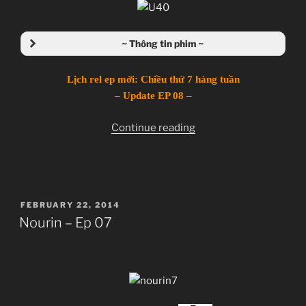
~ Thông tin phim ~
Nourin
のうりん
Lịch rel ep mới: Chiều thứ 7 hàng tuần
TV Series
– Update EP 08 –
Unknown
11.01.2014 đến ??
“Nourin
Continue reading
Silver Link
–
Ep
Boing, Comedy, Ecchi, Idol, Novel, Seinen,
08”
Romance, School
POSTED
FEBRUARY 22, 2014
~Thành viên thực hiện~
ON
Nourin – Ep 07
Zenko
JJ-Channel
Giới thiệu nội dung:
Chuyện thằng chăn rau và con idol giải nghệ.