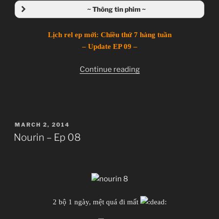
~ Thông tin phim ~
~Thành viên thực hiện~
Lịch rel ep mới: Chiều thứ 7 hàng tuần
Zenko
– Update EP 09 –
JJ-Channel
“Nourin
Continue reading
Giới thiệu nội dung:
–
Chuyện thằng chăn rau và con idol giải nghệ.
Ep
09”
POSTED
MARCH 2, 2014
ON
Nourin – Ep 08
2 bộ 1 ngày, mệt quá đi mất