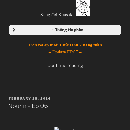
Xong đời Kousaku
~ Thông tin phim ~
Nourin
のうりん
Lịch rel ep mới: Chiều thứ 7 hàng tuần
TV Series
– Update EP 07 –
Unknown
11.01.2014 đến ??
“Nourin
Continue reading
Silver Link
–
Ep
Boing, Comedy, Ecchi, Idol, Novel, Seinen,
07”
Romance, School
POSTED
FEBRUARY 16, 2014
~Thành viên thực hiện~
ON
Nourin – Ep 06
Zenko
JJ-Channel