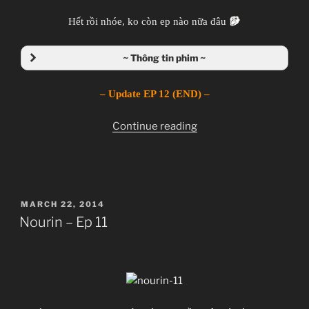
Hết rồi nhóe, ko còn ep nào nữa đâu
~ Thông tin phim ~
– Update EP 12 (END) –
“Nourin
Continue reading
[12
Eps]
[TVs]
[Completed]”
POSTED
MARCH 22, 2014
ON
Nourin – Ep 11