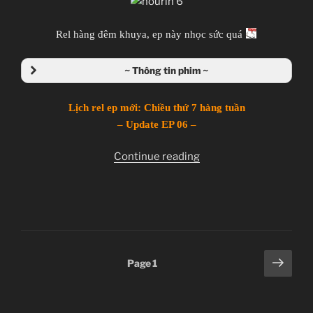
Giới thiệu nội dung:
Chuyện thằng chăn rau và con idol giải nghệ.
Rel hàng đêm khuya, ep này nhọc sức quá
~ Thông tin phim ~
Nourin
Lịch rel ep mới: Chiều thứ 7 hàng tuần
のうりん
– Update EP 06 –
TV Series
“Nourin
Continue reading
Unknown
–
11.01.2014 đến ??
Ep
Silver Link
06”
Boing, Comedy, Ecchi, Idol, Novel, Seinen,
Romance, School
Posts
Next
Page
1
~Thành viên thực hiện~
page
pagination
Zenko