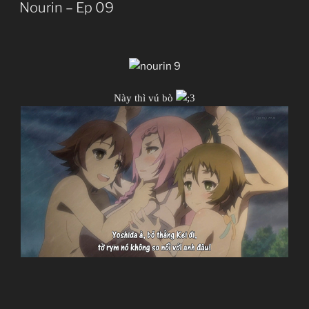
ON
Nourin – Ep 09
JJ-Channel
Giới thiệu nội dung:
Chuyện thằng chăn rau và con idol giải nghệ.
Này thì vú bò
Nourin
のうりん
TV Series
Unknown
11.01.2014 đến ??
Silver Link
Boing, Comedy, Ecchi, Idol, Novel, Seinen,
Romance, School