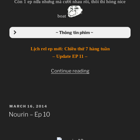
Còn 1 ep nữa nhưng mà cưới nhau rồi, thôi thì hóng nice
boat
~ Thông tin phim ~
Nourin
Lịch rel ep mới: Chiều thứ 7 hàng tuần
のうりん
– Update EP 11 –
TV Series
Unknown
“Nourin
Continue reading
11.01.2014 đến ??
–
Silver Link
Ep
11”
Boing, Comedy, Ecchi, Idol, Novel, Seinen,
Romance, School
POSTED
MARCH 16, 2014
ON
Nourin – Ep 10
~Thành viên thực hiện~
Zenko
JJ-Channel