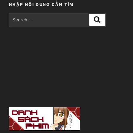
JJ-Channel
NHẬP NỘI DUNG CẦN TÌM
Search
Giới thiệu nội dung:
Search
for:
Chuyện thằng chăn rau và con idol giải nghệ.
Nourin
のうりん
TV Series
Unknown
11.01.2014 đến ??
Silver Link
Boing, Comedy, Ecchi, Idol, Novel, Seinen,
Romance, School
~Thành viên thực hiện~
Zenko