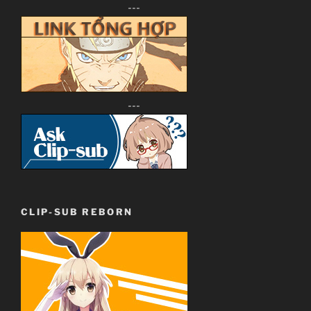
---
JJ-Channel
Giới thiệu nội dung:
Chuyện thằng chăn rau và con idol giải nghệ.
---
CLIP-SUB REBORN