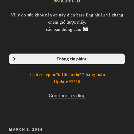
Giới thiệu nội dung:
Vì lý do sức khỏe nên ep này dịch base Eng nhiều và chẳng
Chuyện thằng chăn rau và con idol giải nghệ.
chém gió được mấy,
các bạn thông cảm
Nourin
のうりん
~ Thông tin phim ~
TV Series
Unknown
Lịch rel ep mới: Chiều thứ 7 hàng tuần
11.01.2014 đến ??
– Update EP 10 –
Silver Link
“Nourin
Continue reading
Boing, Comedy, Ecchi, Idol, Novel, Seinen,
–
Romance, School
Ep
10”
~Thành viên thực hiện~
POSTED
MARCH 8, 2014
Zenko