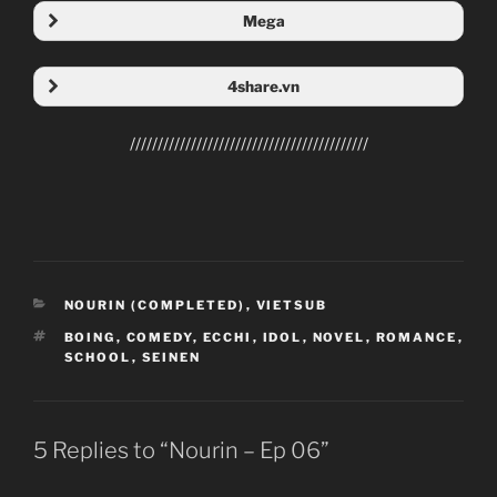
Mega
Folder Mega
4share.vn
Folder 4share
///////////////////////////////////////////
CATEGORIES
NOURIN (COMPLETED)
,
VIETSUB
Nourin
TAGS
BOING
,
COMEDY
,
ECCHI
,
IDOL
,
NOVEL
,
ROMANCE
,
のうりん
SCHOOL
,
SEINEN
TV Series
Unknown
11.01.2014 đến ??
5 Replies to “Nourin – Ep 06”
Silver Link