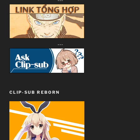
---
---
CLIP-SUB REBORN