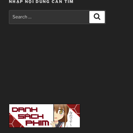
NHẬP NỘI DUNG CẦN TÌM
Search
Search
for: