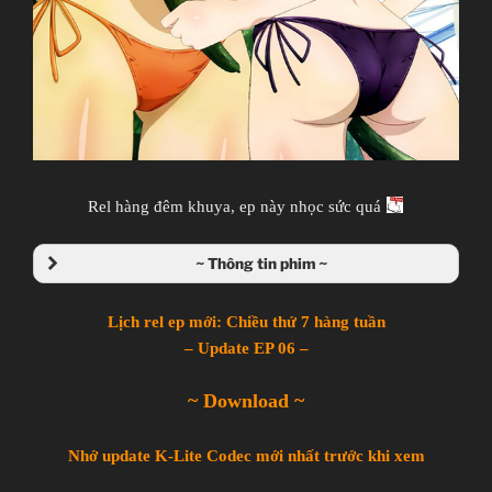
Rel hàng đêm khuya, ep này nhọc sức quá
~ Thông tin phim ~
Lịch rel ep mới: Chiều thứ 7 hàng tuần
– Update EP 06 –
~ Download ~
Nhớ update K-Lite Codec mới nhất trước khi xem