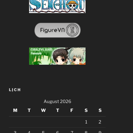
LỊCH
August 2026
M
T
W
T
F
S
S
1
2