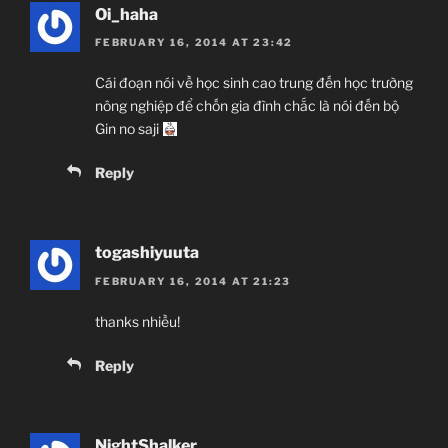
Boing, Comedy, Ecchi, Idol, Novel, Seinen,
Oi_haha
Romance, School
FEBRUARY 16, 2014 AT 23:42
~Thành viên thực hiện~
Cái đoạn nói về học sinh cao trung đến học trường
nông nghiệp để chốn gia đình chắc là nói đến bộ
Zenko
Gin no saji
JJ-Channel
Reply
Giới thiệu nội dung:
Chuyện thằng chăn rau và con idol giải nghệ.
togashiyuuta
FEBRUARY 16, 2014 AT 21:23
thanks nhiều!
Reply
NightShalker