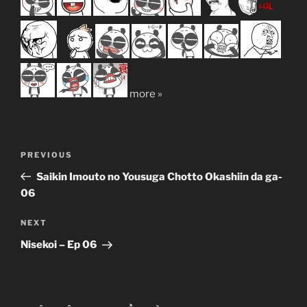
more »
Post
Previous
PREVIOUS
navigation
Post
Saikin Imouto no Yousuga Chotto Okashiin da ga-
06
Next
NEXT
Post
Nisekoi – Ep 06