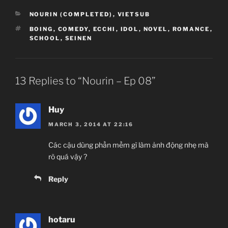
CATEGORIES
NOURIN (COMPLETED)
,
VIETSUB
Nourin
TAGS
BOING
,
COMEDY
,
ECCHI
,
IDOL
,
NOVEL
,
ROMANCE
,
のうりん
SCHOOL
,
SEINEN
TV Series
Unknown
11.01.2014 đến ??
13 Replies to “Nourin – Ep 08”
Silver Link
Boing, Comedy, Ecchi, Idol, Novel, Seinen,
Huy
Romance, School
MARCH 3, 2014 AT 22:16
~Thành viên thực hiện~
Các cậu dùng phần mềm gì làm ảnh động nhẹ mà
rõ quá vậy ?
Zenko
Reply
JJ-Channel
Giới thiệu nội dung:
Chuyện thằng chăn rau và con idol giải nghệ.
hotaru