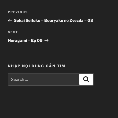
Post
Previous
PREVIOUS
navigation
Post
Sekai Seifuku – Bouryaku no Zvezda – 08
Next
NEXT
Post
Noragami – Ep 09
NHẬP NỘI DUNG CẦN TÌM
Search
Search
for: