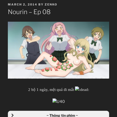
POSTED
MARCH 2, 2014
BY
ZENKO
ON
Nourin – Ep 08
2 bộ 1 ngày, mệt quá đi mất
~ Thông tin phim ~