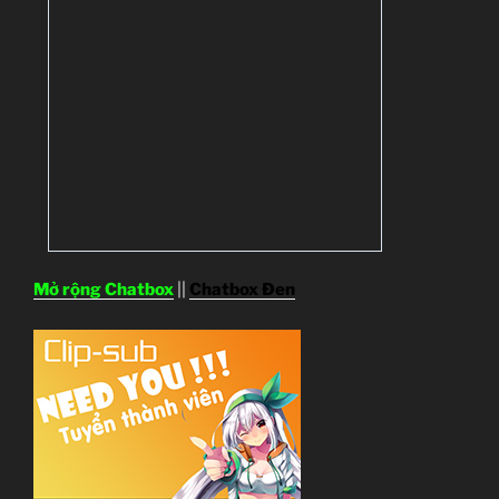
Mở rộng Chatbox
||
Chatbox Đen