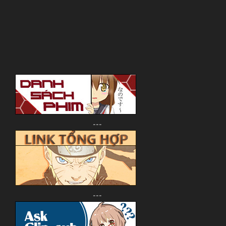
---
---