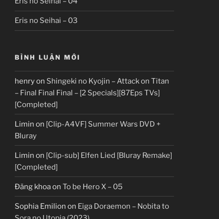
Eris no Seihai – 04
Eris no Seihai – 03
BÌNH LUẬN MỚI
henry
on
Shingeki no Kyojin – Attack on Titan
– Final Final Final – [2 Specials][87Eps TVs]
[Completed]
Limin
on
[Clip-A4VF] Summer Wars DVD +
Bluray
Limin
on
[Clip-sub] Elfen Lied [Bluray Remake]
[Completed]
Đăng khoa
on
To be Hero X – 05
Sophia Emilion
on
Eiga Doraemon – Nobita to
Sora no Utopia (2023)