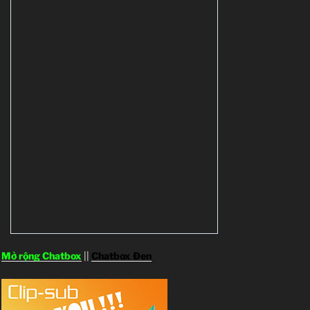
Mở rộng Chatbox
||
Chatbox Đen