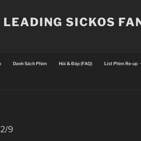
E LEADING SICKOS F
n
Danh Sách Phim
Hỏi & Đáp (FAQ)
List Phim Re-up
 2/9