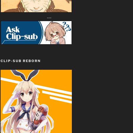
---
CLIP-SUB REBORN