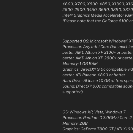
X600, X700, X800, X850, X1300, X16
2600, 2900, 3450, 3650, 3850, 3870, 
Intel® Graphics Media Accelerator (G
*Please note that the GeForce 6100 a
Supported OS: Microsoft Windows® XP 
Processor: Any Intel Core Duo machine
better, AMD Athlon XP 2100+ or better;
better, AMD Athlon XP 2800+ or bette
Memory: 1 GB RAM
Graphics: DirectX® 9.0c compatible v
better, ATI Radeon X800 or better
Hard Drive: At lease 10 GB of free spa
Sound: DirectX® 9.0c compatible soun
supported)
OS: Windows XP, Vista, Windows 7
Processor: Pentium D 3.0GHz / Core 2
Memory: 2GB
Graphics: GeForce 7800 GT / ATI X19