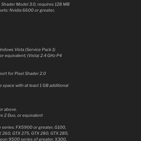
h Shader Model 3.0, requires 128 MB
ets: Nvidia 6600 or greater,
e
ndows Vista (Service Pack 1)
r equivalent; (Vista) 2.4 GHz P4
ort for Pixel Shader 2.0
e space with at least 1 GB additional
or above.
e 2 Duo, or equivalent
 series: FX5900 or greater, G100,
TX 260, GTX 275, GTX 280, GTX 285,
eon 9500 series of greater, X300,