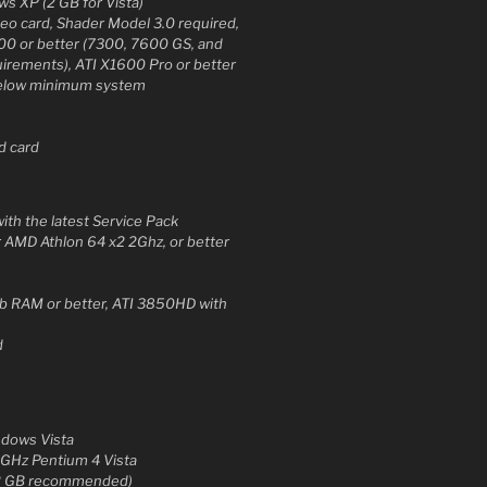
s XP (2 GB for Vista)
deo card, Shader Model 3.0 required,
00 or better (7300, 7600 GS, and
rements), ATI X1600 Pro or better
below minimum system
d card
ith the latest Service Pack
r AMD Athlon 64 x2 2Ghz, or better
b RAM or better, ATI 3850HD with
d
ndows Vista
 GHz Pentium 4 Vista
(2 GB recommended)