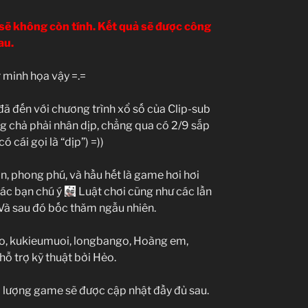
sẽ không còn tính. Kết quả sẽ được công
au.
 minh họa vậy =.=
đã đến với chương trình xổ số của Clip-sub
ng chả phải nhân dịp, chẳng qua có 2/9 sắp
ó cái gọi là “dịp”) =))
n, phong phú, và hầu hết là game hơi hơi
Các bạn chú ý
Luật chơi cũng như các lần
 Và sau đó bốc thăm ngẫu nhiên.
ko, kukieumuoi, longbango, Hoàng em,
ỗ trợ kỹ thuật bởi Hẻo.
 lượng game sẽ được cập nhật đầy đủ sau.