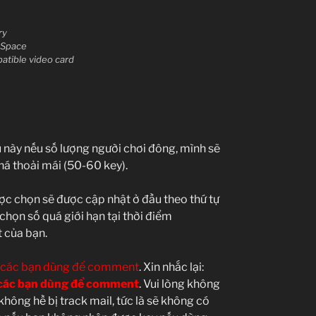
ry
 Space
tible video card
 này nếu số lượng người chơi đông, mình sẽ
há thoải mái (50-60 key).
ợc chọn sẽ được cập nhật ở đầu theo thứ tự
chọn số quá giới hạn tại thời điểm
 của bạn.
à các bạn dùng để comment
. Xin nhắc lại:
à các bạn dùng để comment
. Vui lòng không
ông hề bị track mail, tức là sẽ không có