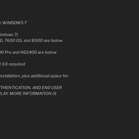
 or WINDOWS 7
Windows 7)
00, 7600 GS, and 8500 are below
300 Pro and HD2400 are below
 3.0 required
nstallation, plus additional space for
UTHENTICATION, AND END USER
LAY. MORE INFORMATION IS