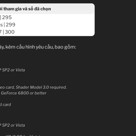
 tham gia và số đã chọn
| 295
s | 299
7 | 300
y, kèm cấu hình yêu cầu, bao gồm:
 SP2 or Vista
deo card, Shader Model 3.0 required.
 GeForce 6800 or better
d card
 SP2 or Vista