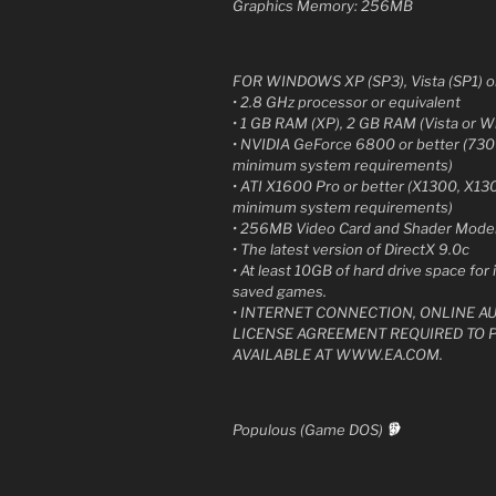
Graphics Memory: 256MB
FOR WINDOWS XP (SP3), Vista (SP1)
• 2.8 GHz processor or equivalent
• 1 GB RAM (XP), 2 GB RAM (Vista or 
• NVIDIA GeForce 6800 or better (73
minimum system requirements)
• ATI X1600 Pro or better (X1300, X1
minimum system requirements)
• 256MB Video Card and Shader Model
• The latest version of DirectX 9.0c
• At least 10GB of hard drive space for i
saved games.
• INTERNET CONNECTION, ONLINE A
LICENSE AGREEMENT REQUIRED TO P
AVAILABLE AT WWW.EA.COM.
Populous (Game DOS)