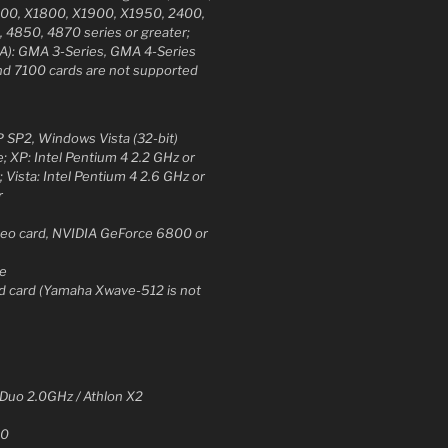
00, X1800, X1900, X1950, 2400,
4850, 4870 series or greater;
MA): GMA 3-Series, GMA 4-Series
nd 7100 cards are not supported
SP2, Windows Vista (32-bit)
; XP: Intel Pentium 4 2.2 GHz or
 Vista: Intel Pentium 4 2.6 GHz or
r
ideo card, NVIDIA GeForce 6800 or
ce
d card (Yamaha Xwave-512 is not
 Duo 2.0GHz / Athlon X2
00