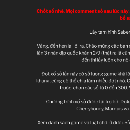
Chốt sổ nhé. Mọi comment số sau lúc này 
bố s
Lấy tạm hình Saber
Vầng, đến hẹn lại lòi ra. Chào mừng các bạn 
lần 3 nhân dịp quốc khánh 2/9 (thật ra là cũ
đến thì lấy luôn cho nó c
Đợt xổ số lần này có số lượng game khá lớ
khủng, cũng có thể chia làm nhiều đợt nhỏ. 
trước, chọn các số từ 0 đến 300.
Chương trình xổ số được tài trợ bởi Do
Cherryhoney, Marquis và h
Xem danh sách game và luật chơi ở dưới. Số