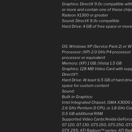
Graphics: DirectX 9.0c compatible wit
or more and contain one of these chips
Radeon X1300 or greater
Sound: DirectX 9.0c compatible
Hard Drive: 4 GB of free space or mor
OS: Windows XP (Service Pack 2) or Wi
Processor: (XP) 2.0 GHz P4 processor o
processor or equivalent
Memory: (XP) 1 GB; (Vista) 1.5 GB
Graphics: 128 MB Video Card with supp
DirectX®:
Hard Drive: At least 6.5 GB of hard driv
space for custom content
Sound:
Built-in Graphics:
Intel Integrated Chipset, GMA X3000 
2.6 GHz Pentium D CPU, or 1.8 GHz Cor
0.5 GB additional RAM
Supported Video Cards:Nvidia GeForce
GT 120, GT 130, GTS 150, GTS 250, G
GTX 295; ATI Radeon™ series: ATI Rad