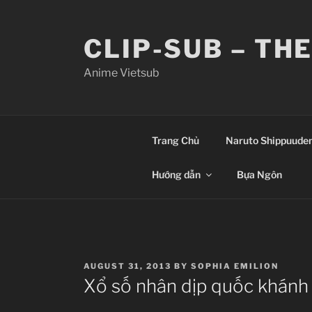
Skip
to
CLIP-SUB – TH
content
Anime Vietsub
Trang Chủ
Naruto Shippuude
Hướng dẫn
Bựa Ngôn
POSTED
AUGUST 31, 2013
BY
SOPHIA EMILION
ON
Xổ số nhân dịp quốc khánh