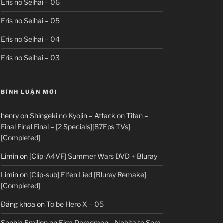
Eris no Seihai – 06
Eris no Seihai – 05
Eris no Seihai – 04
Eris no Seihai – 03
BÌNH LUẬN MỚI
henry
on
Shingeki no Kyojin – Attack on Titan –
Final Final Final – [2 Specials][87Eps TVs]
[Completed]
Limin
on
[Clip-A4VF] Summer Wars DVD + Bluray
Limin
on
[Clip-sub] Elfen Lied [Bluray Remake]
[Completed]
Đăng khoa
on
To be Hero X – 05
Sophia Emilion
on
Eiga Doraemon – Nobita to Sora