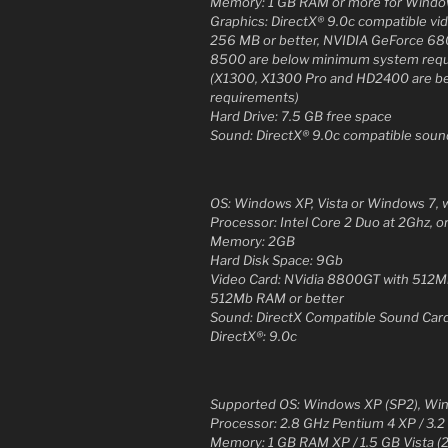
Memory: 1 GB RAM or more for Window
Graphics: DirectX® 9.0c compatible vi
256 MB or better, NVIDIA GeForce 68
8500 are below minimum system requi
(X1300, X1300 Pro and HD2400 are 
requirements)
Hard Drive: 7.5 GB free space
Sound: DirectX® 9.0c compatible soun
OS: Windows XP, Vista or Windows 7, w
Processor: Intel Core 2 Duo at 2Ghz, o
Memory: 2GB
Hard Disk Space: 9Gb
Video Card: NVidia 8800GT with 512M
512Mb RAM or better
Sound: DirectX Compatible Sound Car
DirectX®: 9.0c
Supported OS: Windows XP (SP2), Wi
Processor: 2.8 GHz Pentium 4 XP / 3.2
Memory: 1 GB RAM XP / 1.5 GB Vista 