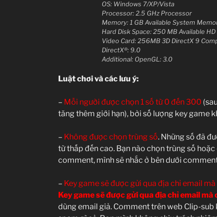
OS: Windows 7/XP/Vista
Processor: 2.5 GHz Processor
Memory: 1 GB Available System Memo
Hard Disk Space: 250 MB Available HD
Video Card: 256MB 3D DirectX 9 Compa
DirectX®: 9.0
Additional: OpenGL: 3.0
Luật chơi và các lưu ý:
–
Mỗi người được chọn 1 số từ 0 đến 300
(sau
tăng thêm giới hạn), bởi số lượng key game k
–
Không được chọn trùng số
. Những số đã đư
từ thấp đến cao. Bạn nào chọn trùng số hoặc 
comment, mình sẽ nhắc ở bên dưới comment
–
Key game sẽ được gửi qua địa chỉ email m
Key game sẽ được gửi qua địa chỉ email m
dùng email giả. Comment trên web Clip-sub kh