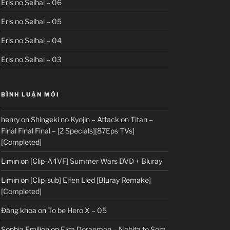
Eris no Seihai – 06
Eris no Seihai – 05
Eris no Seihai – 04
Eris no Seihai – 03
BÌNH LUẬN MỚI
henry
on
Shingeki no Kyojin – Attack on Titan –
Final Final Final – [2 Specials][87Eps TVs]
[Completed]
Limin
on
[Clip-A4VF] Summer Wars DVD + Bluray
Limin
on
[Clip-sub] Elfen Lied [Bluray Remake]
[Completed]
Đăng khoa
on
To be Hero X – 05
Sophia Emilion
on
Eiga Doraemon – Nobita to Sora