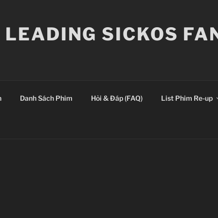
E LEADING SICKOS F
n
Danh Sách Phim
Hỏi & Đáp (FAQ)
List Phim Re-up