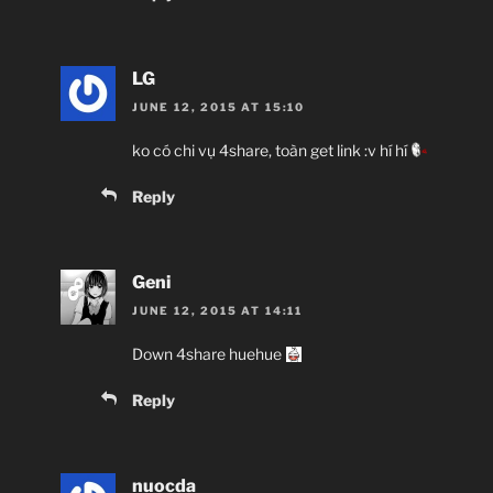
– Thần chiến t
pairi
LG
JUNE 12, 2015 AT 15:10
ko có chi vụ 4share, toàn get link :v hí hí
– Nữ thần may mắ
Reply
Nakir, Azrael, S
Geni
JUNE 12, 2015 AT 14:11
Down 4share huehue
Reply
magp
j
nuocda