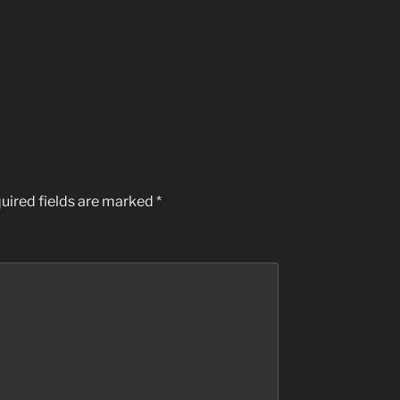
kahina: nữ tư tế.
uired fields are marked
*