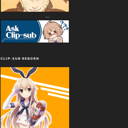
---
CLIP-SUB REBORN