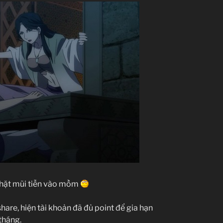
chặt mũi tiễn vào mồm
are, hiện tài khoản đã đủ point để gia hạn
tháng.