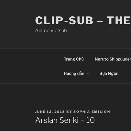
Skip
to
CLIP-SUB – TH
content
Anime Vietsub
Trang Chủ
Naruto Shippuude
Hướng dẫn
Bựa Ngôn
POSTED
JUNE 12, 2015
BY
SOPHIA EMILION
ON
Arslan Senki – 10