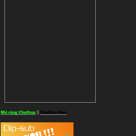
Mở rộng Chatbox
||
Chatbox Đen