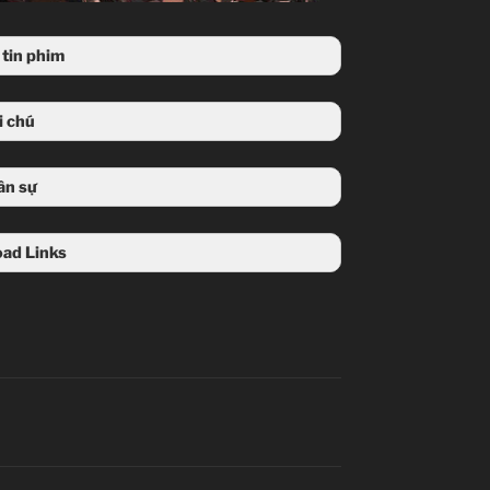
tin phim
i chú
Eran: Tướng lĩnh tiều Pars.
ân sự
Shah: Vua của Pars.
ad Links
 huy 1 vạn kị binh, chức vụ quân đội cao nhất
a, mở đầu truyện chỉ có 12 người có chức danh
này.
Mardan: Lính / chiến binh.
Sư tử, một tước hiệu đặc biệt dành cho những
năng tay không đánh bại sư tử. Cũng có thể là
danh từ riêng.
gác tinh nhuệ của vua Parsian, 5000 kị binh.