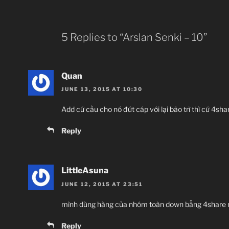
wispuhran, wuzurg
5 Replies to “Arslan Senki – 10”
Lần lượt: Người t
tầ
Quan
sahrdaran: Có th
nhóm có
JUNE 13, 2015 AT 10:30
Add cứ cầu cho nó đứt cáp với lại bão trì thì cứ 4sh
fr
Reply
farsang, gaz, a
azhdahak: 
acinaces
kariz:
LittleAsuna
Yaldabaoth: Vị th
sha
oud
JUNE 12, 2015 AT 23:51
dinar, drachm
mình dùng hàng của nhóm toàn down bằng 4share m
Mithra, Anahita, 
cá
Reply