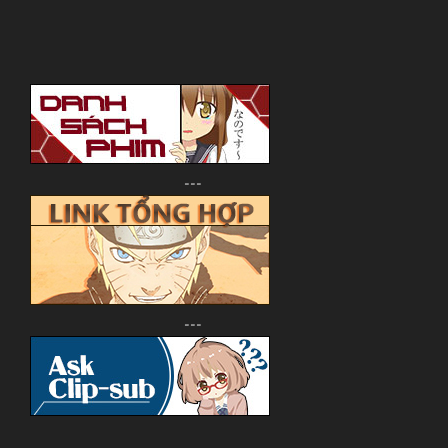
---
---