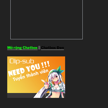
Mở rộng Chatbox
||
Chatbox Đen