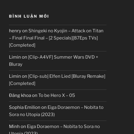
BÌNH LUẬN MỚI
henry
on
Shingeki no Kyojin – Attack on Titan
– Final Final Final – [2 Specials][87Eps TVs]
[Completed]
Limin
on
[Clip-A4VF] Summer Wars DVD +
Bluray
Limin
on
[Clip-sub] Elfen Lied [Bluray Remake]
[Completed]
Đăng khoa
on
To be Hero X – 05
Sophia Emilion
on
Eiga Doraemon – Nobita to
Sora no Utopia (2023)
Minh
on
Eiga Doraemon – Nobita to Sora no
Utopia (2023)