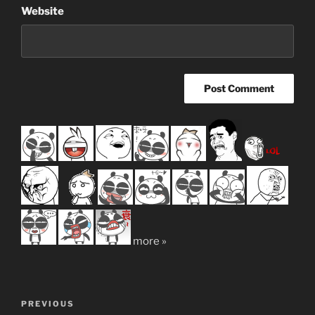
Website
more »
Post
Previous
PREVIOUS