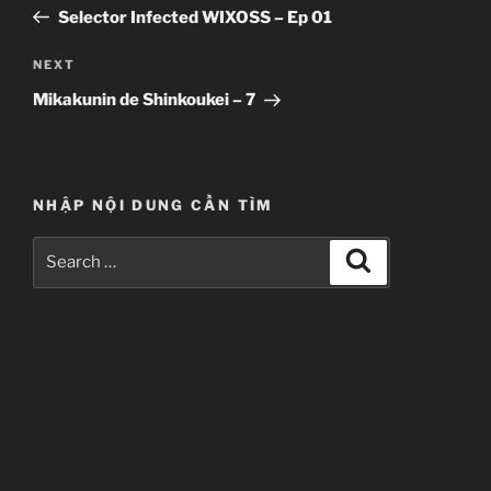
navigation
Post
Selector Infected WIXOSS – Ep 01
Next
NEXT
Post
Mikakunin de Shinkoukei – 7
NHẬP NỘI DUNG CẦN TÌM
Search
Search
for: