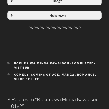
Mega
Folder Mega
4share.vn
Folder 4share
///////////////////////////////////////////
CATEGORIES
BOKURA WA MINNA KAWAISOU (COMPLETED)
,
VIETSUB
TAGS
COMEDY
,
COMING OF AGE
,
MANGA
,
ROMANCE
,
SLICE OF LIFE
8 Replies to “Bokura wa Minna Kawaisou
– 01v2”