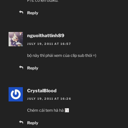
P/s: cố lên otaku.
Reply
nguoithattinh89
JULY 19, 2011 AT 16:57
bộ này thì phải xem của clip sub thôi =)
Reply
CrystalBlood
JULY 19, 2011 AT 16:26
Chém cái tem hà hà
Reply