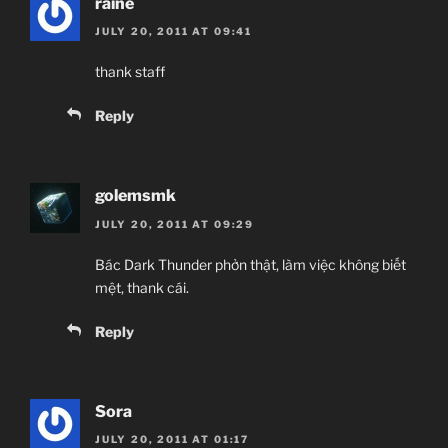
raine
JULY 20, 2011 AT 09:41
thank staff
Reply
golemsmk
JULY 20, 2011 AT 09:29
Bác Dark Thunder phởn thật, làm việc không biết
mệt, thank cái.
Reply
Sora
JULY 20, 2011 AT 01:17