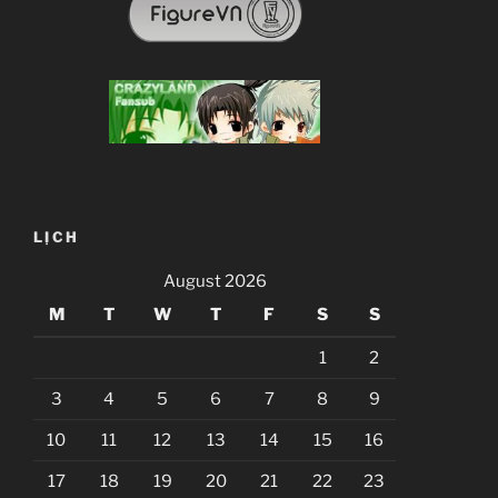
LỊCH
August 2026
M
T
W
T
F
S
S
1
2
3
4
5
6
7
8
9
10
11
12
13
14
15
16
17
18
19
20
21
22
23