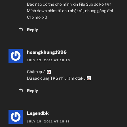
Bác nào có thể cho mình xin File Sub dc ko @@
Mình down phim từ chủ nhật rùi, nhưng gáng đợi
Clip mới xử
Reply
hoangkhung1996
JULY 19, 2011 AT 18:18
Chậm quá
Dù sao cũng TKS nhìu lắm otaku
Reply
Legendbk
JULY 19, 2011 AT 18:11