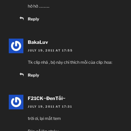
hờ hờ ………..
Reply
BakaLuv
JULY 19, 2011 AT 17:55
Tk clip nhá , bộ này chỉ thích mỗi của clip :hoa:
Reply
F21CK~ĐenTối~
JULY 19, 2011 AT 17:31
trời ơi, lại mất tem