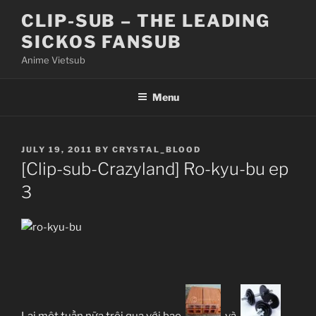
Skip
CLIP-SUB – THE LEADING
to
SICKOS FANSUB
content
Anime Vietsub
Menu
POSTED
JULY 19, 2011
BY
CRYSTAL_BLOOD
ON
[Clip-sub-Crazyland] Ro-kyu-bu ep
3