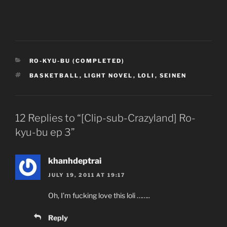
CATEGORIES
RO-KYU-BU (COMPLETED)
TAGS
BASKETBALL
,
LIGHT NOVEL
,
LOLI
,
SEINEN
12 Replies to “[Clip-sub-Crazyland] Ro-
kyu-bu ep 3”
khanhdeptrai
JULY 19, 2011 AT 19:17
Oh, I’m fucking love this loli ……..
Reply