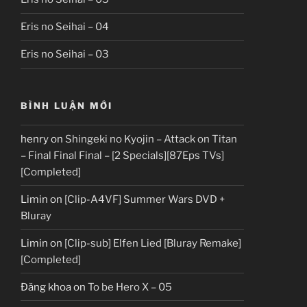
Eris no Seihai – 04
Eris no Seihai – 03
BÌNH LUẬN MỚI
henry
on
Shingeki no Kyojin – Attack on Titan
– Final Final Final – [2 Specials][87Eps TVs]
[Completed]
Limin
on
[Clip-A4VF] Summer Wars DVD +
Bluray
Limin
on
[Clip-sub] Elfen Lied [Bluray Remake]
[Completed]
Đăng khoa
on
To be Hero X – 05