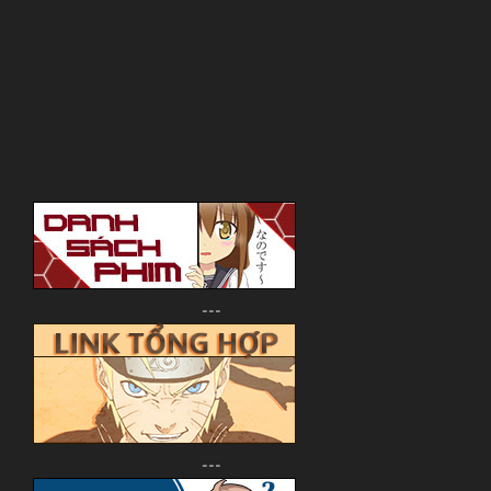
---
---