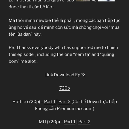
Lại một tuần nữa trôi qua với bao
và
được thả từ các bô lão
.
Mà thôi mình newbie thế là phải
, mong các bạn tiếp tục
ủng hộ về sau
để mình còn sức mà chống chọi với “mưa
tên lửa đạn” này
.
PS: Thanks everybody who has supported me to finish
this episode
, including the one “ném tạ” and “quăng
bom” me alot
.
Link Download Ep 3:
720p
Hotfile (720p) –
Part 1
|
Part 2
(Có thể Down trực tiếp
không cần Premium account)
MU (720p) –
Part 1
|
Part 2