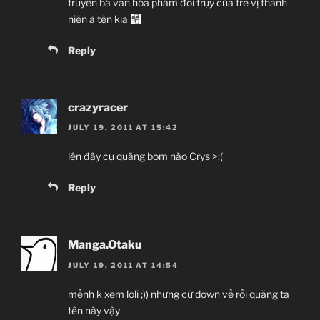
truyền bá văn hóa phẩm đồi trụy của trẻ vị thành
niên à tên kia
Reply
crazyracer
JULY 19, 2011 AT 15:42
lên đây cụ quăng bom nào Crys >:(
Reply
Manga.Otaku
JULY 19, 2011 AT 14:54
mềnh k xem loli ;)) nhưng cứ down về rồi quăng tạ
tên này vậy