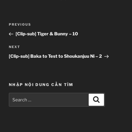
Post
Previous
PREVIOUS
navigation
Post
[Clip-sub] Tiger & Bunny – 10
Next
NEXT
Post
[Clip-sub] Baka to Test to Shoukanjuu Ni – 2
NHẬP NỘI DUNG CẦN TÌM
Search
Search
for: