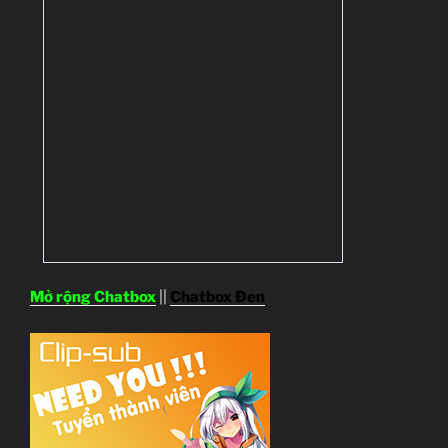
Mở rộng Chatbox
||
Chatbox Đen