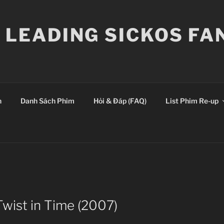
E LEADING SICKOS F
n
Danh Sách Phim
Hỏi & Đáp (FAQ)
List Phim Re-up
 Twist in Time (2007)