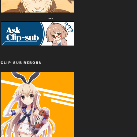
---
CLIP-SUB REBORN