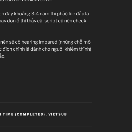
ách đây khoảng 3-4 năm thì phải) lúc đầu là
ay dọn ổ thì thấy cái script cũ nên check
ne nên sẽ có hearing impared (những chỗ mô
đích chính là dành cho người khiếm thính)
ắc.
IN TIME (COMPLETED)
,
VIETSUB