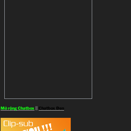
Mở rộng Chatbox
||
Chatbox Đen