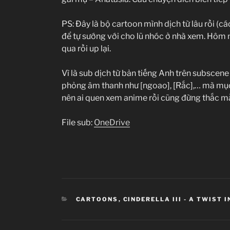
PS: Đây là bộ cartoon mình dịch từ lâu rồi (c
để tự sướng với cho lũ nhóc ở nhà xem. Hôm n
qua rồi up lại.
Vì là sub dịch từ bản tiếng Anh trên subsce
phỏng âm thanh như [ngoao], [Rắc],… mà mục 
nên ai quen xem anime rồi cũng đừng thắc m
File sub:
OneDrive
CATEGORIES
CARTOONS
,
CINDERELLA III - A TWIST 