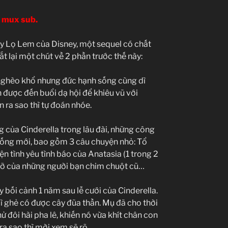
 mux sub.
ogy Lọ Lem của Disney, một sequel có chất
ắt lại một chút về 2 phần trước thế này:
ái nghèo khổ nhưng đức hạnh sống cùng dì
 được đến buổi dạ hội để khiêu vũ với
ến ra sao thì tự đoán nhóe.
 của Cinderella trong lâu đài, những công
 sống mới, bao gồm 3 câu chuyện nhỏ: Tổ
yện tình yêu tình báo của Anatasia (1 trong 2
p đỡ của những người bạn chim chuột cũ…
y bối cảnh 1 năm sau lễ cưới của Cinderella.
dì ghẻ có được cây đũa thần. Mụ đã cho thời
hử đôi hài pha lê, khiến nó vừa khít chân con
ra sao thì mời xem sẽ rõ.