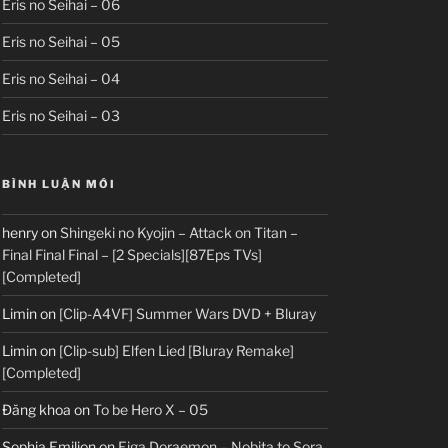
Eris no Seihai – 06
Eris no Seihai – 05
Eris no Seihai – 04
Eris no Seihai – 03
BÌNH LUẬN MỚI
henry
on
Shingeki no Kyojin – Attack on Titan –
Final Final Final – [2 Specials][87Eps TVs]
[Completed]
Limin
on
[Clip-A4VF] Summer Wars DVD + Bluray
Limin
on
[Clip-sub] Elfen Lied [Bluray Remake]
[Completed]
Đăng khoa
on
To be Hero X – 05
Sophia Emilion
on
Eiga Doraemon – Nobita to Sora