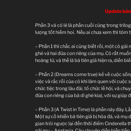
Update bản
Phần 3 và có lẽ là phần cuối cùng trong tril
lượng tốt hiếm hoi. Nếu ai chưa xem thì tóm t
– Phần 1 thì chắc ai cũng biết rồi, một cô g
ghẻ và hai đứa con riêng của mụ. Cô rất muốn
hoàng tử, và thế là bà tiên già hiện ra, diễn bi
– Phần 2 (Dreams come true) kể về cuộc sống
việc và rắc rối của cô khi làm quen với cuộc
chức tiệc trong lâu đài, tổ chức lễ hội, và chu
đứa con riêng của bà dì ghẻ kia), với sự giú
– Phần 3 (A Twist in Time) là phần này đây. Lấ
Một sự cố khiến bà tiên già bị hóa đá, và mụ 
gian trôi ngược lại đến thời điểm Cinderella t
gái mụ – Anatasia. Câu chuyện diễn biến tiếp 