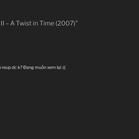
III – A Twist in Time (2007)”
ào reup dc k? Đang muốn xem lại :((