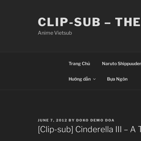
Skip
to
CLIP-SUB – TH
content
Anime Vietsub
Trang Chủ
Naruto Shippuude
Hướng dẫn
Bựa Ngôn
POSTED
JUNE 7, 2012
BY
DOKO DEMO DOA
ON
[Clip-sub] Cinderella III – A