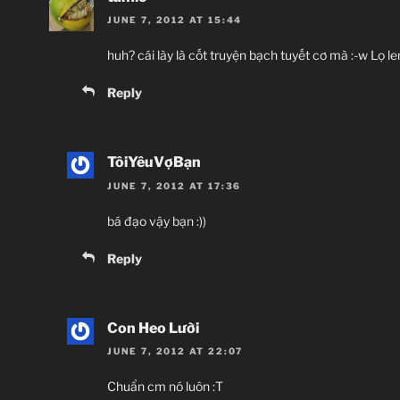
JUNE 7, 2012 AT 15:44
huh? cái lày là cốt truyện bạch tuyết cơ mà :-w Lọ l
Reply
TôiYêuVợBạn
JUNE 7, 2012 AT 17:36
bá đạo vậy bạn :))
Reply
Con Heo Lười
JUNE 7, 2012 AT 22:07
Chuẩn cm nó luôn :T