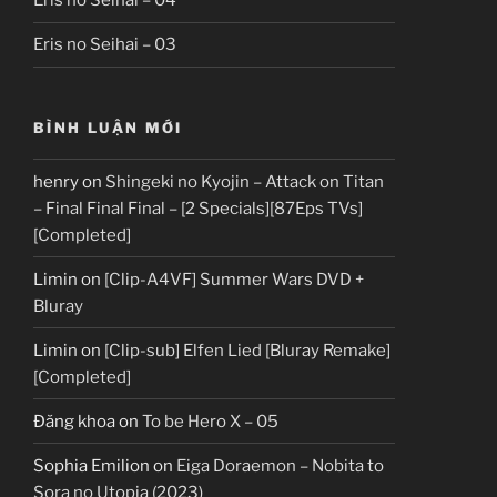
Eris no Seihai – 04
Eris no Seihai – 03
BÌNH LUẬN MỚI
henry
on
Shingeki no Kyojin – Attack on Titan
– Final Final Final – [2 Specials][87Eps TVs]
[Completed]
Limin
on
[Clip-A4VF] Summer Wars DVD +
Bluray
Limin
on
[Clip-sub] Elfen Lied [Bluray Remake]
[Completed]
Đăng khoa
on
To be Hero X – 05
Sophia Emilion
on
Eiga Doraemon – Nobita to
Sora no Utopia (2023)