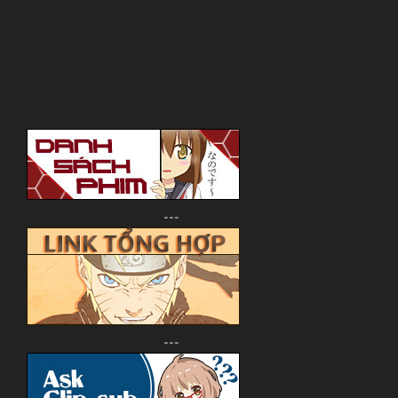
---
---