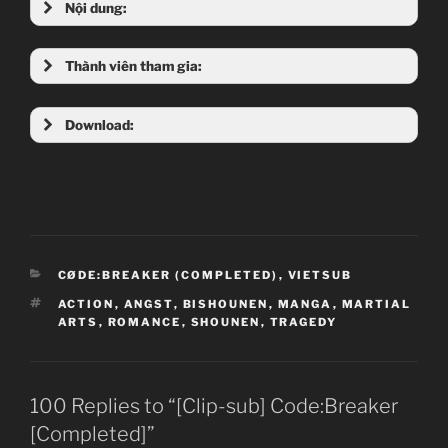
Nội dung:
Thành viên tham gia:
Download:
4SHARE
Ep 01
Ep 02
Ep 03
Ep 04
Ep 05
Ep 06
Ep 07
Ep 08
Ep 09
Ep 10
CATEGORIES
CØDE:BREAKER (COMPLETED)
,
VIETSUB
Ep 11
Ep 12
Ep 13
TAGS
ACTION
,
ANGST
,
BISHOUNEN
,
MANGA
,
MARTIAL
ARTS
,
ROMANCE
,
SHOUNEN
,
TRAGEDY
MEGA
Ep 01
Ep 02
|
Ep 03
|
Ep 04
|
Ep 05
100 Replies to “[Clip-sub] Code:Breaker
[Completed]”
Ep 06
Ep 07
|
Ep 08
|
Ep 09
|
Ep 10