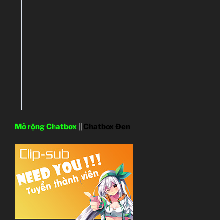
Mở rộng Chatbox
||
Chatbox Đen