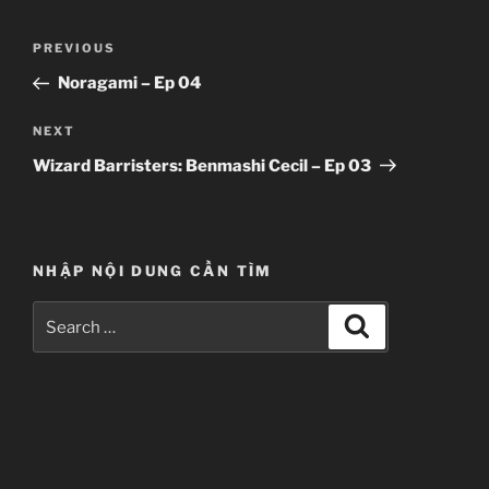
Post
Previous
PREVIOUS
navigation
Post
Noragami – Ep 04
Next
NEXT
Post
Wizard Barristers: Benmashi Cecil – Ep 03
NHẬP NỘI DUNG CẦN TÌM
Search
Search
for: