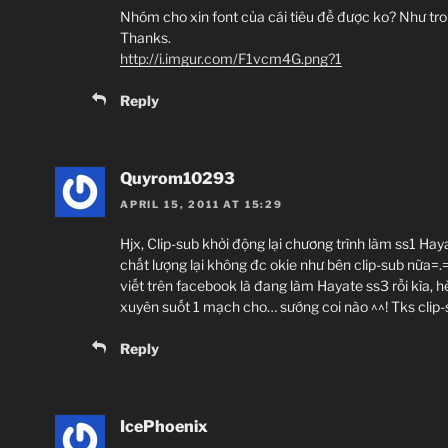
Nhóm cho xin font của cái tiêu đề được ko? Như tron
Thanks.
http://i.imgur.com/F1vcm4G.png?1
Reply
Quyrom10293
APRIL 15, 2011 AT 15:29
Hjx, Clip-sub khởi động lại chương trình làm ss1 Hay
chất lượng lại không đc okie như bên clip-sub nữa=
viết trên facebook là đang làm Hayate ss3 rồi kìa, hè
xuyên suốt 1 mạch cho… sướng coi nào ^^! Tks clip
Reply
IcePhoenix