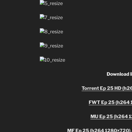
Download l
Torrent Ep 25 HD (h2
FWT
Ep 25 (h264 
MU Ep 25 (h264 1
MF Ep 25 (h264 1280×720) – 