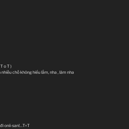
T o T )
 nhiều chỗ không hiểu lắm, nha , làm nha
đi onii-san!…T^T