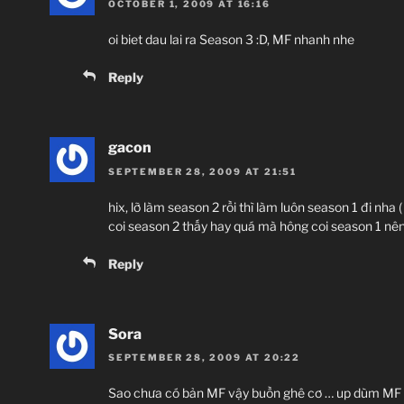
OCTOBER 1, 2009 AT 16:16
oi biet dau lai ra Season 3 :D, MF nhanh nhe
Reply
gacon
SEPTEMBER 28, 2009 AT 21:51
hix, lỡ làm season 2 rồi thì làm luôn season 1 đi nha ( 
coi season 2 thấy hay quá mà hông coi season 1 nên
Reply
Sora
SEPTEMBER 28, 2009 AT 20:22
Sao chưa có bản MF vậy buồn ghê cơ … up dùm MF 