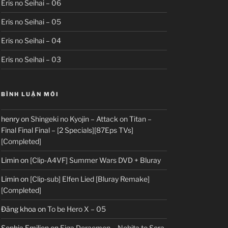
Eris no Seihai – 06
Eris no Seihai – 05
Eris no Seihai – 04
Eris no Seihai – 03
BÌNH LUẬN MỚI
henry
on
Shingeki no Kyojin – Attack on Titan –
Final Final Final – [2 Specials][87Eps TVs]
[Completed]
Limin
on
[Clip-A4VF] Summer Wars DVD + Bluray
Limin
on
[Clip-sub] Elfen Lied [Bluray Remake]
[Completed]
Đăng khoa
on
To be Hero X – 05
Sophia Emilion
on
Eiga Doraemon – Nobita to Sora