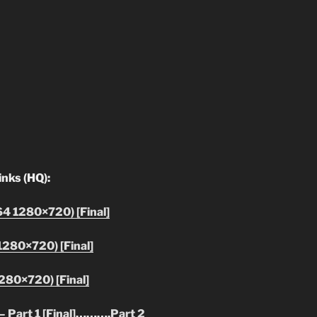
inks (HQ):
64 1280×720) [Final]
1280×720) [Final]
280×720) [Final]
Part 1 [Final]
……….
Part 2