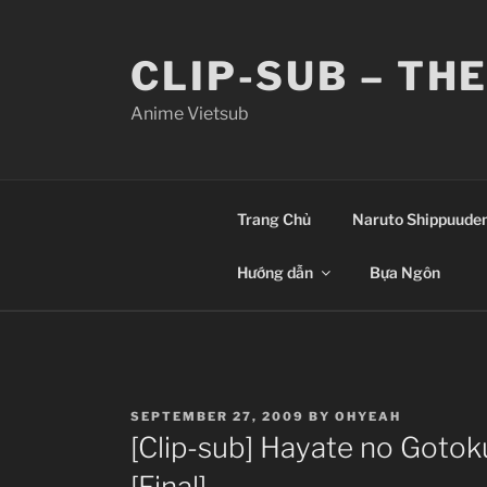
Skip
to
CLIP-SUB – TH
content
Anime Vietsub
Trang Chủ
Naruto Shippuude
Hướng dẫn
Bựa Ngôn
POSTED
SEPTEMBER 27, 2009
BY
OHYEAH
ON
[Clip-sub] Hayate no Gotok
[Final]