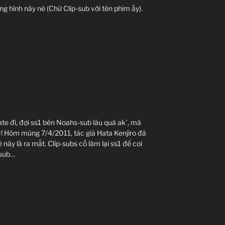
g hình này nè (Chữ Clip-sub với tên phim ấy).
ate đi, đợi ss1 bên Noahs-sub lâu quá ak`, mà
.=! Hôm mùng 7/4/2011, tác giả Hata Kenjiro đã
 này là ra mắt. Clip-subs cố làm lại ss1 để coi
-sub…