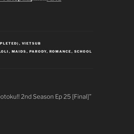
MPLETED)
,
VIETSUB
LOLI
,
MAIDS
,
PARODY
,
ROMANCE
,
SCHOOL
Gotoku!! 2nd Season Ep 25 [Final]”