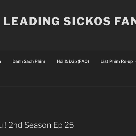
E LEADING SICKOS F
n
Danh Sách Phim
Hỏi & Đáp (FAQ)
List Phim Re-up
u!! 2nd Season Ep 25