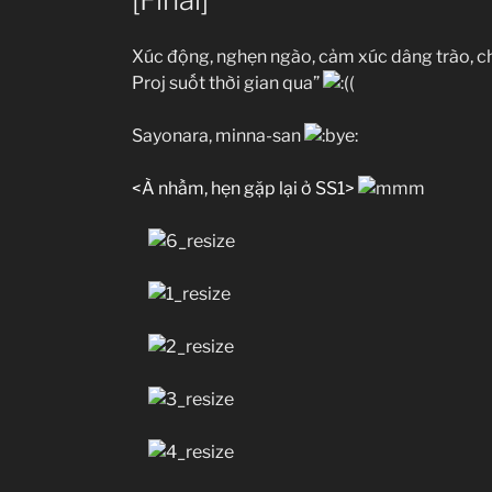
Xúc động, nghẹn ngào, cảm xúc dâng trào, chỉ
Proj suốt thời gian qua”
Sayonara, minna-san
<À nhầm, hẹn gặp lại ở SS1>