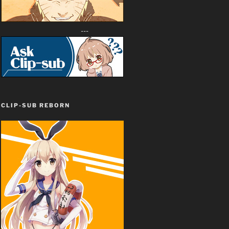
---
CLIP-SUB REBORN