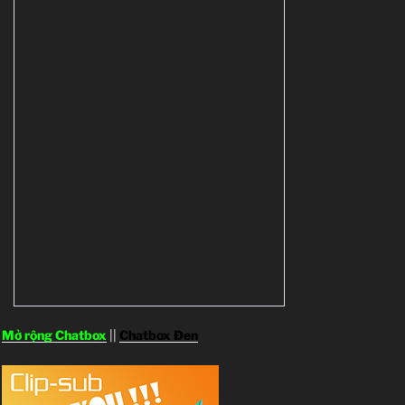
Mở rộng Chatbox
||
Chatbox Đen