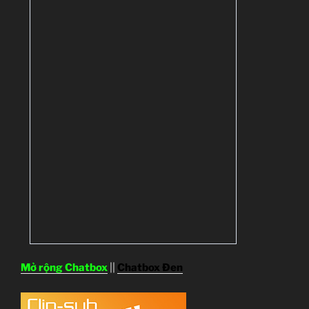
Mở rộng Chatbox
||
Chatbox Đen