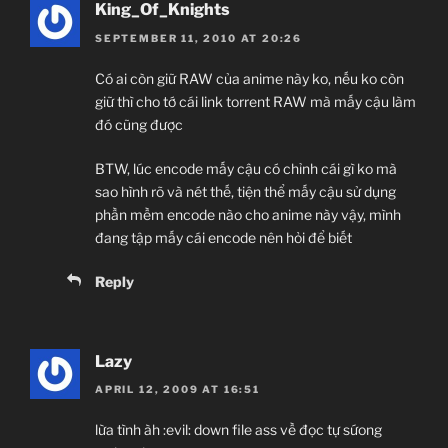
King_Of_Knights
SEPTEMBER 11, 2010 AT 20:26
Có ai còn giữ RAW của anime này ko, nếu ko còn
giữ thì cho tớ cái link torrent RAW mà mấy cậu làm
đó cũng được
BTW, lúc encode mấy cậu có chỉnh cái gì ko mà
sao hình rõ và nét thế, tiện thể mấy cậu sử dụng
phần mềm encode nào cho anime này vậy, mình
đang tập mấy cái encode nên hỏi để biết
Reply
Lazy
APRIL 12, 2009 AT 16:51
lừa tình àh :evil: down file ass về đọc tự sứong