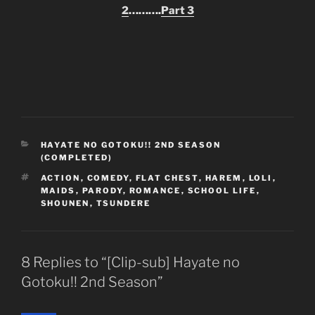
2
……….
Part 3
CATEGORIES
HAYATE NO GOTOKU!! 2ND SEASON
(COMPLETED)
TAGS
ACTION
,
COMEDY
,
FLAT CHEST
,
HAREM
,
LOLI
,
MAIDS
,
PARODY
,
ROMANCE
,
SCHOOL LIFE
,
SHOUNEN
,
TSUNDERE
8 Replies to “[Clip-sub] Hayate no
Gotoku!! 2nd Season”