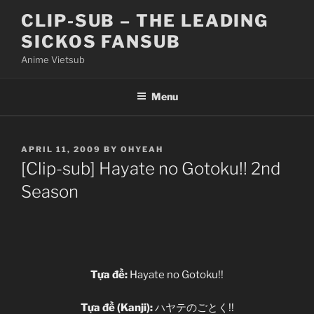
Skip
CLIP-SUB – THE LEADING
to
SICKOS FANSUB
content
Anime Vietsub
Menu
POSTED
APRIL 11, 2009
BY
OHYEAH
ON
[Clip-sub] Hayate no Gotoku!! 2nd
Season
Tựa đề:
Hayate no Gotoku!!
Tựa đề (Kanji):
ハヤテのごとく!!