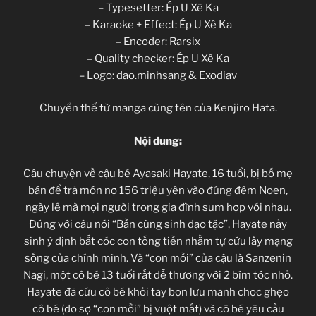
– Typesetter: Ép U Xê Ka
– Karaoke + Effect: Ép U Xê Ka
– Encoder: Rarsix
– Quality checker: Ép U Xê Ka
– Logo: dao.minhsang & Exodiav
Chuyển thể từ manga cùng tên của Kenjiro Hata.
Nội dung:
Câu chuyện về cậu bé Ayasaki Hayate, 16 tuổi, bị bố mẹ
bán để trả món nợ 156 triệu yên vào đúng đêm Noen,
ngày lễ mà mọi người trong gia đình sum hợp với nhau.
Đúng với câu nói “Bần cùng sinh đạo tặc”, Hayate nảy
sinh ý định bắt cóc con tống tiền nhằm tự cứu lấy mạng
sống của chính mình. Và “con mồi” của cậu là Sanzenin
Nagi, một cô bé 13 tuổi rất dễ thương với 2 bím tóc nhỏ.
Hayate đã cứu cô bé khỏi tay bọn lưu manh chọc ghẹo
cô bé (do sợ “con mồi” bị vuột mất) và cô bé yêu cầu