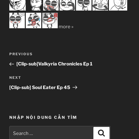
more »
Post
Previous
PREVIOUS
navigation
Post
[Clip-sub]Valkyria Chronicles Ep 1
Next
NEXT
Post
[Clip-sub] Soul Eater Ep 45
NHẬP NỘI DUNG CẦN TÌM
Search
Search
for: