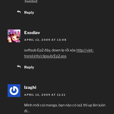
:twisted:
Reply
Exodiav
APRIL 12, 2009 AT 13:08
softsub Ep2 đây, down lẹ rồi xóa
http://viet-
trend.info/clipsub/Ep2.ass
Reply
Izaghi
APRIL 12, 2009 AT 11:21
Mình mới coi manga, bạn nào có ss1 thì up lên luôn
đi…