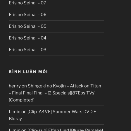
Eris no Seihai – 07
Eris no Seihai – 06
Eris no Seihai – 05
Eris no Seihai – 04
Eris no Seihai – 03
BÌNH LUẬN MỚI
henry
on
Shingeki no Kyojin – Attack on Titan
– Final Final Final – [2 Specials][87Eps TVs]
[Completed]
Limin
on
[Clip-A4VF] Summer Wars DVD +
Bluray
Limin
on
[Clip-sub] Elfen Lied [Bluray Remake]