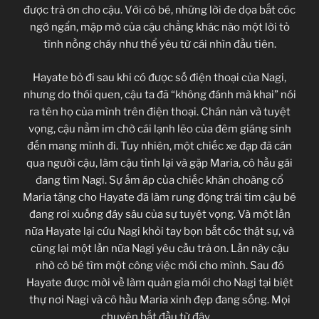
được trả ơn cho cậu. Với cô bé, những lời đe dọa bắt cóc
ngớ ngẩn, mập mờ của cậu chẳng khác nào một lời tỏ
tình nồng cháy như thể yêu từ cái nhìn đầu tiên.
Hayate bỏ đi sau khi có được số điện thoại của Nagi,
nhưng do thói quen, cậu ta đã “không đánh mà khai” nói
ra tên họ của mình trên điện thoại. Chán nản và tuyệt
vọng, cậu nằm im chờ cái lạnh lẽo của đêm giáng sinh
đến mang mình đi. Tuy nhiên, một chiếc xe đạp đã cán
qua người cậu, làm cậu tỉnh lại và gặp Maria, cô hầu gái
đang tìm Nagi. Sự ấm áp của chiếc khăn choàng cổ
Maria tặng cho Hayate đã làm rung động trái tim cậu bé
đang rơi xuống đáy sâu của sự tuyệt vọng. Và một lần
nữa Hayate lại cứu Nagi khỏi tay bọn bắt cóc thật sự, và
cũng lại một lần nữa Nagi yêu cầu trả ơn. Lần này cậu
nhờ cô bé tìm một công việc mới cho mình. Sau đó
Hayate được mời về làm quản gia mới cho Nagi tại biệt
thự nơi Nagi và cô hầu Maria xinh đẹp đang sống. Mọi
chuyện bắt đầu từ đây…