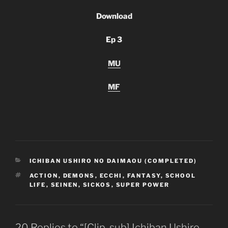
Download
Ep 3
MU
MF
CATEGORIES
ICHIBAN USHIRO NO DAIMAOU (COMPLETED)
TAGS
ACTION
,
DEMONS
,
ECCHI
,
FANTASY
,
SCHOOL
LIFE
,
SEINEN
,
SICKOS
,
SUPER POWER
20 Replies to “[Clip-sub] Ichiban Ushiro