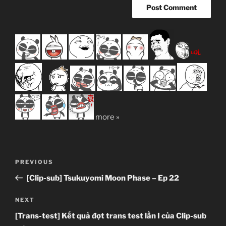
more »
Post
Previous
PREVIOUS
navigation
Post
[Clip-sub] Tsukuyomi Moon Phase – Ep 22
Next
NEXT
Post
[Trans-test] Kết quả đợt trans test lần I của Clip-sub