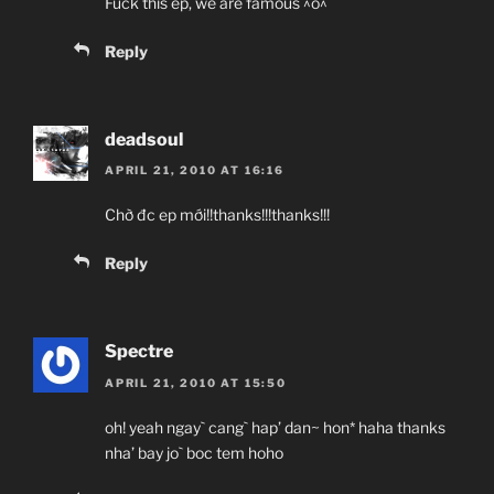
Fuck this ep, we are famous ^o^
Reply
deadsoul
APRIL 21, 2010 AT 16:16
Chờ đc ep mới!!thanks!!!thanks!!!
Reply
Spectre
APRIL 21, 2010 AT 15:50
oh! yeah ngay` cang` hap’ dan~ hon* haha thanks
nha’ bay jo` boc tem hoho