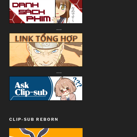
---
---
CLIP-SUB REBORN