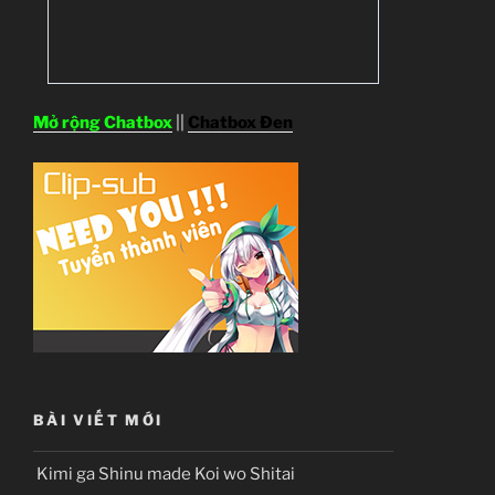
Mở rộng Chatbox
||
Chatbox Đen
BÀI VIẾT MỚI
Kimi ga Shinu made Koi wo Shitai