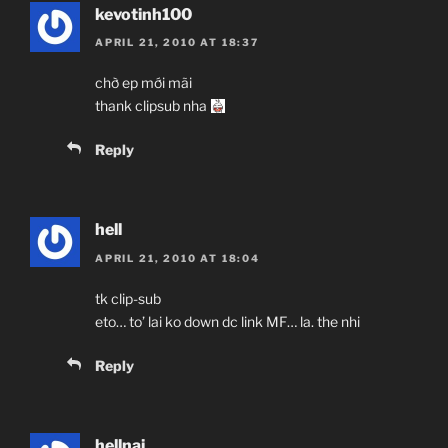
kevotinh100
APRIL 21, 2010 AT 18:37
chờ ep mới mãi
thank clipsub nha
Reply
hell
APRIL 21, 2010 AT 18:04
tk clip-sub
eto… to’ lai ko down dc link MF… la. the nhi
Reply
hellnai