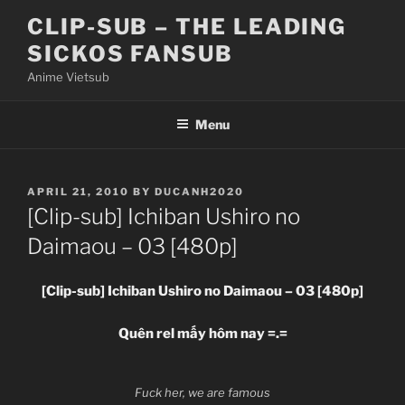
Skip
CLIP-SUB – THE LEADING
to
SICKOS FANSUB
content
Anime Vietsub
Menu
POSTED
APRIL 21, 2010
BY
DUCANH2020
ON
[Clip-sub] Ichiban Ushiro no
Daimaou – 03 [480p]
[Clip-sub] Ichiban Ushiro no Daimaou – 03 [480p]
Quên rel mấy hôm nay =.=
Fuck her, we are famous