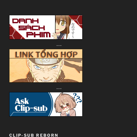
---
---
CLIP-SUB REBORN