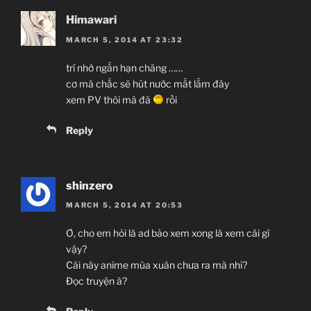
Himawari
MARCH 5, 2014 AT 23:32
trí nhớ ngắn hạn chăng ……
cơ mà chắc sẽ hút nước mắt lắm đây
xem PV thôi mà đã
rồi
Reply
shinzero
MARCH 5, 2014 AT 20:53
Ơ, cho em hỏi là ad bảo xem xong là xem cái gì
vậy?
Cái này anime mùa xuân chưa ra mà nhỉ?
Đọc truyện à?