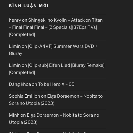
BÌNH LUẬN MỚI
henry
on
Shingeki no Kyojin – Attack on Titan
– Final Final Final – [2 Specials][87Eps TVs]
[Completed]
Limin
on
[Clip-A4VF] Summer Wars DVD +
Bluray
Limin
on
[Clip-sub] Elfen Lied [Bluray Remake]
[Completed]
Đăng khoa
on
To be Hero X – 05
Sophia Emilion
on
Eiga Doraemon – Nobita to
Sora no Utopia (2023)
Minh
on
Eiga Doraemon – Nobita to Sora no
Utopia (2023)