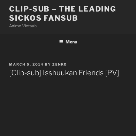
Skip
CLIP-SUB – THE LEADING
to
SICKOS FANSUB
content
Anime Vietsub
Menu
POSTED
MARCH 5, 2014
BY
ZENKO
ON
[Clip-sub] Isshuukan Friends [PV]