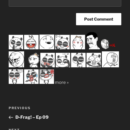
more »
Post
Previous
PREVIOUS
navigation
Post
D-Frag! – Ep 09
NEXT