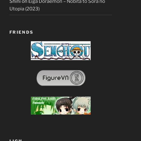
Shini
on
Eiga Doraemon – Nobita to Sora no
Utopia (2023)
FRIENDS
LỊCH