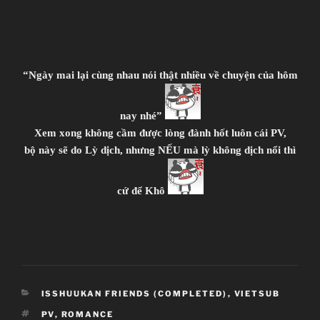
“Ngày mai lại cùng nhau nói thật nhiều về chuyện của hôm
nay nhé”
Xem xong không cầm được lòng đành hốt luôn cái PV,
bộ này sẽ do Lỳ dịch, nhưng NẾU mà lỳ không dịch nổi thì
cứ để Khô
CATEGORIES
ISSHUUKAN FRIENDS (COMPLETED)
,
VIETSUB
TAGS
PV
,
ROMANCE