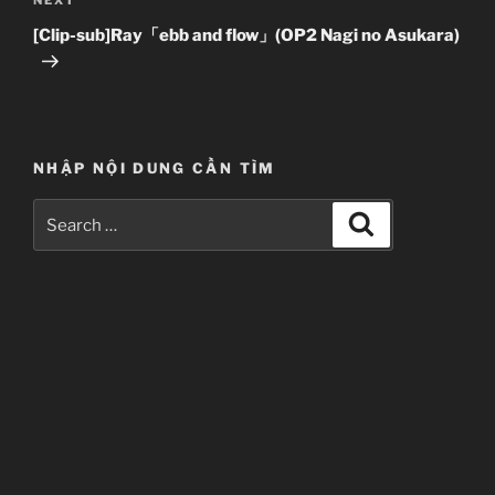
Next
Post
[Clip-sub]Ray「ebb and flow」(OP2 Nagi no Asukara)
NHẬP NỘI DUNG CẦN TÌM
Search
Search
for: