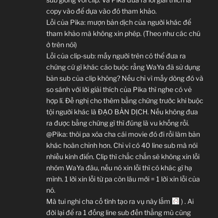
copy vào để dựa vào đó tham khảo.
Lỗi của Pika: mượn bản dịch của người khác để
tham khảo mà không xin phép. (Theo như các chú
ở trên nói)
Lỗi của clip-sub: mấy người trên có thể đưa ra
chứng cứ gì khác cáo buộc rằng WaYa đã sử dụng
bản sub của clip không? Nếu chỉ vì mấy dòng đó và
so sánh với lời giải thích của Pika thì nghe có vẻ
hợp lí. Đề nghị cho thêm bằng chứng trước khi buộc
tội người khác là ĐẠO BẢN DỊCH. Nếu không đưa
ra được bằng chứng gì thì đúng là vu khống rồi.
@Pika: thôi pa xóa cha cái movie đó đi rồi làm bản
khác hoàn chỉnh hơn. Chỉ vì có 40 line sub mà nói
nhiều kinh điển. Clip thì chắc chắn sẽ không xin lỗi
nhóm WaYa đâu, nếu nó xin lỗi thì có khác gì hạ
mình. 1 lời xin lỗi từ pa còn lâu mới = 1 lời xin lỗi của
nó.
Mà tui nghi cha cố tình tạo ra vụ này lắm
) . Ai
đời lại để ra 1 đống line sub đến thằng mù cũng