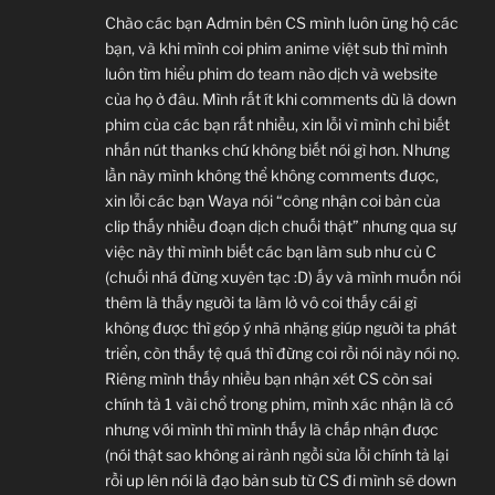
Chào các bạn Admin bên CS mình luôn ũng hộ các
bạn, và khi mình coi phim anime việt sub thì mình
luôn tìm hiểu phim do team nào dịch và website
của họ ở đâu. Mình rất ít khi comments dù là down
phim của các bạn rất nhiều, xin lỗi vì mình chỉ biết
nhấn nút thanks chứ không biết nói gì hơn. Nhưng
lần này mình không thể không comments được,
xin lỗi các bạn Waya nói “công nhận coi bản của
clip thấy nhiều đoạn dịch chuối thật” nhưng qua sự
việc này thì mình biết các bạn làm sub như củ C
(chuối nhá đừng xuyên tạc :D) ấy và mình muốn nói
thêm là thấy người ta làm lở vô coi thấy cái gì
không được thì góp ý nhã nhặng giúp người ta phát
triển, còn thấy tệ quá thì đừng coi rồi nói này nói nọ.
Riêng mình thấy nhiều bạn nhận xét CS còn sai
chính tả 1 vài chổ trong phim, mình xác nhận là có
nhưng với mình thì mình thấy là chấp nhận được
(nói thật sao không ai rảnh ngồi sửa lỗi chính tả lại
rồi up lên nói là đạo bản sub từ CS đi mình sẽ down