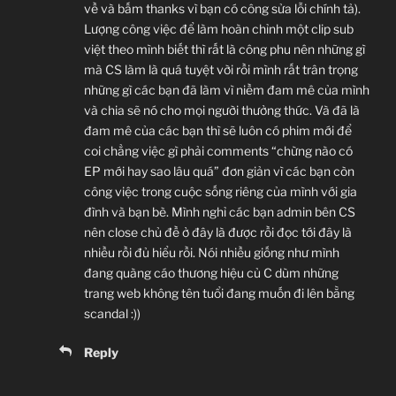
về và bấm thanks vì bạn có công sửa lỗi chính tả).
Lượng công việc để làm hoàn chỉnh một clip sub
việt theo mình biết thì rất là công phu nên những gì
mà CS làm là quá tuyệt vời rồi mình rất trân trọng
những gì các bạn đã làm vì niềm đam mê của mình
và chia sẽ nó cho mọi người thưởng thức. Và đã là
đam mê của các bạn thì sẽ luôn có phim mới để
coi chẳng việc gì phải comments “chừng nào có
EP mới hay sao lâu quá” đơn giản vì các bạn còn
công việc trong cuộc sống riêng của mình với gia
đình và bạn bè. Mình nghỉ các bạn admin bên CS
nên close chủ đề ở đây là được rồi đọc tới đây là
nhiều rồi đủ hiểu rồi. Nói nhiều giống như mình
đang quàng cáo thương hiệu củ C dùm những
trang web không tên tuổi đang muốn đi lên bằng
scandal :))
Reply