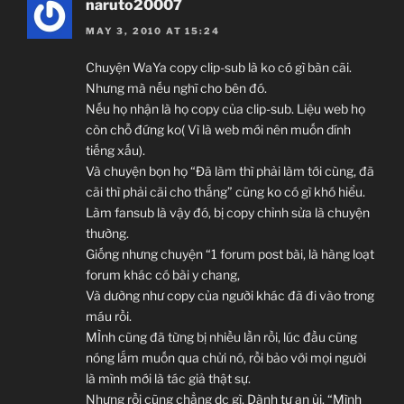
naruto20007
MAY 3, 2010 AT 15:24
Chuyện WaYa copy clip-sub là ko có gì bàn cãi.
Nhưng mà nếu nghĩ cho bên đó.
Nếu họ nhận là họ copy của clip-sub. Liệu web họ
còn chỗ đứng ko( Vì là web mới nên muốn dính
tiếng xấu).
Và chuyện bọn họ “Đã làm thì phải làm tới cùng, đã
cãi thì phải cãi cho thắng” cũng ko có gì khó hiểu.
Làm fansub là vậy đó, bị copy chỉnh sửa là chuyện
thường.
Giống nhưng chuyện “1 forum post bài, là hàng loạt
forum khác có bài y chang,
Và dường như copy của người khác đã đi vào trong
máu rồi.
MÌnh cũng đã từng bị nhiều lần rồi, lúc đầu cũng
nóng lắm muốn qua chửi nó, rồi bảo với mọi người
là mình mới là tác giả thật sự.
Nhưng rồi cũng chẳng dc gì, Dành tự an ủi. “Mình