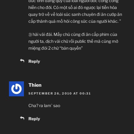
đức tính đáng quý của loài người dốc công cống
hiến cho đời. Có một số ai đó ngược lại tiến hóa
quay trở về về loài súc sanh chuyên đi ăn cướp ăn
cắp thành quả mồ hôi công sức của người khác. ”
:)) hài vãi đái. Mấy chú cũng đi ăn cắp phim của
người ta, dịch vài chữ rồi public thế mà cũng mở
miệng đòi 2 chữ “bản quyền”
Reply
Thien
SEPTEMBER 26, 2010 AT 00:31
Cha? ra lam` sao
Reply