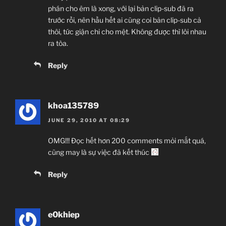
phán cho êm là xong, với lại bản clip-sub đã ra
trước rồi, nên hầu hết ai cũng coi bản clip-sub cả
thôi, tức giận chi cho mệt. Không được thì lôi nhau
ra tòa.
Reply
khoa135789
JUNE 29, 2010 AT 08:29
OMG!!! Đọc hết hơn 200 comments mỏi mắt quá,
cũng may là sự việc đã kết thúc
Reply
e0khiep