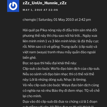
zZz_UnUn_Hunnie_zZz
MAY 1, 2010 AT 22:06
chemgio | Saturday, 01 May 2010 at 2:42 pm
Hài quá! pa Pika nóng nảy đi đấu trên sân nhà đối
phương thế này thì chịu sao nổi hả trời… Ngày xưa
liên minh mình 1 vs 3 liên minh khác là đã thấy cực
rồi. Nhìn sao có vẻ giống: Trung quốc (clip-sub) và
việt nam (waya) tranh nhau mấy quần đảo ngoài
biển ghê.
Đọc sơ qua thì hiểu đại khái thế này:
Clip-sub cáo buộc WaYa đạo bản dịch của clip-sub.
Nếu so sánh với đạo bản nhạc thì có thể nói thế
này: Lời là những dòng sub, Nhạc là timing.
Và nếu clip-sub cáo buộc Waya đạo bản dịch cũng
có nghĩa na ná như Bảo thy đi đem nhạc TQ về chế
lại cho mình.
Dựa vào đó clip-sub đã đưa ra chứng cứ là 1 đoạn
sub giống với clip. Và Pika đưa ra lời giải thích là