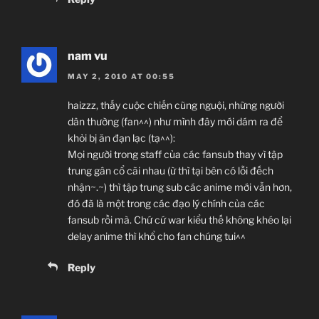
nam vu
MAY 2, 2010 AT 00:55
haizzz, thấy cuộc chiến cũng nguội, những người
dân thường (fan^^) như mình đây mới dám ra để
khỏi bị ăn đạn lạc (tạ^^):
Mọi người trong staff của các fansub thay vì tập
trung gân cổ cãi nhau (ừ thì tại bên có lỗi đếch
nhận~.~) thì tập trung sub các anime mới vẫn hơn,
đó đã là một trong các đạo lý chính của các
fansub rồi mà. Chứ cứ war kiểu thế không khéo lại
delay anime thì khổ cho fan chúng tui^^
Reply