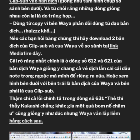
Clip-sub vào bản dịch
(giống như tấm hình chụp so
sánh bên dưới). Và từ chối rằng những dòng giống
nhau còn lại là do trùng hợp…
– Dùng từ copy vì bên Waya phản đối dùng từ đạo bản
dịch… (haizzz khổ…)
Nếu các bạn hỏi bằng chứng thì hãy download 2 bản
dịch của Clip-sub và của Waya về so sánh tại
link
Mediafire đây
.
Cái rõ ràng nhất chính là ở dòng số 612 và 621 của
bản dịch Waya giống y chang cả về dịch lẫn cái cái dấu
note trong ngoặc mà mình để riêng ra nữa. Hoặc xem
hình bên dưới với bên trái là bản dịch của Waya và bên
phải là của Clip-sub.
Thậm chí cả lỗi chính tả trong dòng số 631 “Thế thì
thầy Kakashi chẳng khác giả một quả bom nổ chậm
ư” cũng giống y như đúc nhưng
Waya vẫn lấp liếm
bằng cách sau.