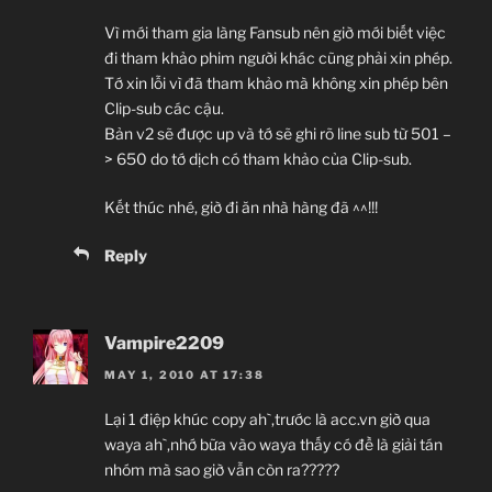
Vì mới tham gia làng Fansub nên giờ mới biết việc
đi tham khảo phim người khác cũng phải xin phép.
Tớ xin lỗi vì đã tham khảo mà không xin phép bên
Clip-sub các cậu.
Bản v2 sẽ được up và tớ sẽ ghi rõ line sub từ 501 –
> 650 do tớ dịch có tham khảo của Clip-sub.
Kết thúc nhé, giờ đi ăn nhà hàng đã ^^!!!
Reply
Vampire2209
MAY 1, 2010 AT 17:38
Lại 1 điệp khúc copy ah`,trước là acc.vn giờ qua
waya ah`,nhớ bữa vào waya thấy có đề là giải tán
nhóm mà sao giờ vẫn còn ra?????