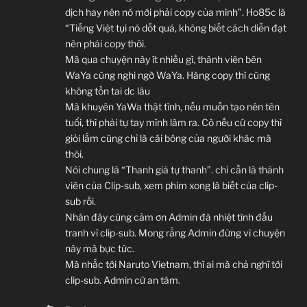
dịch hay nên nó mới phải copy của mình”. Ho85c là
“Tiếng Việt tụi nó dốt quá, không biết cách diễn đạt
nên phải copy thôi.
Mà qua chuyện này ít nhiều gì, thành viên bên
WaYa cũng nghi ngờ WaYa. Hàng copy thì cũng
không tồn tai dc lâu
Mà khuyên YaWa thật tình, nếu muốn tạo nên tên
tuổi, thì phải tự tay mình làm ra. Cò nếu cứ copy thì
giỏi lắm cũng chỉ là cái bóng của người khác mà
thôi.
Nói chung là “Thanh giả tự thanh”. chỉ cần là thành
viên của Clip-sub, xem phim xong là biết của clip-
sub rồi.
Nhân đây cũng cảm ơn Admin đã nhiệt tình đấu
tranh vì clip-sub. Mong rằng Admin đừng vì chuyện
này mà bực tức.
Mà nhắc tới Naruto Vietnam, thì ai mà chả nghĩ tới
clip-sub. Admin cứ an tâm.