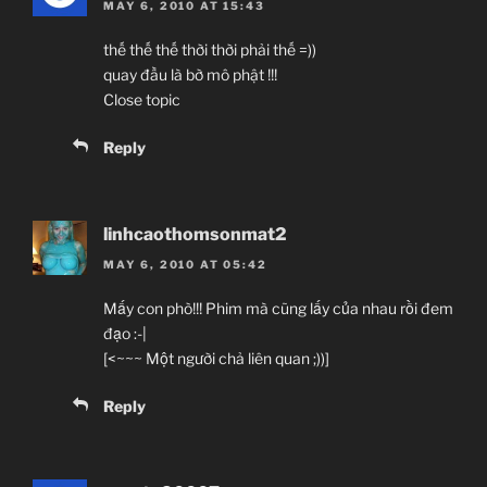
MAY 6, 2010 AT 15:43
thế thế thế thời thời phải thế =))
quay đầu là bờ mô phật !!!
Close topic
Reply
linhcaothomsonmat2
MAY 6, 2010 AT 05:42
Mấy con phò!!! Phim mà cũng lấy của nhau rồi đem
đạo :-|
[<~~~ Một người chả liên quan ;))]
Reply