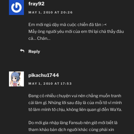
fray92
MAY 1, 2010 AT 20:26
Em mới ngủ dậy mà cuộc chiến đã tàn :-<
Mấy ông người yêu mới của em thì lại chả thấy đâu
cả… Chán…
Reply
pikachu1744
MAY 1, 2010 AT 17:53
Đang có nhiều chuyện vui nên chẳng muốn tranh
cãi làm gì. Những lời sau đây là của mỗi tớ vì mình
tớ làm mình tớ chịu, không liên quan gì đến WaYa.
Do mới gia nhập làng Fansub nên giờ mới biết là
tham khảo bản dịch người khác cũng phải xin