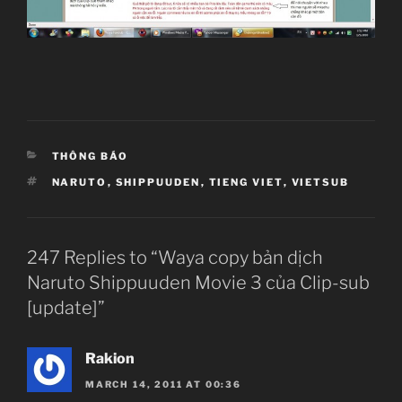
CATEGORIES
THÔNG BÁO
TAGS
NARUTO
,
SHIPPUUDEN
,
TIENG VIET
,
VIETSUB
247 Replies to “Waya copy bản dịch
Naruto Shippuuden Movie 3 của Clip-sub
[update]”
Rakion
MARCH 14, 2011 AT 00:36