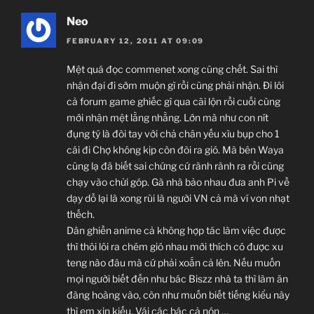
Neo
FEBRUARY 12, 2011 AT 09:09
Mệt quá đọc commenet xong cũng chết. Sai thì
nhận đại đi sớm muộn gì rồi cũng phải nhận. Đi lôi
cả forum game ghiếc gì qua cãi lộn rồi cuối cùng
mới nhận mệt lằng nhằng. Lớn mà như con nít
đụng tý là đòi tay với chả chân yếu xìu bụp cho 1
cái đi Chợ không kịp còn đòi ra gió. Mà bên Waya
cũng lạ đã biết sai chứng cứ rành rành ra rồi cũng
chạy vào chửi góp. Gà nhà bảo nhau đưa anh Pi về
dạy dỗ lại là xong rùi là người VN cả mà ví von nhạt
thếch.
Dân ghiền anime cả không hợp tác làm việc được
thì thôi lôi ra chém gió nhau mới thích có được xu
teng nào đâu mà cứ phải xoắn cả lên. Nếu muốn
mọi người biết đến như bác Biszz nhà ta thì làm ăn
đàng hoàng vào, còn như muốn biết tiếng kiểu này
thì em xin kiếu. Vái các bác cả nón …