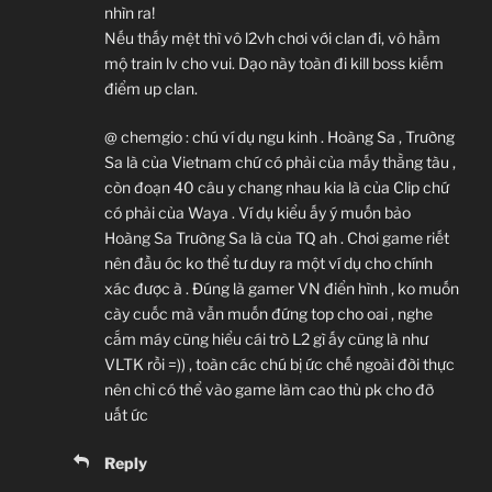
nhìn ra!
Nếu thấy mệt thì vô l2vh chơi với clan đi, vô hầm
mộ train lv cho vui. Dạo này toàn đi kill boss kiếm
điểm up clan.
@ chemgio : chú ví dụ ngu kinh . Hoàng Sa , Trường
Sa là của Vietnam chứ có phải của mấy thằng tàu ,
còn đoạn 40 câu y chang nhau kia là của Clip chứ
có phải của Waya . Ví dụ kiểu ấy ý muốn bảo
Hoàng Sa Trường Sa là của TQ ah . Chơi game riết
nên đầu óc ko thể tư duy ra một ví dụ cho chính
xác được à . Đúng là gamer VN điển hình , ko muốn
cày cuốc mà vẫn muốn đứng top cho oai , nghe
cắm máy cũng hiểu cái trò L2 gì ấy cũng là như
VLTK rồi =)) , toàn các chú bị ức chế ngoài đời thực
nên chỉ có thể vào game làm cao thủ pk cho đỡ
uất ức
Reply