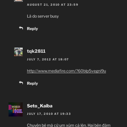
AUGUST 21, 2010 AT 23:59
Là do server busy
Reply
tqk2811
JULY 7, 2012 AT 18:07
http://www.mediafire.com/?60blp5vegni9u
Reply
Seto_Kaiba
JULY 17, 2010 AT 19:33
Chuyện bé mà cứ um xùm cả lên. Hai bên đàm