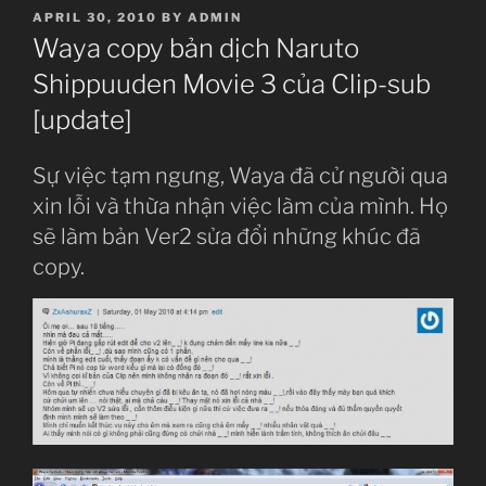
POSTED
APRIL 30, 2010
BY
ADMIN
ON
Waya copy bản dịch Naruto
Shippuuden Movie 3 của Clip-sub
[update]
Sự việc tạm ngưng, Waya đã cử người qua
xin lỗi và thừa nhận việc làm của mình. Họ
sẽ làm bản Ver2 sửa đổi những khúc đã
copy.