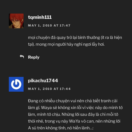
tqminh111
MAY 1, 2010 AT 17:47
mọi chuyện đã quay trở lại bình thường (ít ra là hiện
tại). mong mọi người hãy nghỉ ngơi lấy hơi.
Reply
pikachu1744
MAY 1, 2010 AT 17:44
Đang có nhiều chuyện vui nên chả biết tranh cãi
làm gì. Waya sẽ không xin lỗi vì việc này do mình tớ
làm, mình tớ chịu. Những lời sau đây là chỉ mỗi tớ
thôi nhé, trong vụ này WaYa vô can, nên những lời
A sú trên không tính, nó hiền lành…: