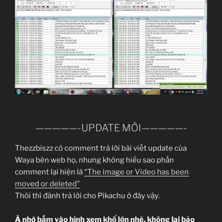
—————-UPDATE MỚI—————-
Thezzbiszz có comment trả lời bài viết update của
Waya bên web họ, nhưng không hiểu sao phần
comment lại hiện là
“The image or Video has been
moved or deleted”
Thôi thì đành trả lời cho Pikachu ở đây vậy.
À nhớ bấm vào hình xem khổ lớn nhé, không lại bảo