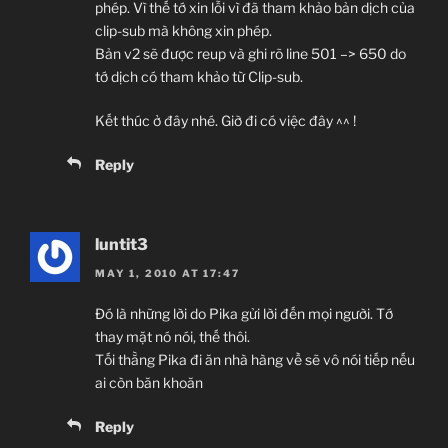
phép. Vì thế tớ xin lỗi vì đã tham khảo bản dịch của
clip-sub mà không xin phép.
Bản v2 sẽ được reup và ghi rõ line 501 –> 650 do
tớ dịch có tham khảo từ Clip-sub.
Kết thúc ở đây nhé. Giờ đi có việc đây ^^ !
Reply
luntit3
MAY 1, 2010 AT 17:47
Đó là những lời do Pika gửi lời đến mọi người. Tớ
thay mặt nó nói, thế thôi.
Tối thằng Pika đi ăn nhà hàng về sẽ vô nói tiếp nếu
ai còn băn khoăn
Reply