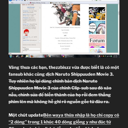
Vâng thưa các bạn, thezzbiszz vừa được biết là có một
fansub khác cũng dịch Naruto Shippuuden Movie 3.
Tuy nhiên họ lại dùng chính bản dịch Naruto
Shippuuden Movie 3 của chính Clip-sub sau đó xào
nấu, chỉnh sửa để biến thành của họ rồi đem thẳng
phim lên mà không hề ghi rõ nguồn gốc từ đâu ra.
Một chút update
Bên waya thừa nhập là họ chỉ copy có
“2 dòng” trong 1 khúc 40 dòng giống y như đúc từ