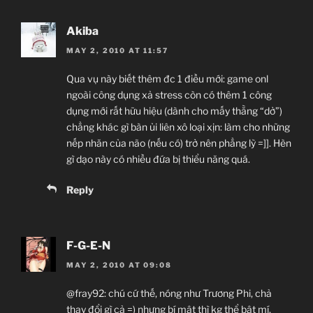
Akiba
MAY 2, 2010 AT 11:57
Qua vụ này biết thêm đc 1 điều mới: game onl
ngoài công dụng xả stress còn có thêm 1 công
dụng mới rất hữu hiệu (dành cho mấy thằng “dở”)
chẳng khác gì bàn ủi liên xô loại xịn: làm cho những
nếp nhăn của não (nếu có) trở nên phẳng lỳ =]]. Hèn
gì dạo này có nhiều đứa bị thiểu năng quá.
Reply
F-G-E-N
MAY 2, 2010 AT 09:08
@fray92: chú cứ thế, nóng như Trương Phi, chả
thay đổi gì cả =) nhưng bí mật thì kg thể bật mí,