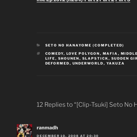
CATEGORIES
SETO NO HANAYOME (COMPLETED)
TAGS
COMEDY
,
LOVE POLYGON
,
MAFIA
,
MIDDL
LIFE
,
SHOUNEN
,
SLAPSTICK
,
SUDDEN GI
DEFORMED
,
UNDERWORLD
,
YAKUZA
12 Replies to “[Clip-Tsuki] Seto N
ranmadh
DECEMBER 10, 2008 AT 20:30