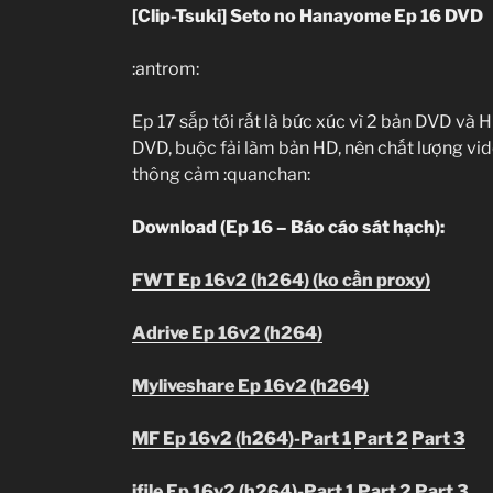
[Clip-Tsuki] Seto no Hanayome Ep 16 DVD
:antrom:
Ep 17 sắp tới rất là bức xúc vì 2 bản DVD và
DVD, buộc fải làm bản HD, nên chất lượng vi
thông cảm :quanchan:
Download (Ep 16 – Báo cáo sát hạch):
FWT Ep 16v2 (h264) (ko cần proxy)
Adrive Ep 16v2 (h264)
Myliveshare Ep 16v2 (h264)
MF Ep 16v2 (h264)-Part 1
Part 2
Part 3
ifile Ep 16v2 (h264)-Part 1
Part 2
Part 3