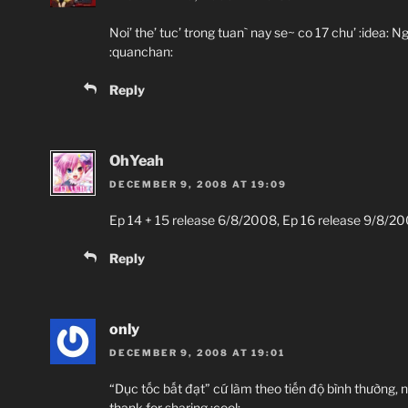
Noi’ the’ tuc’ trong tuan` nay se~ co 17 chu’ :idea:
:quanchan:
Reply
OhYeah
DECEMBER 9, 2008 AT 19:09
Ep 14 + 15 release 6/8/2008, Ep 16 release 9/8/20
Reply
only
DECEMBER 9, 2008 AT 19:01
“Dục tốc bất đạt” cứ làm theo tiến độ bình thường, 
thank for sharing :cool: