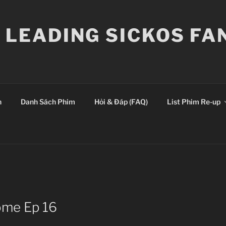
E LEADING SICKOS F
n
Danh Sách Phim
Hỏi & Đáp (FAQ)
List Phim Re-up
ome Ep 16