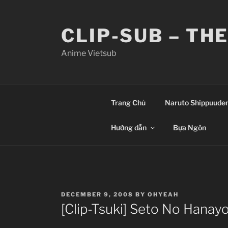
Skip
to
CLIP-SUB – TH
content
Anime Vietsub
Trang Chủ
Naruto Shippuude
Hướng dẫn
Bựa Ngôn
POSTED
DECEMBER 9, 2008
BY
OHYEAH
ON
[Clip-Tsuki] Seto No Hanay