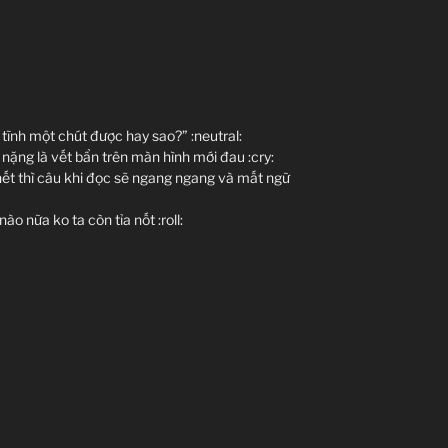
 tĩnh một chút được hay sao?” :neutral:
nặng là vết bẩn trên màn hình mới đau :cry:
 hết thì câu khi đọc sẽ ngang ngang và mất ngữ
ào nữa ko ta còn tỉa nốt :roll: