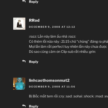
Reply
RRod
DECEMBER 9, 2008 AT 12:12
:razz: Lần này làm ẩu nhá :razz:
Có thêm lỗi nữa này : 21:15 chữ “chúng” đáng ra phải 
Mọi lần làm rất perfect tuy nhiên lần này chưa được 
Dù sao cũng cám ơn Clip-sub rất nhiều :grin:
Reply
linhcaothomsonmat2
DECEMBER 9, 2008 AT 11:56
Bị Bốc mất tem rồi :cry: :sad: :sohai: :shock: :mad: :ev
Reply