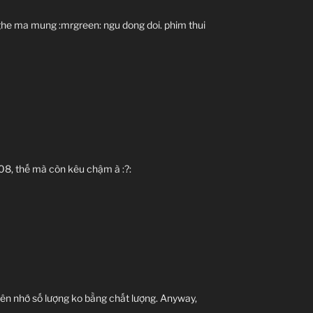
 Nghe ma mung :mrgreen: ngu dong doi. phim thui
08, thế mà còn kêu chậm à :?:
nên nhớ số lượng ko bằng chất lượng. Anyway,