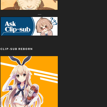
---
CLIP-SUB REBORN