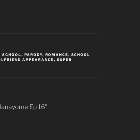
E SCHOOL
,
PARODY
,
ROMANCE
,
SCHOOL
RLFRIEND APPEARANCE
,
SUPER
o Hanayome Ep 16”