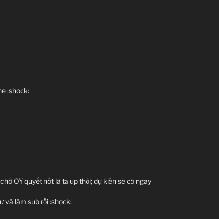
he :shock:
chờ OY quyết nốt là ta up thôi; dự kiến sẽ có ngay
ử và làm sub rồi :shock: