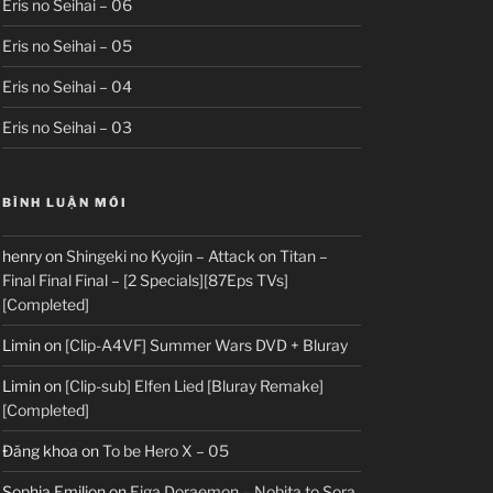
Eris no Seihai – 06
Eris no Seihai – 05
Eris no Seihai – 04
Eris no Seihai – 03
BÌNH LUẬN MỚI
henry
on
Shingeki no Kyojin – Attack on Titan –
Final Final Final – [2 Specials][87Eps TVs]
[Completed]
Limin
on
[Clip-A4VF] Summer Wars DVD + Bluray
Limin
on
[Clip-sub] Elfen Lied [Bluray Remake]
[Completed]
Đăng khoa
on
To be Hero X – 05
Sophia Emilion
on
Eiga Doraemon – Nobita to Sora