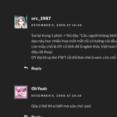
orc_1987
DECEMBER 9, 2008 AT 10:46
Soi lại trong 1 phút–> Nó đây “Các ngựời không bĩnh
dạo này học nhiều hoa mắt mất rồi cứ tưởng cái dấu 
còn mấy chỗ là OY cố tình để English thôi, Việt hoá
điệu lời thoại
OY đợi tớ up lên FWT rồi đổi link nhé à xem còn chỗ n
Reply
OhYeah
DECEMBER 9, 2008 AT 10:18
Góp ý thế thì ai biết mà sửa chứ :sad:
Reply