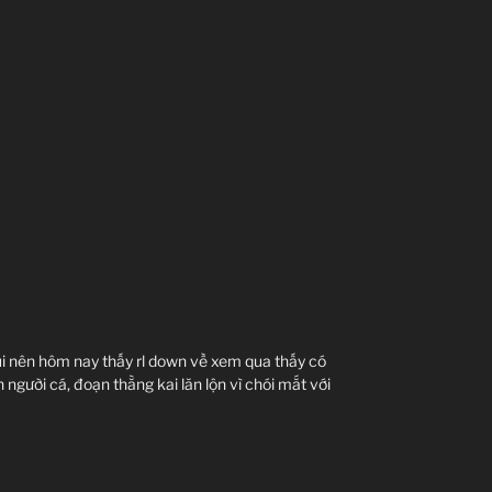
rùi nên hôm nay thấy rl down về xem qua thấy có
 người cá, đoạn thằng kai lăn lộn vì chói mắt với