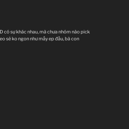
 HD có sự khác nhau, mà chưa nhóm nào pick
deo sẽ ko ngon như mấy ep đầu, bà con