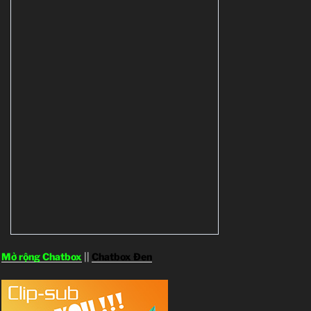
Mở rộng Chatbox
||
Chatbox Đen