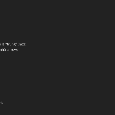
là “trúng” :razz:
nhá :arrow:
il: