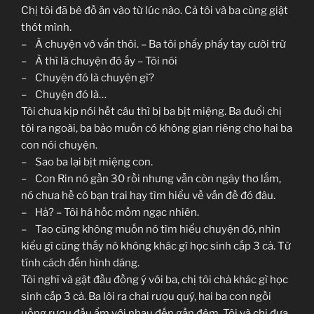
Chị tôi đã bê đồ ăn vào từ lúc nào. Cả tôi và ba cùng giật
thót mình.
– À chuyện vớ vẩn thôi. – Ba tôi phẩy phẩy tay cười trừ
– À thì là chuyện đó ấy – Tôi nói
– Chuyện đó là chuyện gì?
– Chuyện đó là…
Tôi chưa kịp nói hết câu thì bị ba bịt miệng. Ba đuổi chị
tôi ra ngoài, ba bảo muốn có không gian riêng cho hai ba
con nói chuyện.
– Sao ba lại bịt miệng con.
– Con Rin nó gần 30 rồi nhưng vẫn còn ngây thơ lắm,
nó chưa hề có bạn trai hay tìm hiểu về vấn đề đó đâu.
– Hả? – Tôi há hốc mồm ngạc nhiên.
– Tao cũng không muốn nó tìm hiểu chuyện đó, nhìn
kiểu gì cũng thấy nó không khác gì học sinh cấp 3 cả. Từ
tính cách đến hình dáng.
Tôi nghĩ và gật đầu đồng ý với ba, chị tôi chả khác gì học
sinh cấp 3 cả. Ba lôi ra chai rượu quý, hai ba con ngồi
uống rượu đấu ẩm với nhau đến gần đêm. Tôi và chị đưa