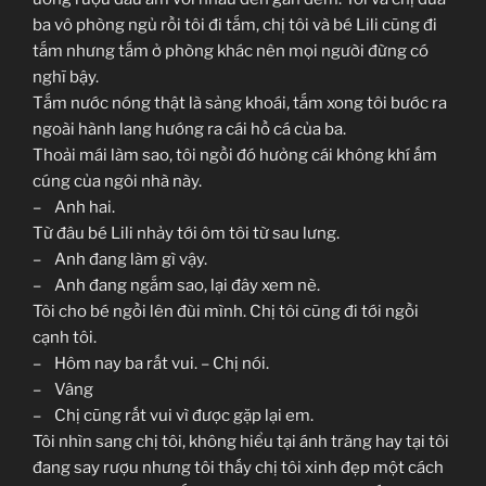
ba vô phòng ngủ rồi tôi đi tắm, chị tôi và bé Lili cũng đi
tắm nhưng tắm ở phòng khác nên mọi người đừng có
nghĩ bậy.
Tắm nước nóng thật là sảng khoái, tắm xong tôi bước ra
ngoài hành lang hướng ra cái hồ cá của ba.
Thoải mái làm sao, tôi ngồi đó hưởng cái không khí ấm
cúng của ngôi nhà này.
– Anh hai.
Từ đâu bé Lili nhảy tới ôm tôi từ sau lưng.
– Anh đang làm gì vậy.
– Anh đang ngắm sao, lại đây xem nè.
Tôi cho bé ngồi lên đùi mình. Chị tôi cũng đi tới ngồi
cạnh tôi.
– Hôm nay ba rất vui. – Chị nói.
– Vâng
– Chị cũng rất vui vì được gặp lại em.
Tôi nhìn sang chị tôi, không hiểu tại ánh trăng hay tại tôi
đang say rượu nhưng tôi thấy chị tôi xinh đẹp một cách