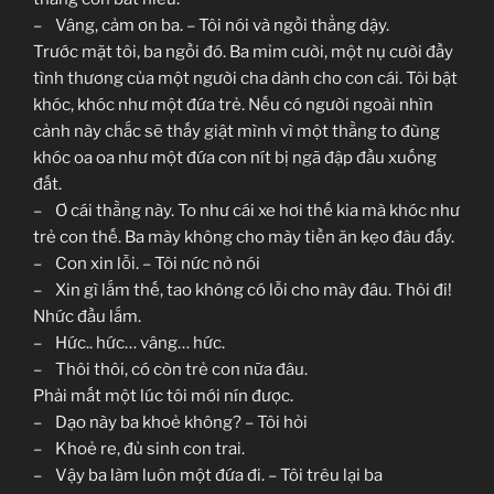
– Vâng, cảm ơn ba. – Tôi nói và ngồi thẳng dậy.
Trước mặt tôi, ba ngồi đó. Ba mỉm cười, một nụ cười đầy
tình thương của một người cha dành cho con cái. Tôi bật
khóc, khóc như một đứa trẻ. Nếu có người ngoài nhìn
cảnh này chắc sẽ thấy giật mình vì một thằng to đùng
khóc oa oa như một đứa con nít bị ngã đập đầu xuống
đất.
– Ơ cái thằng này. To như cái xe hơi thế kia mà khóc như
trẻ con thế. Ba mày không cho mày tiền ăn kẹo đâu đấy.
– Con xin lỗi. – Tôi nức nở nói
– Xin gì lắm thế, tao không có lỗi cho mày đâu. Thôi đi!
Nhức đầu lắm.
– Hức.. hức… vâng… hức.
– Thôi thôi, có còn trẻ con nữa đâu.
Phải mất một lúc tôi mới nín được.
– Dạo này ba khoẻ không? – Tôi hỏi
– Khoẻ re, đủ sinh con trai.
– Vậy ba làm luôn một đứa đi. – Tôi trêu lại ba