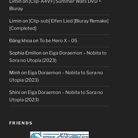
Limin
on
[Clip-A4VF] Summer Wars DVD +
Bluray
Limin
on
[Clip-sub] Elfen Lied [Bluray Remake]
[Completed]
Đăng khoa
on
To be Hero X – 05
Sophia Emilion
on
Eiga Doraemon – Nobita to
Sora no Utopia (2023)
Minh
on
Eiga Doraemon – Nobita to Sora no
Utopia (2023)
Shini
on
Eiga Doraemon – Nobita to Sora no
Utopia (2023)
FRIENDS