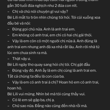
gần 30 tuổi đừa nghịch như 2 đứa con nít.
– Chị và chú nói chuyện gì vui vậy?
Bé Lili mắt to tròn nhìn chúng tôi hỏi. Tôi cúi xuống xoa
đầu bé và nói:
– Đừng gọi chú nữa. Anh là anh trai em.
– Em không có anh trai, em chỉ có hai chị gái thôi.
– Vậy là em còn có một người chị nữa à. Anh đúng là
anh trai em nhưng anh đã xa nhà rất lâu. Anh rời nhà từ
lúc em chưa sinh ra mà.
– Thật vậy ư.
Bé Lili ngây thơ quay sang hỏi chị tôi. Chị gật đầu
– Đúng vậy đó. Anh ấy là em chị cũng là anh trai em.
Tất cả chúng ta đều là con của ba.
– Vậy là em có anh trai à chị? Hoan hô em có anh trai,
hoan hô.
Bé Lili vui mừng. Nhìn bé mà tôi cũng thấy vui.
– Có lẽ em sẽ gặp ba, chị ạ.
– Chứ sao nữa. Đằng nào cũng đến nhà rồi mà.