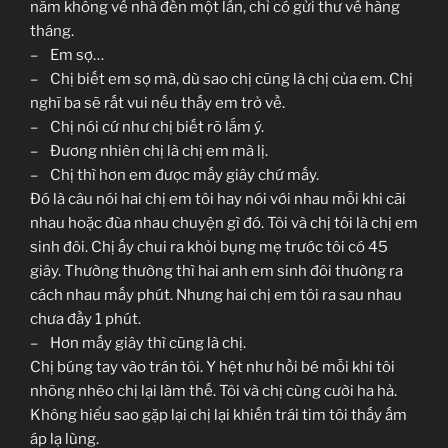
năm không về nhà đến một lần, chỉ có gửi thư về hàng
tháng.
– Em sợ…
– Chị biết em sợ mà, dù sao chị cũng là chị của em. Chị
nghĩ ba sẽ rất vui nếu thấy em trở về.
– Chị nói cứ như chị biết rõ lắm ý.
– Đương nhiên chị là chị em mà lị.
– Chị thì hơn em được mấy giây chứ mấy.
Đó là câu nói hai chị em tôi hay nói với nhau mỗi khi cãi
nhau hoặc đùa nhau chuyện gì đó. Tôi và chị tôi là chị em
sinh đôi. Chị ấy chui ra khỏi bụng mẹ trước tôi có 45
giây. Thường thường thì hai anh em sinh đôi thường ra
cách nhau mấy phút. Nhưng hai chị em tôi ra sau nhau
chưa đầy 1 phút.
– Hơn mấy giây thì cũng là chị.
Chị búng tay vào trán tôi. Y hệt như hồi bé mỗi khi tôi
nhõng nhẽo chị lại làm thế. Tôi và chị cùng cười ha hả.
Không hiểu sao gặp lại chị lại khiến trái tim tôi thấy ấm
áp lạ lùng.