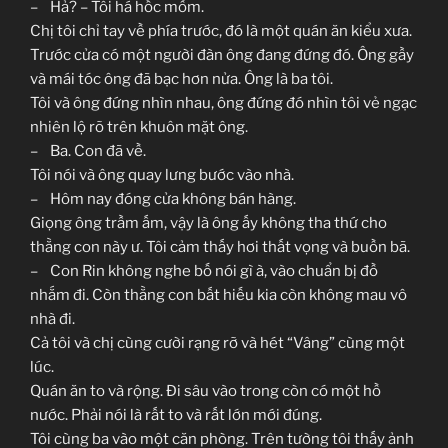
– Hả? – Tôi há hốc mồm.
Chị tôi chỉ tay về phía trước, đó là một quán ăn kiểu xưa.
Trước cửa có một người đàn ông đang đứng đó. Ông gầy
và mái tóc ông đã bạc hơn nửa. Ông là ba tôi.
Tôi và ông đứng nhìn nhau, ông đứng đó nhìn tôi vẻ ngạc
nhiên lộ rõ trên khuôn mặt ông.
– Ba. Con đã về.
Tôi nói và ông quay lưng bước vào nhà.
– Hôm nay đóng cửa không bán hàng.
Giọng ông trầm ấm, vậy là ông ấy không tha thứ cho
thằng con này ư. Tôi cảm thấy hơi thất vọng và buồn bã.
– Con Rin không nghe bố nói gì à, vào chuẩn bị đồ
nhắm đi. Còn thằng con bất hiếu kia còn không mau vô
nhà đi.
Cả tôi và chị cùng cười rạng rỡ và hét “Vâng” cùng một
lúc.
Quán ăn to và rộng. Đi sâu vào trong còn có một hồ
nước. Phải nói là rất to và rất lớn mới đúng.
Tôi cùng ba vào một căn phòng. Trên tường tôi thấy ảnh