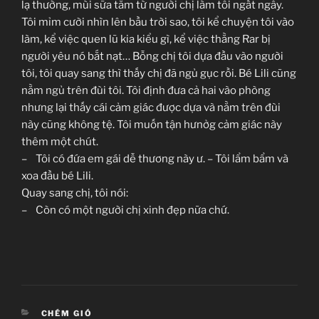
lạ thường, mùi sữa tắm từ người chị làm tôi ngất ngây.
Tôi mỉm cười nhìn lên bầu trời sao, tôi kể chuyện tôi vào
làm, kể việc quen lũ kia kiểu gì, kể việc thằng Rar bị
người yêu nó bắt nạt… Bỗng chị tôi dựa đầu vào người
tôi, tôi quay sang thì thấy chị đã ngủ gục rồi. Bé Lili cũng
nằm ngủ trên đùi tôi. Tôi định đưa cả hai vào phòng
nhưng lại thấy cái cảm giác được dựa và nằm trên đùi
này cũng không tệ. Tôi muốn tận hưnởg cảm giác này
thêm một chút.
– Tôi có đứa em gái dễ thương này ư. – Tôi lẩm bẩm và
xoa đầu bé Lili.
Quay sang chị, tôi nói:
– Còn có một người chị xinh đẹp nữa chứ.
CATEGORIES
CHÉM GIÓ