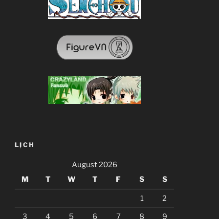
LỊCH
August 2026
M
T
W
T
F
S
S
1
2
3
4
5
6
7
8
9