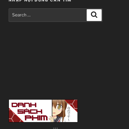
NHẬP NỘI DUNG CẦN TÌM
Search
Search
for:
---