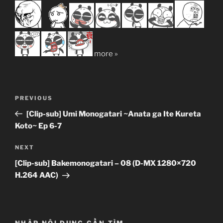
more »
Post
Previous
PREVIOUS
navigation
Post
[Clip-sub] Umi Monogatari ~Anata ga Ite Kureta
Koto~ Ep 6-7
Next
NEXT
Post
[Clip-sub] Bakemonogatari – 08 (D-MX 1280×720
H.264 AAC)