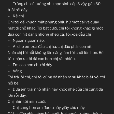
– Trông chị cứ tưởng như học sinh cấp 3 vậy, gần 30
tuổi rồi đấy.
– Kệ chị.
Chị tôi để khuôn mặt phụng phịu hứ một cái và quay
mặt đi chỗ khác. Tôi bật cười, chị tôi không khác gì một
đứa con nít đang nhõng nhẽo cả. Tôi xoa đầu chị
– Ngoan ngoan nào.
– Ai cho em xoa đầu chị hả, chị đâu phải con nít
Nhìn chị tôi nổi khùng lên càng làm tôi cười lớn hơn. Rồi
tôi nhận ra tôi đã cao hơn chị rất nhiều.
– Em cao hơn chị rồi đấy.
– Vâng
Tôi trả lời chị, chị tôi cũng đã nhận ra sự khác biệt với tôi
hồi bé.
– Đứa em trai nhỏ nhắn hay khóc nhè của chị cũng đã
lớn rồi đấy.
Chị nhìn tôi mỉm cười.
– Chị cũng hơn em được mấy giây chứ mấy.
Cả hai đứa nhìn nhau bật cười. Hai người trưởng thành