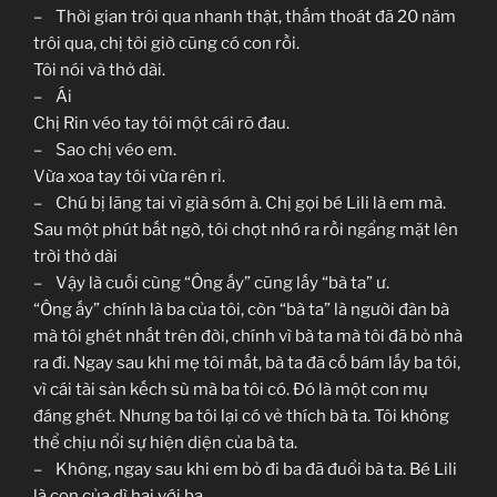
– Thời gian trôi qua nhanh thật, thấm thoát đã 20 năm
trôi qua, chị tôi giờ cũng có con rồi.
Tôi nói và thở dài.
– Ái
Chị Rin véo tay tôi một cái rõ đau.
– Sao chị véo em.
Vừa xoa tay tôi vừa rên rỉ.
– Chú bị lãng tai vì già sớm à. Chị gọi bé Lili là em mà.
Sau một phút bất ngờ, tôi chợt nhớ ra rồi ngẩng mặt lên
trời thở dài
– Vậy là cuối cùng “Ông ấy” cũng lấy “bà ta” ư.
“Ông ấy” chính là ba của tôi, còn “bà ta” là người đàn bà
mà tôi ghét nhất trên đời, chính vì bà ta mà tôi đã bỏ nhà
ra đi. Ngay sau khi mẹ tôi mất, bà ta đã cố bám lấy ba tôi,
vì cái tài sản kếch sù mà ba tôi có. Đó là một con mụ
đáng ghét. Nhưng ba tôi lại có vẻ thích bà ta. Tôi không
thể chịu nổi sự hiện diện của bà ta.
– Không, ngay sau khi em bỏ đi ba đã đuổi bà ta. Bé Lili
là con của dì hai với ba.