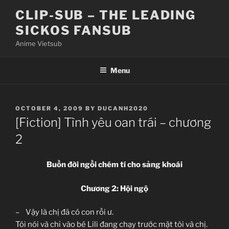
Skip
CLIP-SUB – THE LEADING
to
SICKOS FANSUB
content
Anime Vietsub
Menu
POSTED
OCTOBER 4, 2009
BY
DUCANH2020
ON
[Fiction] Tình yêu oan trái – chương
2
Buồn đời ngồi chém tí cho sảng khoái
Chương 2: Hội ngộ
– Vậy là chị đã có con rồi ư.
Tôi nói và chỉ vào bé Lili đang chạy trước mặt tôi và chị.