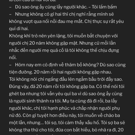
– Dù sao ông ấy cũng lấy người khác. – Tôi lẩm bẩm
– Nhưng không có gì hai thì chị nghĩ rằng mình sẽ
không vượt qua nổi nỗi đau mẹ mất. Chị thực sự rất yêu
quí dì hai.
Không khí trở nên yên lặng, tôi muốn bắt chuyện với
người chị 20 năm không gặp mặt. Nhưng cứ mỗi lần
nhắc đến người mẹ quá cố là tôi không thể chịu đựng
nổi.
– Hôm nay em có định về thăm bố không? Dù sao cũng
tiện đường. 20 năm rồi hai người không gặp nhau.
Tôi không nói chỉ ngẩng đầu lên ngắm bầu trời đầy sao.
Đúng vậy, đã 20 năm rồi tôi không gặp ba. Có thể nói tôi
ghét ba nhưng tôi vẫn yêu quí ba vì dù sao ông ấy cũng
là người sinh thành ra tôi. Mụ ta cũng đã đi rồi, ba lấy
người khác, chị tôi hạnh phúc và chấp nhận người phụ
nữ đó. Còn gì tuyệt hơn điều này, tôi muốn về chào ba
một lần, nhưng… tôi sợ, tôi cảm thấy xấu hổ. Tôi sợ ba sẽ
không tha thứ cho tôi, đứa con bất hiếu, bỏ nhà ra đi, 20