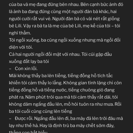
của ba và mẹ đang đứng bên nhau. Bên cạnh bức ảnh đó
là ảnh ba đang đứng cùng một người đàn bà khác, hai
người cười rất vui vẻ. Người đàn bà có vài nét rất giống
bé Lili. Vậy ra bà ta là mẹ của bé Lili, mẹ kế của tôi – tôi
nghĩ thầm.
Tôi ngồi xuống, ba cũng ngồi xuống nhưng mà ngồi đối
diện với tôi.
Cả hai người ngồi đối mặt với nhau. Tôi cúi gập đầu
xuống đất lạy ba tôi
– Con xin lỗi.
Mãi không thấy ba lên tiếng, tiếng đồng hồ tích tắc
khiến tôi cảm thấy lo lắng. Không gian tĩnh lặng chỉ còn
tiếng đồng hồ và tiếng nước, tiếng chuông gió đang
phát ra. Năm phút trôi qua mà tôi cảm thấy rất dài, tôi
không dám ngẩng đầu lên, mồ hôi tuôn ra như mưa. Rồi
ba tôi cuối cùng cũng lên tiếng
– Được rồi. Ngẩng đầu lên đi, ba mày đã lên trời đâu mà
lạy như thế hả. Hay là định trù ba mày chết sớm đây,
thằng con bất hiếu.