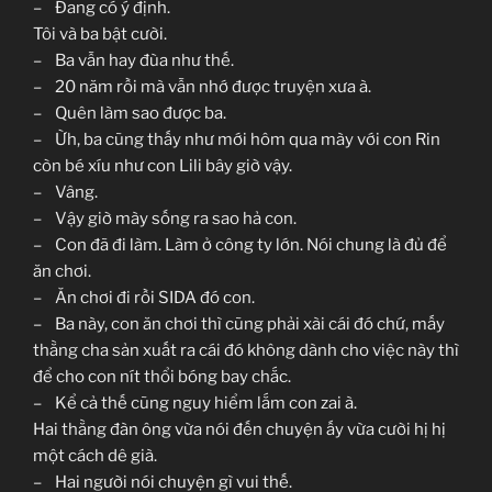
– Đang có ý định.
Tôi và ba bật cười.
– Ba vẫn hay đùa như thế.
– 20 năm rồi mà vẫn nhớ được truyện xưa à.
– Quên làm sao được ba.
– Ừh, ba cũng thấy như mới hôm qua mày với con Rin
còn bé xíu như con Lili bây giờ vậy.
– Vâng.
– Vậy giờ mày sống ra sao hả con.
– Con đã đi làm. Làm ở công ty lớn. Nói chung là đủ để
ăn chơi.
– Ăn chơi đi rồi SIDA đó con.
– Ba này, con ăn chơi thì cũng phải xài cái đó chứ, mấy
thằng cha sản xuất ra cái đó không dành cho việc này thì
để cho con nít thổi bóng bay chắc.
– Kể cả thế cũng nguy hiểm lắm con zai à.
Hai thằng đàn ông vừa nói đến chuyện ấy vừa cười hị hị
một cách dê già.
– Hai người nói chuyện gì vui thế.