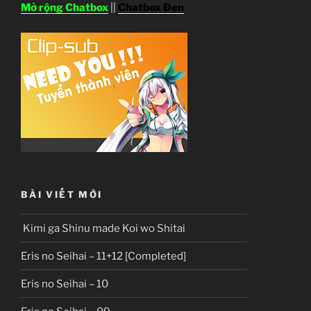
Mở rộng Chatbox
||
Chatbox Đen
BÀI VIẾT MỚI
Kimi ga Shinu made Koi wo Shitai
Eris no Seihai – 11+12 [Completed]
Eris no Seihai – 10