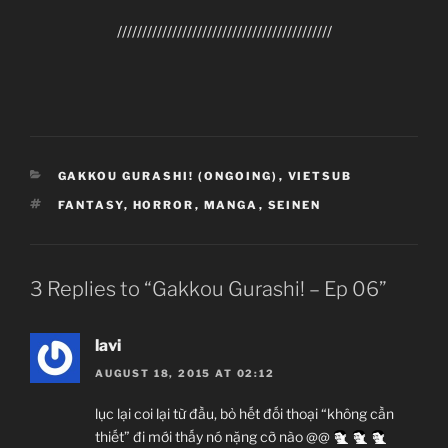
Folder 4share
///////////////////////////////////////////
CATEGORIES
GAKKOU GURASHI! (ONGOING)
,
VIETSUB
Gakkou Gurashi!
TAGS
FANTASY
,
HORROR
,
MANGA
,
SEINEN
がっこうぐらし!
TV Series
??
3 Replies to “Gakkou Gurashi! – Ep 06”
09.07.2015 đến ??
Lerche
lavi
Fantasy, Horror, Manga, Seinen
AUGUST 18, 2015 AT 02:12
lục lại coi lại từ đầu, bỏ hết đối thoại “không cần
Giới thiệu nội dung:
thiết” đi mới thấy nó nặng cỡ nào @@
Ảo mộng học đường