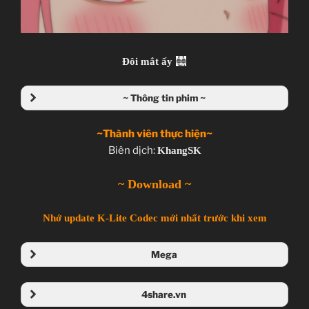
Đôi mắt ấy
~ Thông tin phim ~
~Thành viên thực hiện~
Biên dịch:
KhangSK
~ Download ~
Nhớ update K-Lite Codec mới nhất trước khi xem
Mega
Folder Mega
4share.vn