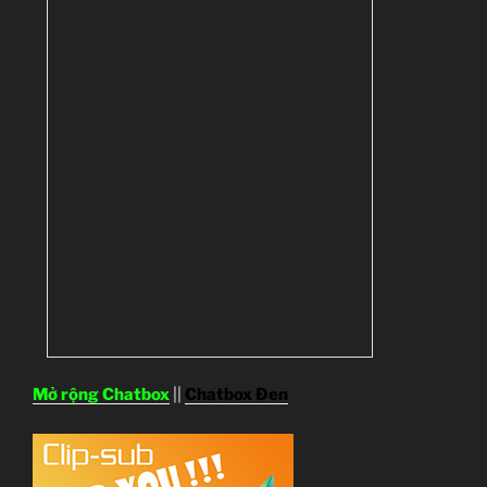
Mở rộng Chatbox
||
Chatbox Đen