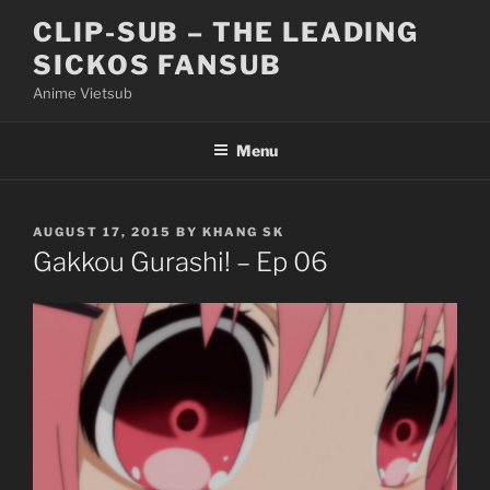
Skip
CLIP-SUB – THE LEADING
to
SICKOS FANSUB
content
Anime Vietsub
Menu
POSTED
AUGUST 17, 2015
BY
KHANG SK
ON
Gakkou Gurashi! – Ep 06