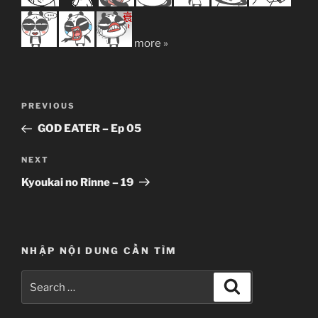
more »
Post
Previous
PREVIOUS
navigation
Post
GOD EATER – Ep 05
Next
NEXT
Post
Kyoukai no Rinne – 19
NHẬP NỘI DUNG CẦN TÌM
Search
Search
for: