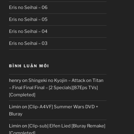
Eris no Seihai – 06
Eris no Seihai – 05
Eris no Seihai – 04
Eris no Seihai – 03
BÌNH LUẬN MỚI
henry
on
Shingeki no Kyojin – Attack on Titan
– Final Final Final – [2 Specials][87Eps TVs]
[Completed]
Limin
on
[Clip-A4VF] Summer Wars DVD +
Bluray
Limin
on
[Clip-sub] Elfen Lied [Bluray Remake]
[Completed]