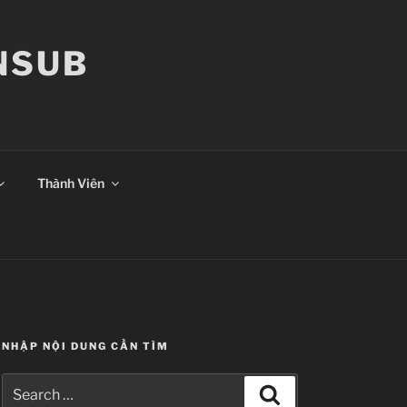
ANSUB
Thành Viên
NHẬP NỘI DUNG CẦN TÌM
Search
Search
for: