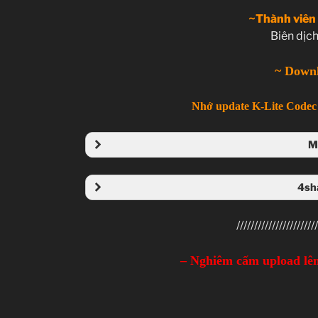
~Thành viên
Biên dịch
ゴ
~ Down
Nhớ update K-Lite Codec 
M
Ac
Folder
4sh
Giới thiệu 
Cuộc chiến với 
Folder 
///////////////////////
– Nghiêm cấm upload lên