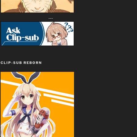
---
CLIP-SUB REBORN