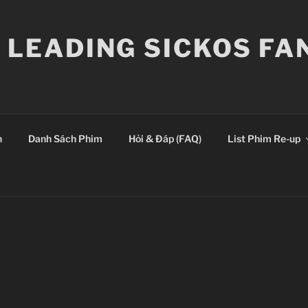
E LEADING SICKOS F
n
Danh Sách Phim
Hỏi & Đáp (FAQ)
List Phim Re-up