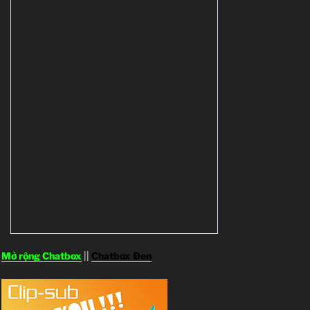
Mở rộng Chatbox
||
Chatbox Đen