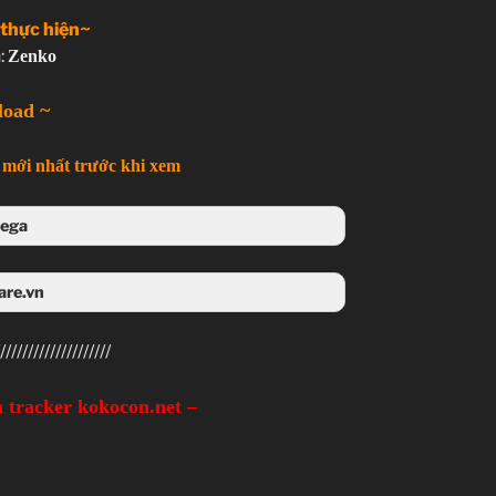
 thực hiện~
:
God Eater
Zenko
ッドイーター
TV Series
load ~
??
12.07.2015 đến ??
mới nhất trước khi xem
Ufotable
ega
tion, Game
 Mega
are.vn
nội dung:
các vị “Thần”.
4share
////////////////////
 tracker kokocon.net –