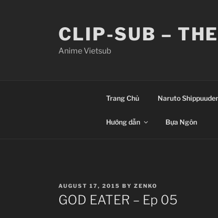
Skip
to
CLIP-SUB – TH
content
Anime Vietsub
Trang Chủ
Naruto Shippuude
Hướng dẫn
Bựa Ngôn
POSTED
AUGUST 17, 2015
BY
ZENKO
ON
GOD EATER – Ep 05