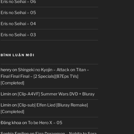
Eris no Seihai – 06
Eris no Seihai – 05
Eris no Seihai – 04
Eris no Seihai – 03
BÌNH LUẬN MỚI
henry
on
Shingeki no Kyojin – Attack on Titan –
Final Final Final – [2 Specials][87Eps TVs]
[Completed]
Limin
on
[Clip-A4VF] Summer Wars DVD + Bluray
Limin
on
[Clip-sub] Elfen Lied [Bluray Remake]
[Completed]
Đăng khoa
on
To be Hero X – 05
Sophia Emilion
on
Eiga Doraemon – Nobita to Sora