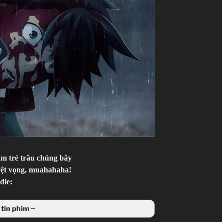
ám trẻ trâu chúng bây
yệt vọng, muahahaha!
tin phim ~