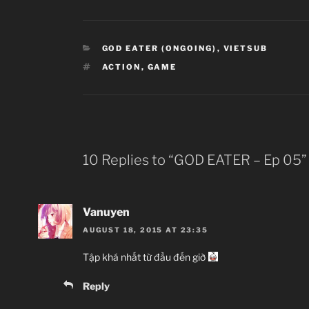
CATEGORIES
GOD EATER (ONGOING)
,
VIETSUB
TAGS
ACTION
,
GAME
10 Replies to “GOD EATER – Ep 05”
Vanuyen
AUGUST 18, 2015 AT 23:35
Tập khá nhất từ đầu đến giờ
Reply