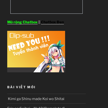
Mở rộng Chatbox
||
Chatbox Đen
BÀI VIẾT MỚI
Kimi ga Shinu made Koi wo Shitai