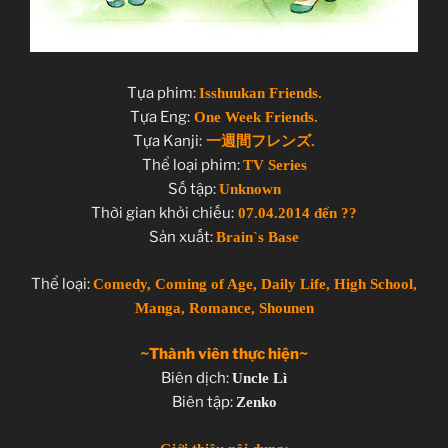
Tựa phim:
Isshuukan Friends.
Tựa Eng:
One Week Friends.
Tựa Kanji:
一週間フレンズ.
Thể loại phim:
TV Series
Số tập:
Unknown
Thời gian khởi chiếu:
07.04.2014 đến ??
Sản xuất:
Brain`s Base
Thể loại:
Comedy, Coming of Age, Daily Life, High School,
Manga, Romance, Shounen
~Thành viên thực hiện~
Biên dịch:
Uncle Lì
Biên tập:
Zenko