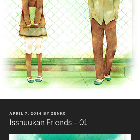
POSTED
APRIL 7, 2014
BY
ZENKO
ON
Isshuukan Friends – 01