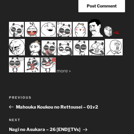
more »
Post
Previous
PREVIOUS
navigation
Post
Mahouka Koukou no Rettousei – 01v2
Next
NEXT
Post
Nagi no Asukara – 26 [END][TVs]