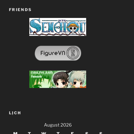
FRIENDS
LỊCH
August 2026
M
T
W
T
F
S
S