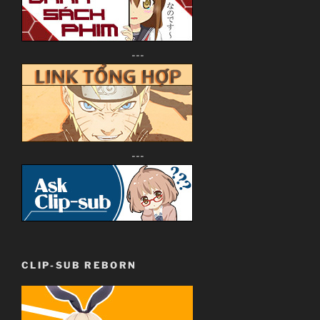
---
---
CLIP-SUB REBORN