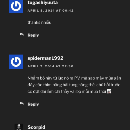
togashiyuuta
APRIL 8, 2014 AT 00:42
thanks nhiều!
Reply
spiderman1992
APRIL 7, 2014 AT 22:30
Nhắm bộ này từ lúc nó ra PV, mà sao mấy mùa gần
đây các thím hăng hái tung hàng thế, chứ hồi trước
có đợt dài lắm chỉ thấy vài bộ mỗi mùa thôi
Reply
Scorpid