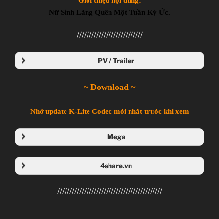
Giới thiệu nội dung:
Nữ Sinh Lãng Quên Một Tuần Ký Ức.
///////////////////////////
PV / Trailer
~ Download ~
Nhớ update K-Lite Codec mới nhất trước khi xem
Mega
Folder Mega
4share.vn
Folder 4share
///////////////////////////////////////////