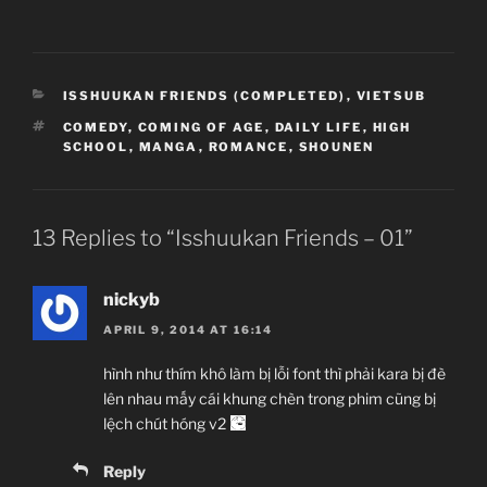
CATEGORIES
ISSHUUKAN FRIENDS (COMPLETED)
,
VIETSUB
TAGS
COMEDY
,
COMING OF AGE
,
DAILY LIFE
,
HIGH
SCHOOL
,
MANGA
,
ROMANCE
,
SHOUNEN
13 Replies to “Isshuukan Friends – 01”
nickyb
APRIL 9, 2014 AT 16:14
hình như thím khô làm bị lỗi font thì phải kara bị đè
lên nhau mấy cái khung chèn trong phim cũng bị
lệch chút hóng v2
Reply