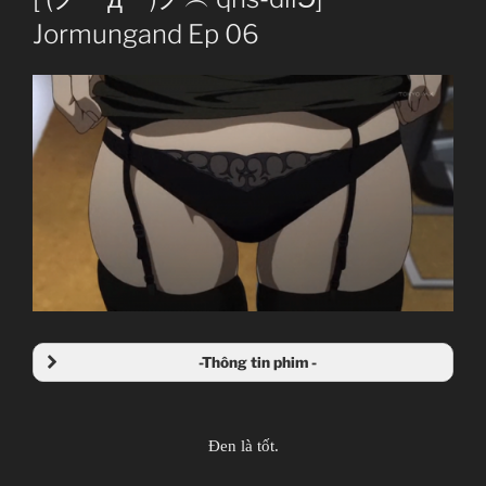
Jormungand Ep 06
-Thông tin phim -
Jormungand
ヨルムンガンド
Đen là tốt.
TV Series
12