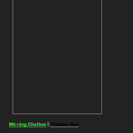
Mở rộng Chatbox
||
Chatbox Đen