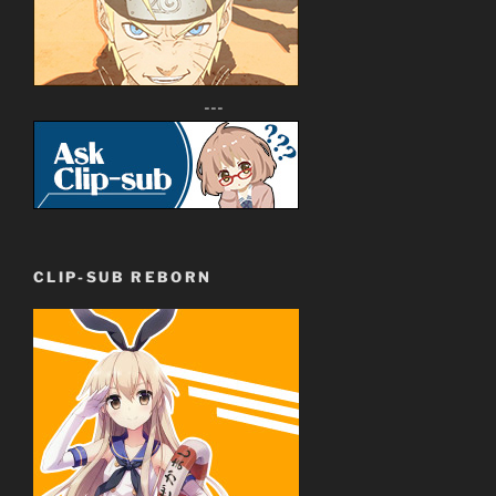
---
CLIP-SUB REBORN