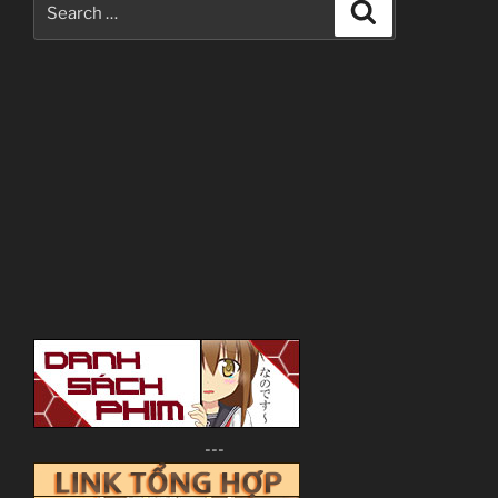
Search
for:
---