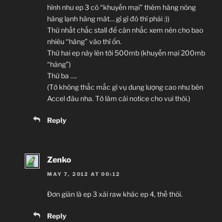
hình như ep 3 có “khuyến mại” thêm hàng nóng
hàng lạnh hàng mát… gì gì đó thì phải :))
Thứ nhất chắc stall để cân nhắc xem nên cho bao
nhiêu “hàng” vào thì ổn.
Thứ hai ep này lên tới 500mb (khuyến mại 200mb
“hàng”)
Thứ ba ….
(Tớ không thắc mắc gì vụ dung lượng cao như bên
Accel đâu nha. Tớ làm cái notice cho vui thôi.)
Reply
Zenko
MAY 7, 2012 AT 00:12
Đơn giản là ep 3 xài raw khác ep 4, thế thôi.
Reply