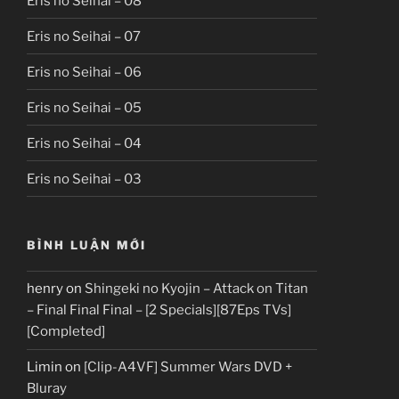
Eris no Seihai – 08
Eris no Seihai – 07
Eris no Seihai – 06
Eris no Seihai – 05
Eris no Seihai – 04
Eris no Seihai – 03
BÌNH LUẬN MỚI
henry
on
Shingeki no Kyojin – Attack on Titan
– Final Final Final – [2 Specials][87Eps TVs]
[Completed]
Limin
on
[Clip-A4VF] Summer Wars DVD +
Bluray