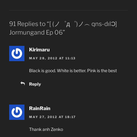
Giới thiệu nội dung:
91 Replies to “[ (ノ゜д゜)ノ︵ qns-dılƆ]
Jormungand Ep 06”
Kirimaru
MAY 28, 2012 AT 11:13
Black is good. White is better. Pink is the best
Reply
RainRain
MAY 27, 2012 AT 18:17
Thank anh Zenko