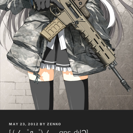
POSTED
MAY 23, 2012
BY
ZENKO
ON
[ (ノ゜д゜)ノ︵ qns-dılƆ]