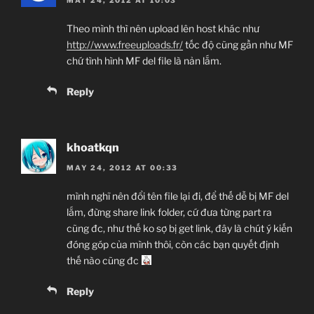
MAY 24, 2012 AT 10:03
Theo mình thì nên upload lên host khác như
http://www.freeuploads.fr/
tốc độ cũng gần như MF
chứ tình hình MF del file là nản lắm.
Reply
khoatkqn
MAY 24, 2012 AT 00:33
mình nghĩ nên đổi tên file lại đi, để thế dễ bị MF del
lắm, đừng share link folder, cứ đưa từng part ra
cũng đc, như thế ko sợ bị get link, đây là chút ý kiến
đóng góp của mình thôi, còn các bạn quyết định
thế nào cũng đc
Reply