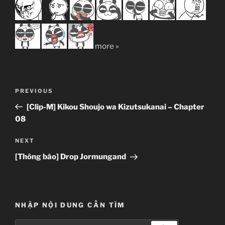
more »
Post
Previous
PREVIOUS
navigation
Post
[Clip-M] Kikou Shoujo wa Kizutsukanai – Chapter
08
Next
NEXT
Post
[Thông báo] Drop Jormungand
NHẬP NỘI DUNG CẦN TÌM
Search