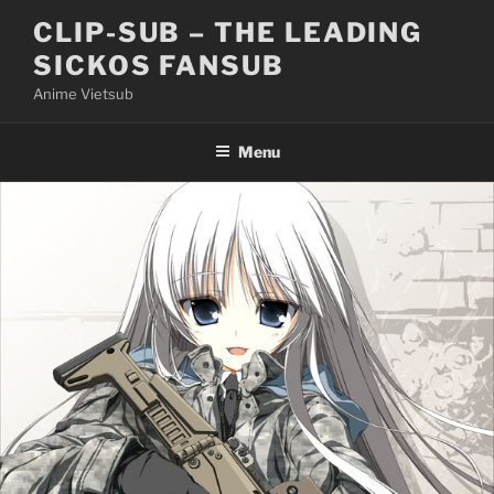
Skip
CLIP-SUB – THE LEADING
to
SICKOS FANSUB
content
Anime Vietsub
Menu