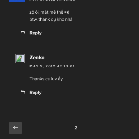
zộ ôi, mát mẻ thế =))
btw, thank cụ khô nhá
Reply
Zenko
MAY 5, 2012 AT 13:01
Thanks cụ luv ấy.
Reply
Comments
Previous
2
pagination