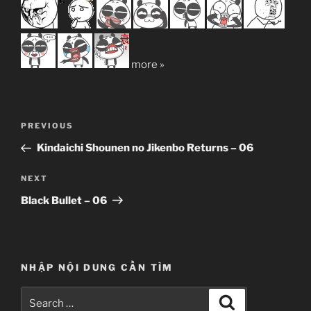
more »
Post
Previous
PREVIOUS
navigation
Post
Kindaichi Shounen no Jikenbo Returns – 06
Next
NEXT
Post
Black Bullet – 06
NHẬP NỘI DUNG CẦN TÌM
Search
Search