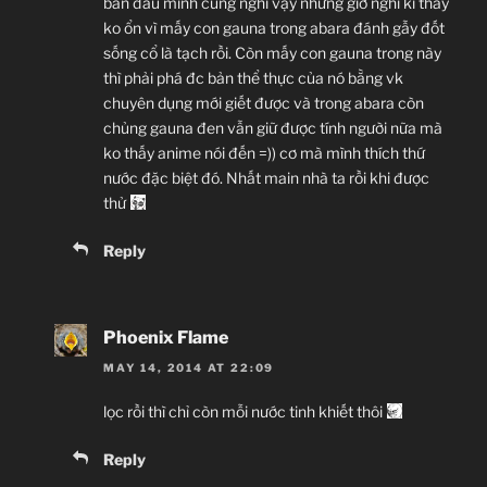
ban đâu mình cũng nghĩ vậy nhưng giờ nghĩ kĩ thấy
ko ổn vì mấy con gauna trong abara đánh gẫy đốt
sống cổ là tạch rồi. Còn mấy con gauna trong này
thì phải phá đc bản thể thực của nó bằng vk
chuyên dụng mới giết được và trong abara còn
chủng gauna đen vẫn giữ được tính người nữa mà
ko thấy anime nói đến =)) cơ mà mình thích thứ
nước đặc biệt đó. Nhất main nhà ta rồi khi được
thử
Reply
Phoenix Flame
MAY 14, 2014 AT 22:09
lọc rồi thì chỉ còn mỗi nước tinh khiết thôi
Reply