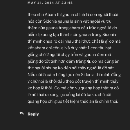
MAY 14, 2014 AT 23:48
theo như Abara thì gauna chính là con người thoái
hóa còn Sidonia gauna là sinh vật ngoài vũ trụ
thêm nữa gauna trong abara cấu trúc ngoài là do
biến dị xương tạo thành còn gauna trong Sidonia
thì mình chưa rõ cái nhau thai thực chất là gì cơ mà
kết abara chỉ còn lại và duy nhất 1 con tàu hạt
giống chở 2 người chạy trốn và gauna đen mà
giống đó tốt tính hơn đám trắng
cơ mà cũng ăn
thịt người nhưng ko đến nỗi thấy người là đồ sát.
Nếu nói là cảm hứng tạo nên Sidonia thì mình đồng
ý chứ nói là khởi đầu theo cốt truyện thì mình thấy
ko hợp lý thôi . Cơ mà còn vụ quang hợp thật ra có
lẽ nó thải ra xong lọc uống lại đó kaka. chứ cái
quang hợp chỉ giúp tiết kiệm thức ăn là chính thôi.
Reply