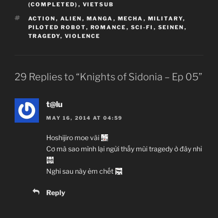
(COMPLETED)
,
VIETSUB
TAGS
ACTION
,
ALIEN
,
MANGA
,
MECHA
,
MILITARY
,
PILOTED ROBOT
,
ROMANCE
,
SCI-FI
,
SEINEN
,
TRAGEDY
,
VIOLENCE
Sidonia no Kishi
Knights of Sidonia
シドニアの騎士
TV Series
29 Replies to “Knights of Sidonia – Ep 05”
Unknown
11.04.2014 đến ??
t@lu
Polygon Pictures
MAY 16, 2014 AT 04:59
Action, Alien, Manga, Mecha, Military,
Hoshijiro moe vãi
Piloted Robot, Romance,
Cơ mà sao mình lại ngửi thấy mùi tragedy ở đây nhỉ
Sci-Fi, Seinen,
Tragedy
, Violence
Nghi sau này ẻm chết
~Thành viên thực hiện~
Win – The Man of Slave
Reply
Zenko