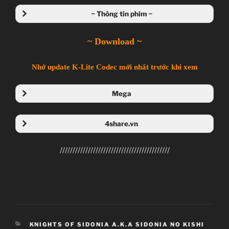
~ Thông tin phim ~
~ Download ~
Nhớ update K-Lite Codec mới nhất trước khi xem
Mega
Folder Mega
4share.vn
Folder 4share
///////////////////////////////////////////
CATEGORIES
KNIGHTS OF SIDONIA A.K.A SIDONIA NO KISHI