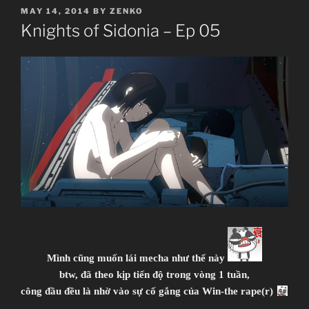
POSTED
MAY 14, 2014
BY
ZENKO
ON
Knights of Sidonia – Ep 05
Mình cũng muốn lái mecha như thế này
btw, đã theo kịp tiến độ trong vòng 1 tuần,
công đầu đều là nhờ vào sự cố gắng của Win-the rape(r)