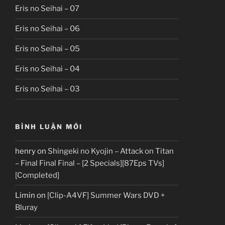
Eris no Seihai – 07
Eris no Seihai – 06
Eris no Seihai – 05
Eris no Seihai – 04
Eris no Seihai – 03
BÌNH LUẬN MỚI
henry
on
Shingeki no Kyojin – Attack on Titan
– Final Final Final – [2 Specials][87Eps TVs]
[Completed]
Limin
on
[Clip-A4VF] Summer Wars DVD +
Bluray