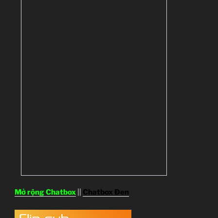
Mở rộng Chatbox
||
Chatbox Đen