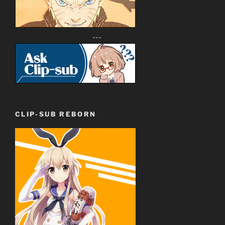
---
CLIP-SUB REBORN