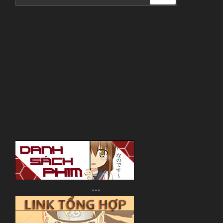
for:
---