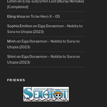
Limin
on
[Clip-sub] Elfen Lied [Bluray Remake]
[Completed]
Đăng khoa
on
To be Hero X – 05
Sophia Emilion
on
Eiga Doraemon – Nobita to
Sora no Utopia (2023)
Minh
on
Eiga Doraemon – Nobita to Sora no
Utopia (2023)
Shini
on
Eiga Doraemon – Nobita to Sora no
Utopia (2023)
FRIENDS