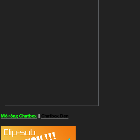
Mở rộng Chatbox
||
Chatbox Đen