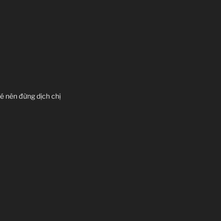
 của Gauna.
hé nên đừng dịch chị