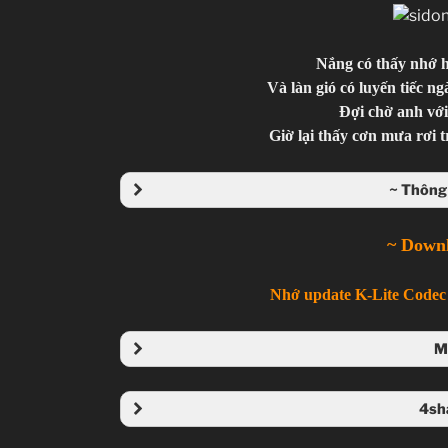
Nắng có thấy nhớ 
Và làn gió có luyến tiếc ng
Đợi chờ anh với
Giờ lại thấy cơn mưa rơi
~ Thông 
~ Down
Nhớ update K-Lite Codec 
M
Folder
4sh
Folder 