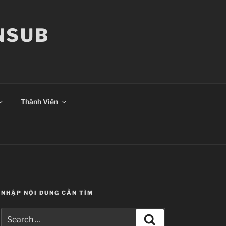
ANSUB
Thành Viên
NHẬP NỘI DUNG CẦN TÌM
Search
Search
for: