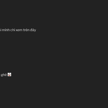
i mình chỉ xem trên đây
ơ ghê