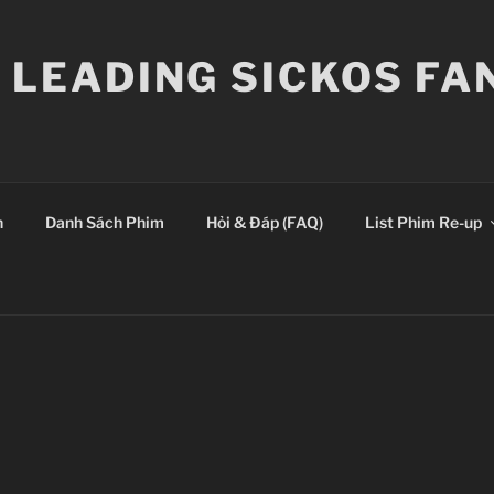
E LEADING SICKOS F
n
Danh Sách Phim
Hỏi & Đáp (FAQ)
List Phim Re-up