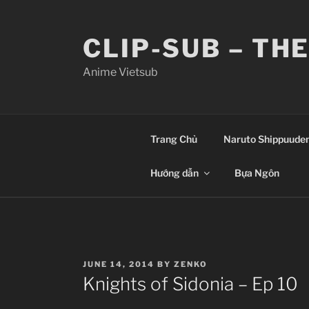
Skip
to
CLIP-SUB – TH
content
Anime Vietsub
Trang Chủ
Naruto Shippuude
Hướng dẫn
Bựa Ngôn
POSTED
JUNE 14, 2014
BY
ZENKO
ON
Knights of Sidonia – Ep 10