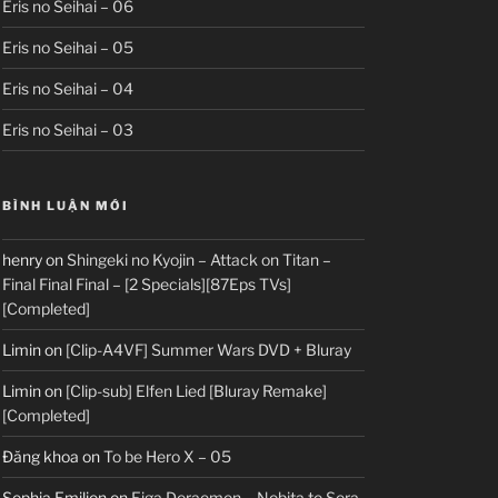
Eris no Seihai – 06
Eris no Seihai – 05
Eris no Seihai – 04
Eris no Seihai – 03
BÌNH LUẬN MỚI
henry
on
Shingeki no Kyojin – Attack on Titan –
Final Final Final – [2 Specials][87Eps TVs]
[Completed]
Limin
on
[Clip-A4VF] Summer Wars DVD + Bluray
Limin
on
[Clip-sub] Elfen Lied [Bluray Remake]
[Completed]
Đăng khoa
on
To be Hero X – 05
Sophia Emilion
on
Eiga Doraemon – Nobita to Sora