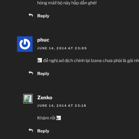
Cuộc xâm lăng
hóng mãi! bộ này hấp dẫn ghê!
Reply
phuc
JUNE 14, 2014 AT 23:05
đề nghị ad dịch chỉnh lại Izana chưa phải là gái n
Reply
Zenko
JUNE 14, 2014 AT 23:18
Khám rồi
Reply