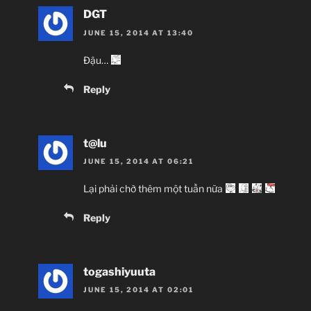
DGT
JUNE 15, 2014 AT 13:40
Sid
Đậu…
Knigh
シ
Reply
U
t@lu
Poly
JUNE 15, 2014 AT 06:21
Action, Alien, Manga, Mecha
Lại phải chờ thêm một tuần nữa
Sci-Fi, Seinen,
Tr
Reply
~Thành viên
Win – T
togashiyuuta
JUNE 15, 2014 AT 02:01
Giới thiệu 