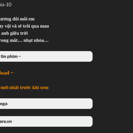
hương đôi môi em
ày vội vã sẽ trôi qua mau
 anh giữa trời
 trong mắt… nhạt nhòa…
tin phim ~
load ~
mới nhất trước khi xem
ega
 Mega
are.vn
4share