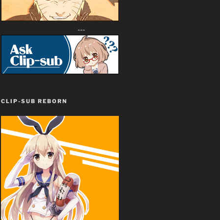
---
CLIP-SUB REBORN