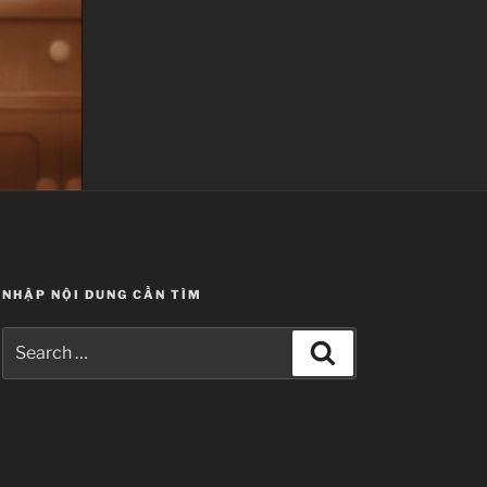
NHẬP NỘI DUNG CẦN TÌM
Search
Search
for: