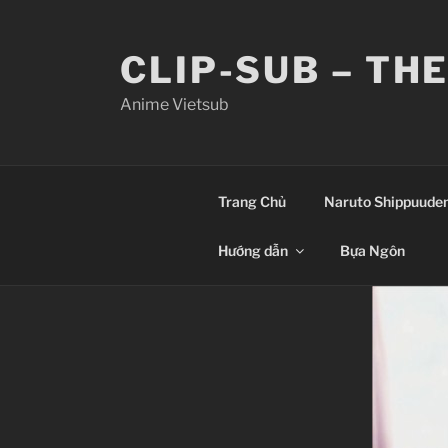
Skip
to
CLIP-SUB – TH
content
Anime Vietsub
Trang Chủ
Naruto Shippuude
Hướng dẫn
Bựa Ngôn