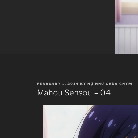
POSTED
FEBRUARY 1, 2014
BY
NỢ NHƯ CHÚA CHỶM
ON
Mahou Sensou – 04