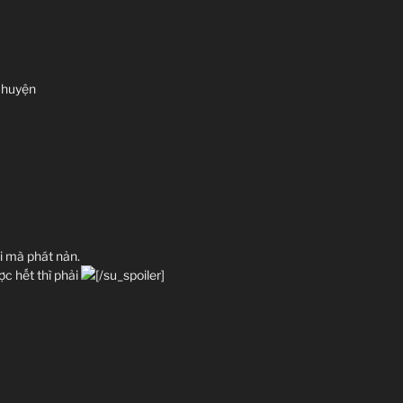
 chuyện
i mà phát nản.
ợc hết thì phải
[/su_spoiler]