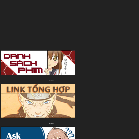
---
---