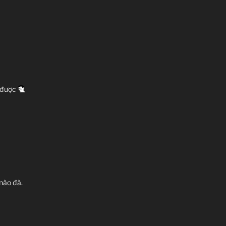
o được
nào đã.