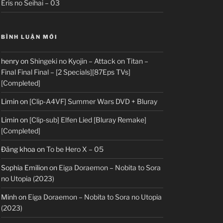
Eris no Seihai – 03
BÌNH LUẬN MỚI
henry
on
Shingeki no Kyojin – Attack on Titan –
Final Final Final – [2 Specials][87Eps TVs]
[Completed]
Limin
on
[Clip-A4VF] Summer Wars DVD + Bluray
Limin
on
[Clip-sub] Elfen Lied [Bluray Remake]
[Completed]
Đăng khoa
on
To be Hero X – 05
Sophia Emilion
on
Eiga Doraemon – Nobita to Sora
no Utopia (2023)
Minh
on
Eiga Doraemon – Nobita to Sora no Utopia
(2023)