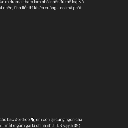
ko ra drama, tham lam nhồi nhét đủ thể loại vô
t nhẽo, tình tiết thì khiên cưỡng… coi mà phát
các bác đòi drop
em còn lại cũng ngon chả
m = mắt (ngắm gái là chính như TLR vậy á
)