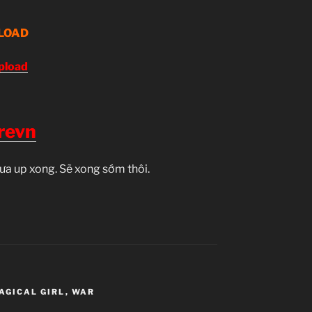
LOAD
pload
revn
ưa up xong. Sẽ xong sớm thôi.
AGICAL GIRL
,
WAR