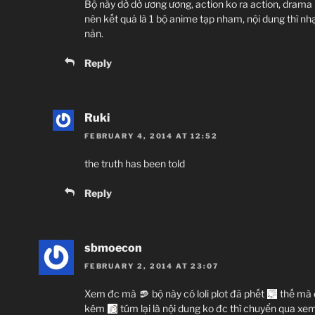
Bộ này dở dở ương ương, action ko ra action, drama 
nên kết quả là 1 bộ anime tạp nham, nội dung thì nhạ
nản.
Reply
Ruki
FEBRUARY 4, 2014 AT 12:52
the truth has been told
Reply
sbmoecon
FEBRUARY 2, 2014 AT 23:07
Xem đc mà
bộ này có loli plot đã phết
thế mà 
kém
túm lại là nội dung ko đc thì chuyển qua xe