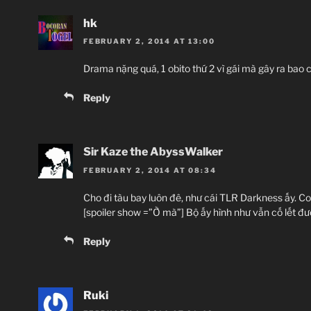
hk
FEBRUARY 2, 2014 AT 13:00
Drama nặng quá, 1 obito thứ 2 vì gái mà gây ra bao
Reply
Sir Kaze the AbyssWalker
FEBRUARY 2, 2014 AT 08:34
Cho đi tàu bay luôn đê, như cái TLR Darkness ấy. Co
[spoiler show =”Ờ mà”] Bộ ấy hình như vẫn cố lết đư
Reply
Ruki