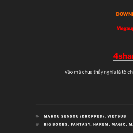
DOWN
Megau
4sha
Vào mà chưa thấy nghĩa là tớ ch
CATEGORIES
MAHOU SENSOU (DROPPED)
,
VIETSUB
TAGS
BIG BOOBS
,
FANTASY
,
HAREM
,
MAGIC
,
M