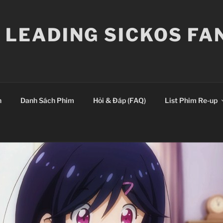
E LEADING SICKOS F
n
Danh Sách Phim
Hỏi & Đáp (FAQ)
List Phim Re-up