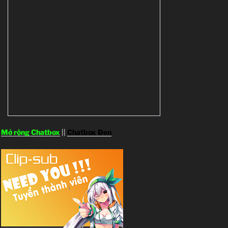
Mở rộng Chatbox
||
Chatbox Đen