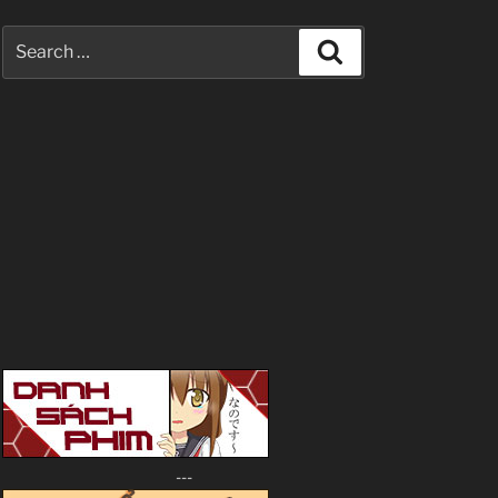
Search
Search
for:
---