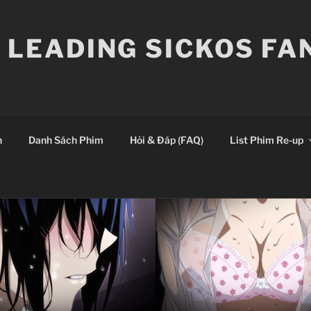
E LEADING SICKOS F
n
Danh Sách Phim
Hỏi & Đáp (FAQ)
List Phim Re-up