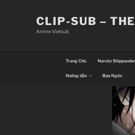
Skip
to
CLIP-SUB – TH
content
Anime Vietsub
Trang Chủ
Naruto Shippuude
Hướng dẫn
Bựa Ngôn