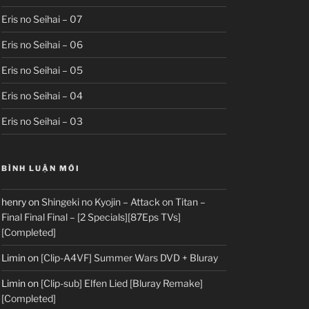
Eris no Seihai – 07
Eris no Seihai – 06
Eris no Seihai – 05
Eris no Seihai – 04
Eris no Seihai – 03
BÌNH LUẬN MỚI
henry
on
Shingeki no Kyojin – Attack on Titan –
Final Final Final – [2 Specials][87Eps TVs]
[Completed]
Limin
on
[Clip-A4VF] Summer Wars DVD + Bluray
Limin
on
[Clip-sub] Elfen Lied [Bluray Remake]
[Completed]