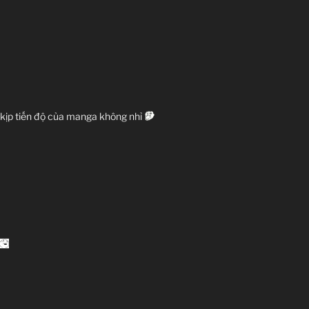
Nisekoi
ニセコイ
 kịp tiến độ của manga không nhỉ
TV Series
nknown
11.01.2014 đến ??
Shaft
i series, Sayonara Zetsubou Sensei)
anga, Romance, Shounen
 thực hiện~
Zenko