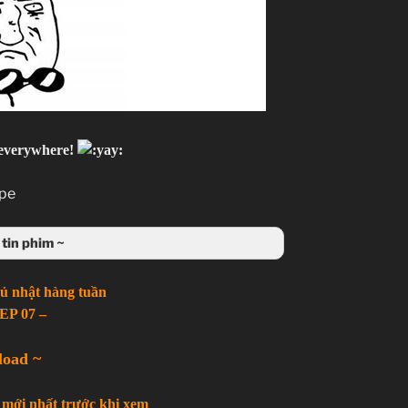
r everywhere!
tin phim ~
hủ nhật hàng tuần
EP 07 –
load ~
mới nhất trước khi xem