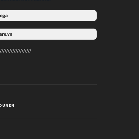
ega
 Mega
are.vn
4share
////////////////////
OUNEN