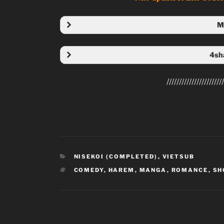
M
Folder
4sh
Folder 
///////////////////////
CATEGORIES
NISEKOI (COMPLETED)
,
VIETSUB
TAGS
COMEDY
,
HAREM
,
MANGA
,
ROMANCE
,
SH