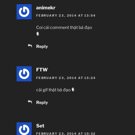
JJ
animekr
FEBRUARY 23, 2014 AT 13:54
Giới thiệu 
Coi cái comment thật bá đạo
Harry Potter và… à nhầm, đại ca x
Reply
FTW
FEBRUARY 23, 2014 AT 13:24
cái gif thật bá đạo
Reply
Set
FEBRUARY 23, 2014 AT 10:32