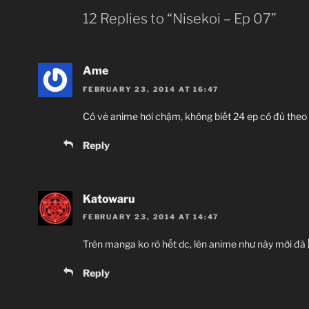
12 Replies to “Nisekoi – Ep 07”
Ame
FEBRUARY 23, 2014 AT 16:47
Có vẻ anime hơi chậm, không biết 24 ep có đủ theo
U
Reply
Katowaru
Shinbou Akiyuki
(Monogatar
FEBRUARY 23, 2014 AT 14:47
Comedy, Harem, M
Trên manga ko rõ hết dc, lên anime như này mới đã
~Thành viên
Reply