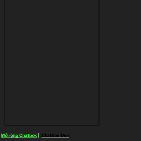
Mở rộng Chatbox
||
Chatbox Đen