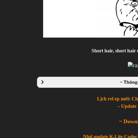
Short hair, short hai
~ Thông 
Lịch rel ep mới: C
– Update 
~ Down
Nhớ update K-Lite Codec 