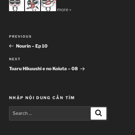
more »
Post
Previous
PREVIOUS
navigation
Post
Nourin – Ep 10
Next
NEXT
Post
Toaru Hikuushi e no Koiuta – 08
NHẬP NỘI DUNG CẦN TÌM
Search
Search
for: