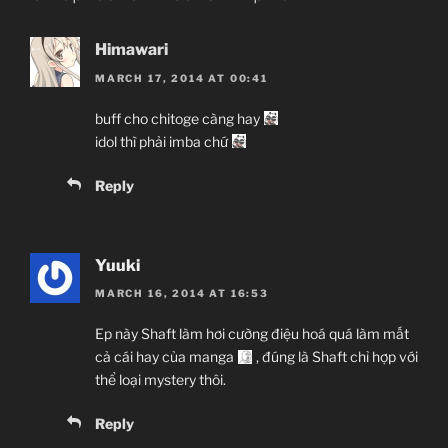
Shinbou Akiyuki
(Monogatari series,
Himawari
Sayonara Zetsubou Sensei)
MARCH 17, 2014 AT 00:41
Comedy, Harem, Manga, Romance, Shounen
buff cho chitoge càng hay
idol thì phải imba chứ
~Thành viên thực hiện~
Reply
Zenko
JJ-Channel
Yuuki
Giới thiệu nội dung:
MARCH 16, 2014 AT 16:53
Harry Potter và… à nhầm, đại ca xã hội đen và cuộc
tình giả tạo.
Ep này Shaft làm hơi cường điệu hoá quá làm mất
cả cái hay của manga
, đúng là Shaft chỉ hợp với
thể loại mystery thôi.
Reply