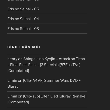
Eris no Seihai – 05
Eris no Seihai – 04
Eris no Seihai – 03
BÌNH LUẬN MỚI
henry
on
Shingeki no Kyojin – Attack on Titan
– Final Final Final – [2 Specials][87Eps TVs]
[Completed]
Limin
on
[Clip-A4VF] Summer Wars DVD +
Bluray
Limin
on
[Clip-sub] Elfen Lied [Bluray Remake]
[Completed]