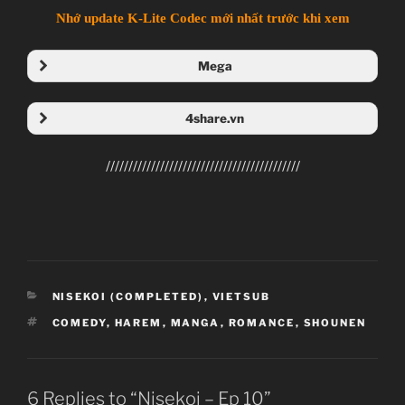
Nhớ update K-Lite Codec mới nhất trước khi xem
Mega
Folder Mega
4share.vn
Folder 4share
///////////////////////////////////////////
Nisekoi
CATEGORIES
NISEKOI (COMPLETED)
,
VIETSUB
ニセコイ
TAGS
COMEDY
,
HAREM
,
MANGA
,
ROMANCE
,
SHOUNEN
TV Series
Unknown
11.01.2014 đến ??
6 Replies to “Nisekoi – Ep 10”
Shaft