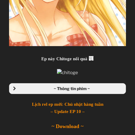
Ep này Chitoge nổi quá
~ Thông tin phim ~
Lịch rel ep mới: Chủ nhật hàng tuần
– Update EP 10 –
~ Download ~