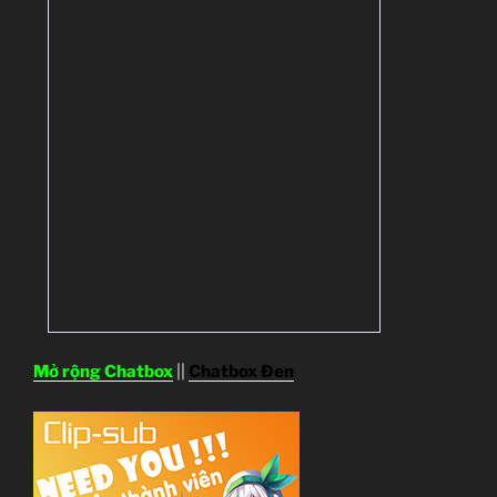
Mở rộng Chatbox
||
Chatbox Đen