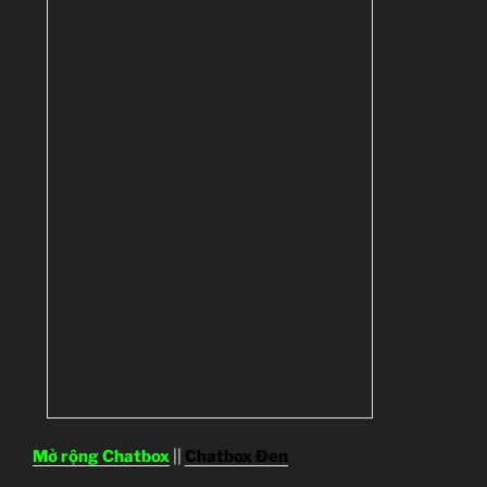
Mở rộng Chatbox
||
Chatbox Đen