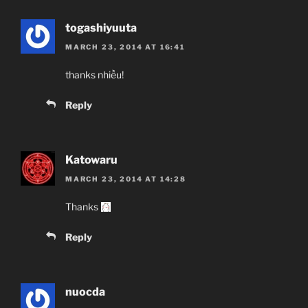
Shinbou Akiyuki
(Monogatari series,
togashiyuuta
Sayonara Zetsubou Sensei)
MARCH 23, 2014 AT 16:41
Comedy, Harem, Manga, Romance, Shounen
thanks nhiều!
~Thành viên thực hiện~
Reply
Zenko
JJ-Channel
Katowaru
MARCH 23, 2014 AT 14:28
Giới thiệu nội dung:
Harry Potter và… à nhầm, đại ca xã hội đen và cuộc
Thanks
tình giả tạo.
Reply
nuocda