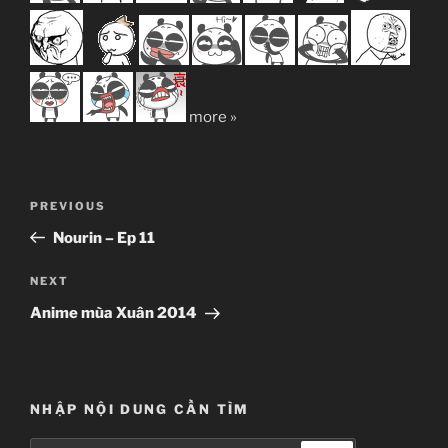
more »
Post
Previous
PREVIOUS
navigation
Post
Nourin – Ep 11
Next
NEXT
Post
Anime mùa Xuân 2014
NHẬP NỘI DUNG CẦN TÌM