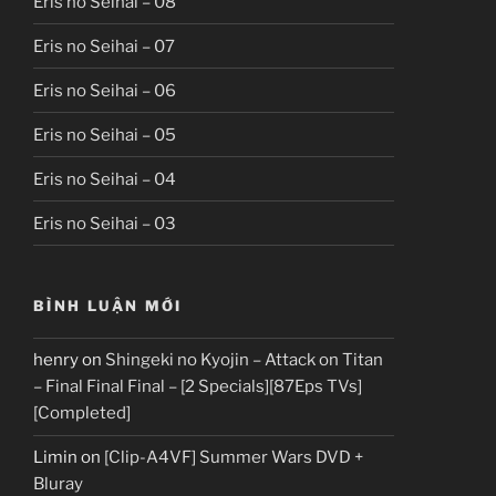
Eris no Seihai – 08
Eris no Seihai – 07
Eris no Seihai – 06
Eris no Seihai – 05
Eris no Seihai – 04
Eris no Seihai – 03
BÌNH LUẬN MỚI
henry
on
Shingeki no Kyojin – Attack on Titan
– Final Final Final – [2 Specials][87Eps TVs]
[Completed]
Limin
on
[Clip-A4VF] Summer Wars DVD +
Bluray