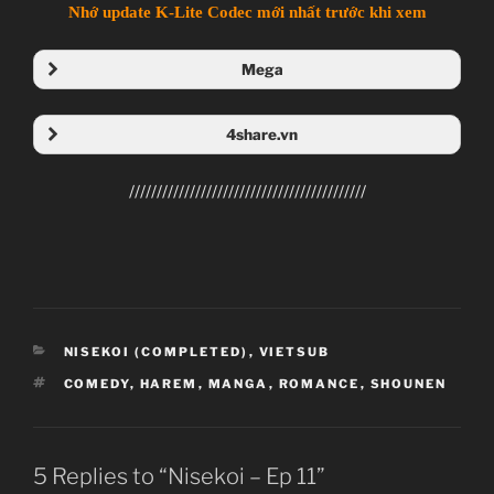
Nhớ update K-Lite Codec mới nhất trước khi xem
Mega
Folder Mega
4share.vn
Folder 4share
///////////////////////////////////////////
Nisekoi
CATEGORIES
NISEKOI (COMPLETED)
,
VIETSUB
ニセコイ
TAGS
COMEDY
,
HAREM
,
MANGA
,
ROMANCE
,
SHOUNEN
TV Series
Unknown
11.01.2014 đến ??
5 Replies to “Nisekoi – Ep 11”
Shaft