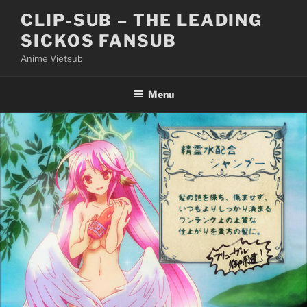
Skip
CLIP-SUB – THE LEADING
to
SICKOS FANSUB
content
Anime Vietsub
Menu