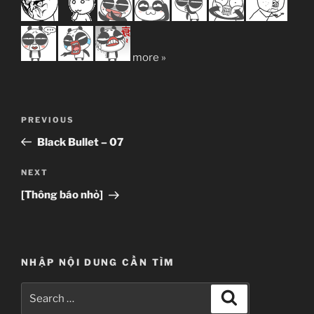
more »
Post
Previous
PREVIOUS
navigation
Post
Black Bullet – 07
Next
NEXT
Post
[Thông báo nhỏ]
NHẬP NỘI DUNG CẦN TÌM
Search
Search
for: