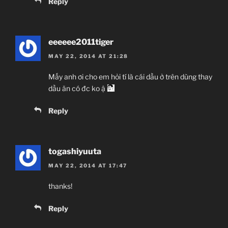
Reply
Giới thiệu nội dung:
Anh em nhà Yu-Gi-Oh! lạc vào xứ sở thần tiên.
eeeeee2011tiger
MAY 22, 2014 AT 21:28
Mấy anh ơi cho em hỏi tí là cái dầu ở trên dùng thay
dầu ăn có đc ko ậ
Reply
togashiyuuta
MAY 22, 2014 AT 17:47
thanks!
Reply