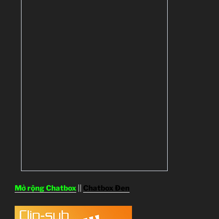
Mở rộng Chatbox
||
Chatbox Đen