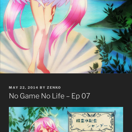
POSTED
MAY 22, 2014
BY
ZENKO
ON
No Game No Life – Ep 07