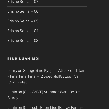
Eris no Seihai – 07
Eris no Seihai – 06
Eris no Seihai – 05
Eris no Seihai – 04
Eris no Seihai – 03
BÌNH LUẬN MỚI
henry
on
Shingeki no Kyojin – Attack on Titan
– Final Final Final – [2 Specials][87Eps TVs]
[Completed]
Limin
on
[Clip-A4VF] Summer Wars DVD +
Bluray
Limin
on
[Clip-sub] Elfen Lied [Bluray Remake]