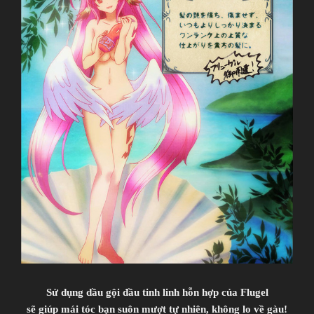
Sử dụng dầu gội đầu tinh linh hỗn hợp của Flugel
sẽ giúp mái tóc bạn suôn mượt tự nhiên, không lo về gàu!