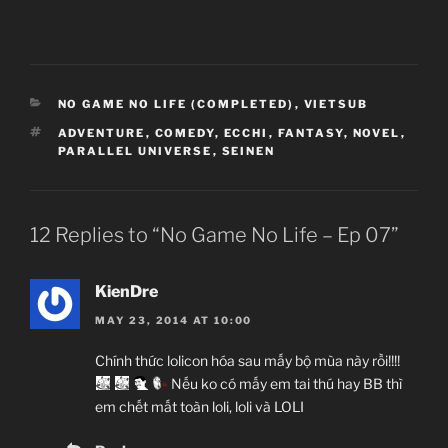
CATEGORIES
NO GAME NO LIFE (COMPLETED)
,
VIETSUB
TAGS
ADVENTURE
,
COMEDY
,
ECCHI
,
FANTASY
,
NOVEL
,
No Game No Life
PARALLEL UNIVERSE
,
SEINEN
ノーゲーム・ノーライフ
TV Series
Unknown
12 Replies to “No Game No Life – Ep 07”
09.04.2014 đến ??
Madhouse
KienDre
Ecchi, Fantasy, Novel, Parallel Universe,
MAY 23, 2014 AT 10:00
Seinen, Adventure, Comedy
Chính thức lolicon hóa sau mấy bộ mùa này rồi!!!!
Nếu ko có mấy em tai thú hay BB thì
~Thành viên thực hiện~
em chết mất toàn loli, loli và LOLI
Zenko
JJ-Channel