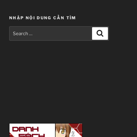
NHẬP NỘI DUNG CẦN TÌM
Search
Search
for: