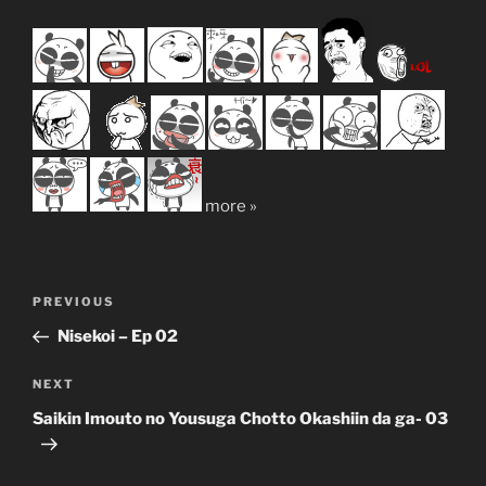
more »
Post
Previous
PREVIOUS
navigation
Post
Nisekoi – Ep 02
Next
NEXT
Post
Saikin Imouto no Yousuga Chotto Okashiin da ga- 03