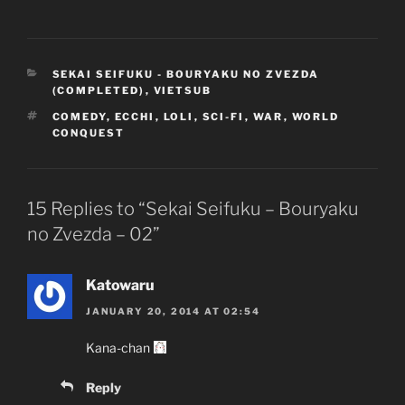
CATEGORIES
SEKAI SEIFUKU - BOURYAKU NO ZVEZDA
(COMPLETED)
,
VIETSUB
TAGS
COMEDY
,
ECCHI
,
LOLI
,
SCI-FI
,
WAR
,
WORLD
CONQUEST
15 Replies to “Sekai Seifuku – Bouryaku
no Zvezda – 02”
Katowaru
JANUARY 20, 2014 AT 02:54
Kana-chan
Reply