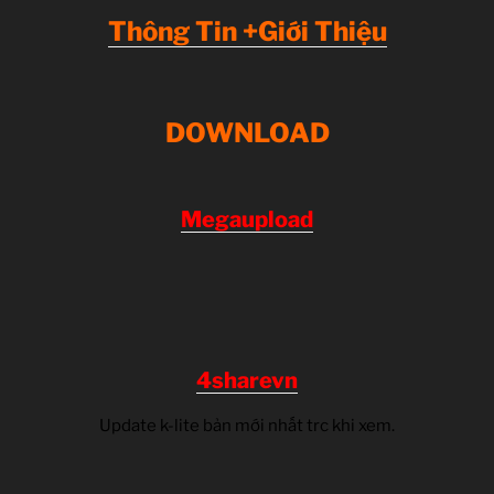
Thông Tin +Giới Thiệu
DOWNLOAD
Megaupload
4sharevn
Update k-lite bản mới nhất trc khi xem.