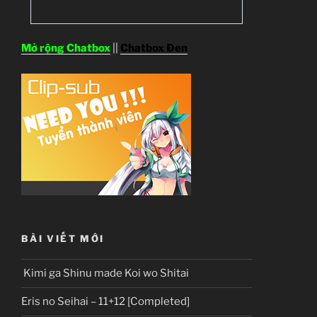
Mở rộng Chatbox
||
Chatbox Đen
BÀI VIẾT MỚI
Kimi ga Shinu made Koi wo Shitai
Eris no Seihai – 11+12 [Completed]