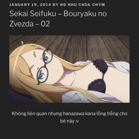
POSTED
JANUARY 19, 2014
BY
NỢ NHƯ CHÚA CHỶM
ON
Sekai Seifuku – Bouryaku no
Zvezda – 02
Không liên quan nhưng hanazawa kana lồng tiếng cho
bé này :v