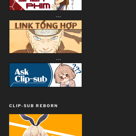
---
---
CLIP-SUB REBORN